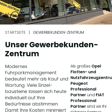
STARTSEITE
|
GEWERBEKUNDEN-ZENTRUM
Unser Gewerbe­kunden-
Zentrum
Modernes
Als großes
Opel
Flotten- und
Fuhrparkmanagement
Nutzfahrzeugzentr
bedeutet mehr als Kauf und
Peugeot
Wartung. Viele Einzel­
Professional
bausteine lassen sich heute
Partner
und
FIAT
individuell auf Ihre
Professional
Bedürfnisse abstimmen.
Partner
sind wir Ihr
Damit Ihre Kosten minimiert