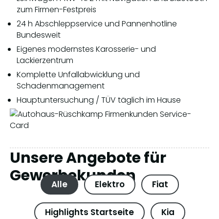
zum Firmen-Festpreis
24 h Abschleppservice und Pannenhotline
Bundesweit
Eigenes modernstes Karosserie- und
Lackierzentrum
Komplette Unfallabwicklung und
Schadenmanagement
Hauptuntersuchung / TÜV täglich im Hause
Unsere Angebote für
Gewerbe­kunden
Alle
Elektro
Fiat
Highlights Startseite
Kia