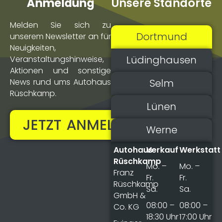
Unsere Standorte
Anmeldung
Melden Sie sich zu
Dortmund
unserem Newsletter an für
Neuigkeiten,
Lüdinghausen
Veranstaltungs­hinweise,
Aktionen und sonstige
Selm
News rund ums Autohaus
Rüschkamp.
Lünen
JETZT ANMELDEN!
Werne
Autohaus
Verkauf
Werkstatt
Rüschkamp
Mo. –
Mo. –
Franz
Fr.
Fr.
Rüschkamp
Sa.
Sa.
GmbH &
08:00 –
08:00 –
Co. KG
18:30 Uhr
17:00 Uhr