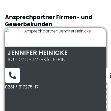
Ansprechpartner Firmen- und
Gewerbekunden
JENNIFER HEINICKE
AUTOMOBILVERKÄUFERIN
0231 / 317275-17
h
e
i
n
i