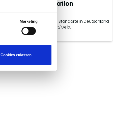
te Aussensignalisation
rhalten als eine der ersten OPEL-Standorte in Deutschland
Marketing
ssensignalisation in Anthrazit/Gelb.
Cookies zulassen