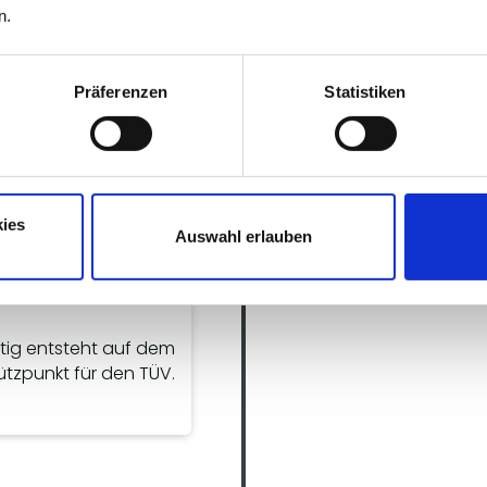
2015
Neue markan
n.
Alle fünf Betriebe e
Präferenzen
Statistiken
die neue markante Au
ies
Auswahl erlauben
2014
punkt für TÜV
itig entsteht auf dem
ützpunkt für den TÜV.