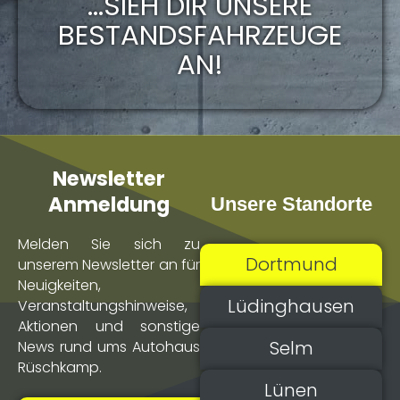
...SIEH DIR UNSERE
BESTANDSFAHRZEUGE
AN!
Newsletter
Anmeldung
Unsere Standorte
Melden Sie sich zu
Dortmund
unserem Newsletter an für
Neuigkeiten,
Lüdinghausen
Veranstaltungs­hinweise,
Aktionen und sonstige
Selm
News rund ums Autohaus
Rüschkamp.
Lünen