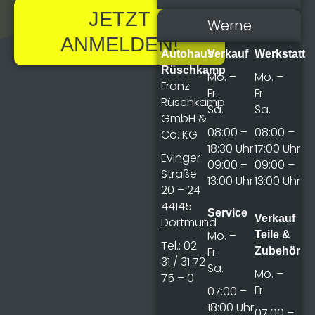
JETZT
Werne
ANMELDEN!
Autohaus
Verkauf
Werkstatt
Rüschkamp
Mo. –
Mo. –
Franz
Fr.
Fr.
Rüschkamp
Sa.
Sa.
GmbH &
08:00 –
08:00 –
Co. KG
18:30 Uhr
17:00 Uhr
Evinger
09:00 –
09:00 –
Straße
13:00 Uhr
13:00 Uhr
20 – 24
44145
Service
Verkauf
Dortmund
Mo. –
Teile &
Tel.: 02
Fr.
Zubehör
31 / 31 72
Sa.
Mo. –
75 – 0
Fr.
07:00 –
18:00 Uhr
07:00 –