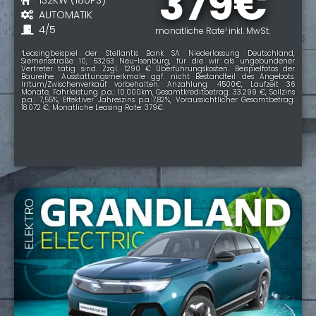
379€
AUTOMATIK
4/5
monatliche Rate¹ inkl. MwSt.
¹Leasingbeispiel der Stellantis Bank SA Niederlassung Deutschland,
Siemensstraße 10, 63263 Neu-Isenburg, für die wir als ungebundener
Vertreter tätig sind. Zzgl. 1290 € Überführungskosten. Beispielfotos der
Baureihe. Ausstattungsmerkmale ggf. nicht Bestandteil des Angebots.
Irrtum/Zwischenverkauf vorbehalten. Anzahlung: 4500€, Laufzeit 36
Monate, Fahrleistung p.a.: 10.000km, Gesamtkreditbetrag: 33.299 €, Sollzins
p.a.: 7,55%, Effektiver Jahreszins p.a.:7,82%, Voraussichtlicher Gesamtbetrag:
18.072 €, Monatliche Leasing Rate: 379€.