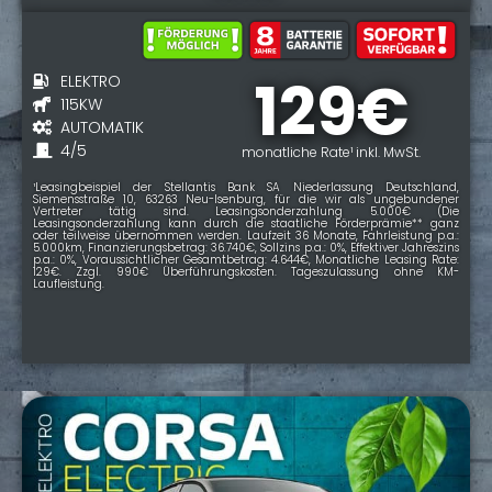
129€
ELEKTRO
115KW
AUTOMATIK
4/5
monatliche Rate¹ inkl. MwSt.
¹Leasingbeispiel der Stellantis Bank SA Niederlassung Deutschland,
Siemensstraße 10, 63263 Neu-Isenburg, für die wir als ungebundener
Vertreter tätig sind. Leasingsonderzahlung 5.000€ (Die
Leasingsonderzahlung kann durch die staatliche Förderprämie** ganz
oder teilweise übernommen werden. Laufzeit 36 Monate, Fahrleistung p.a.:
5.000km, Finanzierungsbetrag: 36.740€, Sollzins p.a.: 0%, Effektiver Jahreszins
p.a.: 0%, Voraussichtlicher Gesamtbetrag: 4.644€, Monatliche Leasing Rate:
129€. Zzgl. 990€ Überführungskosten. Tageszulassung ohne KM-
Laufleistung.