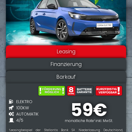
Leasing
Finanzierung
Barkauf
59€
ELEKTRO
100KW
AUTOMATIK
4/5
monatliche Rate¹ inkl. MwSt.
¹Leasingbeispiel der Stellantis Bank SA Niederlassung Deutschland,