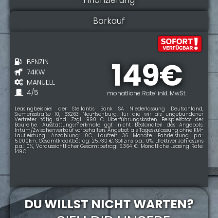
Barkauf
149€
BENZIN
74KW
MANUELL
4/5
monatliche Rate¹ inkl. MwSt.
Leasingbeispiel der Stellantis Bank SA Niederlassung Deutschland,
Siemensstraße 10, 63263 Neu-Isenburg, für die wir als ungebundener
Vertreter tätig sind. Zzgl. 990 € Überführungskosten. Beispielfotos der
Baureihe. Ausstattungsmerkmale ggf. nicht Bestandteil des Angebots.
Irrtum/Zwischenverkauf vorbehalten. Angebot als Tageszulassung ohne KM-
Laufleistung. Anzahlung: 0€, Laufzeit 36 Monate, Fahrleistung p.a.:
5.000km, Gesamtkreditbetrag: 25.730 €, Sollzins p.a.: 0%, Effektiver Jahreszins
p.a.: 0%, Voraussichtlicher Gesamtbetrag: 5.364 €, Monatliche Leasing Rate:
149€.
DU WILLST NICHT WARTEN?