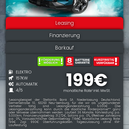
Leasing
Finanzierung
Barkauf
199€
ELEKTRO
157KW
AUTOMATIK
4/5
monatliche Rate¹ inkl. MwSt.
¹Leasingbeispiel der Stellantis Bank SA Niederlassung Deutschland,
Siemensstraße 10, 63263 Neu-Isenburg, für die wir als ungebundener
Vertreter tätig sind. Leasingsonderzahlung 5.000€ (Die
Leasingsonderzahlung kann durch die staatliche Förderprämie** ganz
oder teilweise übernommen werden. Laufzeit 36 Monate, Fahrleistung p.a.:
5.000km, Finanzierungsbetrag: 31.272€, Sollzins p.a.: 0%, Effektiver Jahreszins
p.a.: 0%, Voraussichtlicher Gesamtbetrag: 7.164€, Monatliche Leasing Rate:
199€. Zzgl. 990€ Überführungskosten. Tageszulassung ohne KM-
Laufleistung.