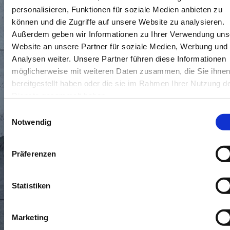
199€
81KW
personalisieren, Funktionen für soziale Medien anbieten zu
AUTOMATIK
können und die Zugriffe auf unsere Website zu analysieren.
4/5
monatliche Rate¹ inkl. MwSt.
Außerdem geben wir Informationen zu Ihrer Verwendung uns
¹Leasingbeispiel der Stellantis Bank SA Niederlassung Deutschland,
Website an unsere Partner für soziale Medien, Werbung und
Siemensstraße 10, 63263 Neu-Isenburg, für die wir als ungebundener
Vertreter tätig sind. Zzgl. 1.390€ Überführungskosten. Beispielfotos der
Analysen weiter. Unsere Partner führen diese Informationen
Baureihe. Ausstattungsmerkmale ggf. nicht Bestandteil des Angebots.
Irrtum/Zwischenverkauf vorbehalten. Anzahlung: 0€, Laufzeit 48 Monate,
möglicherweise mit weiteren Daten zusammen, die Sie ihne
Fahrleistung p.a.: 5.000km, Finanzierungsbetrag: 23.175€, Sollzins p.a.: 1,36%,
Effektiver Jahreszins p.a.: 1,36%, Voraussichtlicher Gesamtbetrag: 9.552€,
bereitgestellt haben oder die sie im Rahmen Ihrer Nutzung d
Monatliche Leasing Rate: 199€.
Dienste gesammelt haben.
Einwilligungsauswahl
Notwendig
Präferenzen
Statistiken
Leasing
Marketing