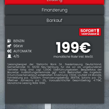
Finanzierung
Barkauf
199€
BENZIN
96KW
AUTOMATIK
4/5
monatliche Rate¹ inkl. MwSt.
¹Leasingbeispiel der Stellantis Bank SA Niederlassung Deutschland,
Siemensstraße 10, 63263 Neu-Isenburg, für die wir als ungebundener
Vertreter tätig sind. zzgl. 1.290€ Überführungskosten. Beispielfotos der
Baureihe. Ausstattungsmerkmale ggf. nicht Bestandteil des Angebots.
Irrtum/Zwischenverkauf vorbehalten. Anzahlung: 1.190€, Laufzeit 24 Monate,
Fahrleistung p.a.: 6.250km, Finanzierungsbetrag: 38.870€, Sollzins p.a.: 0%,
Effektiver Jahreszins p.a.: 0%, Voraussichtlicher Gesamtbetrag: 4.776€,
Monatliche Leasing Rate: 199€.