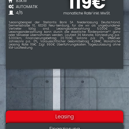
119€
83KW
AUTOMATIK
4/5
monatliche Rate¹ inkl. MwSt.
¹Leasingbeispiel der Stellantis Bank SA Niederlassung Deutschland,
Siemensstraße 10, 63263 Neu-Isenburg, für die wir als ungebundener
Vertreter tätig sind. Leasingsonderzahlung 5.000€ (Die
Leasingsonderzahlung kann durch die staatliche Förderprämie** ganz
oder teilweise übernommen werden. Laufzeit 36 Monate, Fahrleistung p.a.:
5.000km, Finanzierungsbetrag: 20.700€, Sollzins p.a.: 0%, Effektiver
Jahreszins p.a.: 0%, Voraussichtlicher Gesamtbetrag: 4.284€, Monatliche
Leasing Rate: 119€. Zzgl. 990€ Überführungskosten. Tageszulassung ohne
KM-Laufleistung.
Leasing
Finanzierung