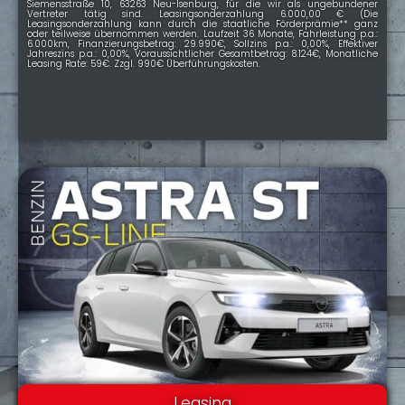
Siemensstraße 10, 63263 Neu-Isenburg, für die wir als ungebundener
Vertreter tätig sind. Leasingsonderzahlung 6.000,00 € (Die
Leasingsonderzahlung kann durch die staatliche Förderprämie** ganz
oder teilweise übernommen werden. Laufzeit 36 Monate, Fahrleistung p.a.:
6.000km, Finanzierungsbetrag: 29.990€, Sollzins p.a.: 0,00%, Effektiver
Jahreszins p.a.: 0,00%, Voraussichtlicher Gesamtbetrag: 8.124€, Monatliche
Leasing Rate: 59€. Zzgl. 990€ Überführungskosten.
Leasing