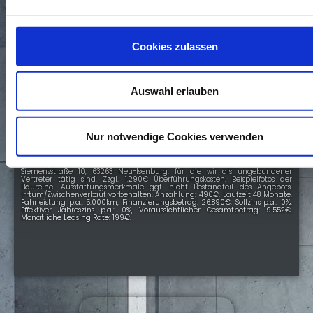
Finanzierung
Barkauf
Cookies zulassen
Auswahl erlauben
199€
BENZIN
100KW
MANUELL
Nur notwendige Cookies verwenden
4/5
monatliche Rate¹ inkl. MwSt.
¹Leasingbeispiel der Stellantis Bank SA Niederlassung Deutschland,
Siemensstraße 10, 63263 Neu-Isenburg, für die wir als ungebundener
Vertreter tätig sind. Zzgl. 1.290€ Überführungskosten. Beispielfotos der
Baureihe. Ausstattungsmerkmale ggf. nicht Bestandteil des Angebots.
Irrtum/Zwischenverkauf vorbehalten. Anzahlung: 490€, Laufzeit 48 Monate,
Fahrleistung p.a.: 5.000km, Finanzierungsbetrag: 26.890€, Sollzins p.a.: 0%,
Effektiver Jahreszins p.a.: 0%, Voraussichtlicher Gesamtbetrag: 9.552€,
Monatliche Leasing Rate: 199€.