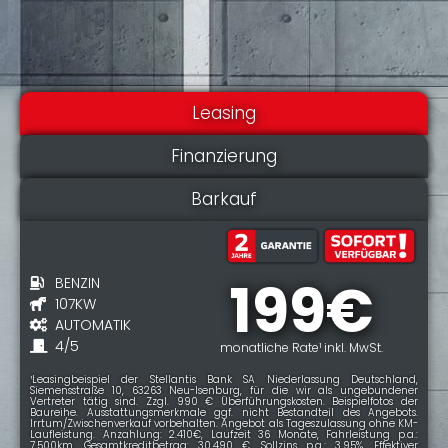
Leasing
Finanzierung
Barkauf
199€
BENZIN
107KW
AUTOMATIK
4/5
monatliche Rate¹ inkl. MwSt.
¹Leasingbeispiel der Stellantis Bank SA Niederlassung Deutschland,
Siemensstraße 10, 63263 Neu-Isenburg, für die wir als ungebundener
Vertreter tätig sind. Zzgl. 990 € Überführungskosten. Beispielfotos der
Baureihe. Ausstattungsmerkmale ggf. nicht Bestandteil des Angebots.
Irrtum/Zwischenverkauf vorbehalten. Angebot als Tageszulassung ohne KM-
Laufleistung. Anzahlung: 2.410€, Laufzeit 36 Monate, Fahrleistung p.a.:
7.500km, Gesamtkreditbetrag: 30.490 €, Sollzins p.a.: 3,95%, Effektiver