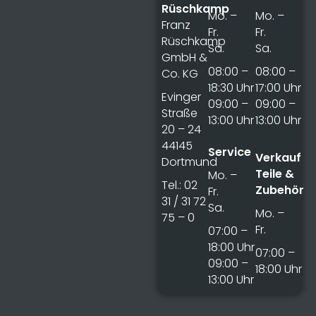
Rüschkamp
Mo. –
Mo. –
Franz
Fr.
Fr.
Rüschkamp
Sa.
Sa.
GmbH &
08:00 –
08:00 –
Co. KG
18:30 Uhr
17:00 Uhr
Evinger
09:00 –
09:00 –
Straße
13:00 Uhr
13:00 Uhr
20 – 24
44145
Service
Verkauf
Dortmund
Teile &
Mo. –
Tel.: 02
Zubehör
Fr.
31 / 31 72
Sa.
Mo. –
75 – 0
Fr.
07:00 –
18:00 Uhr
07:00 –
09:00 –
18:00 Uhr
13:00 Uhr