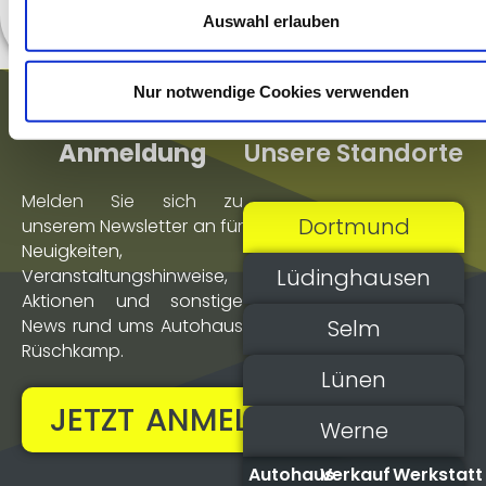
Auswahl erlauben
Nur notwendige Cookies verwenden
Newsletter
Unsere Standorte
Anmeldung
Melden Sie sich zu
Dortmund
unserem Newsletter an für
Neuigkeiten,
Lüdinghausen
Veranstaltungs­hinweise,
Aktionen und sonstige
Selm
News rund ums Autohaus
Rüschkamp.
Lünen
JETZT ANMELDEN!
Werne
Autohaus
Verkauf
Werkstatt