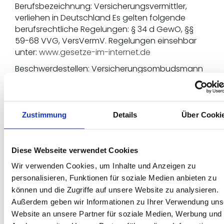
Berufsbezeichnung: Versicherungsvermittler,
verliehen in Deutschland Es gelten folgende
berufsrechtliche Regelungen: § 34 d GewO, §§
59-68 VVG, VersVermV. Regelungen einsehbar
unter:
www.gesetze-im-internet.de
Beschwerdestellen: Versicherungsombudsmann
e.V.: Postfach 080632, 10006 Berlin
Zustimmung
Details
Über Cooki
Informationspflichten für
Dienstleistungen von
Diese Webseite verwendet Cookies
Kraftfahrzeugtechnikern
Wir verwenden Cookies, um Inhalte und Anzeigen zu
personalisieren, Funktionen für soziale Medien anbieten zu
Aufsichtsbehörden/zuständige Kammern:
können und die Zugriffe auf unsere Website zu analysieren.
Handwerkskammer Dortmund, Reinoldistraße 7-9,
Außerdem geben wir Informationen zu Ihrer Verwendung uns
44135 Dortmund und Kreishandwerkerschaft
Website an unsere Partner für soziale Medien, Werbung und
Coesfeld, Borkener Straße 1, 48653 Coesfeld