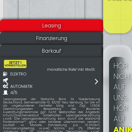
Leasing
Finanzierung
Barkauf
HÖR
monatliche Rate¹ inkl. MwSt.
ELEKTRO
NICH
AUF
AUTOMATIK
4/5
UNS,
BENZIN
¹Leasingbeispiel der Stellantis Bank SA Niederlassung
Deutschland, Siemensstraße 10, 63263 Neu-Isenburg, für die wir
132KW
HÖR
als ungebundener Vertreter tätig sind. Zzgl. 1.390€
Überführungskosten. Beispielfotos der Baureihe.
MANUELL
Ausstattungsmerkmale ggf. nicht Bestandteil des Angebots.
Irrtum/Zwischenverkauf vorbehalten. Leasingsonderzahlung
AUF
4/5
x.xxx€ (Die Leasingsonderzahlung kann durch die staatliche
Förderprämie** ganz oder teilweise übernommen werden),
Laufzeit xx Monate, Fahrleistung p.a.: 10.000km,
ANIK
¹Leasingbeispiel
Finanzierungsbetrag: xx.xxx€, Sollzins p.a.: 0%, Effektiver
München, für di
Jahreszins p.a.: 0%, Voraussichtlicher Gesamtbetrag: x.xxx€,