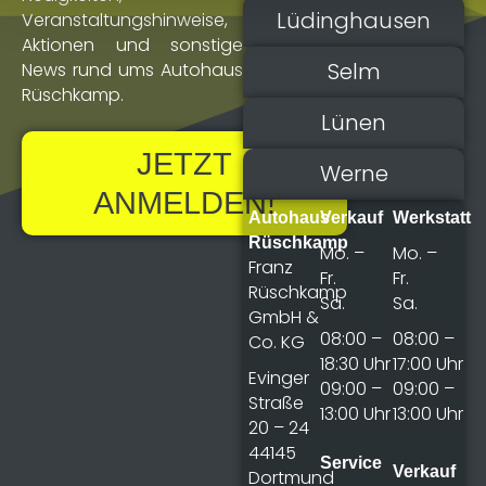
Lüdinghausen
Veranstaltungs­hinweise,
Aktionen und sonstige
Selm
News rund ums Autohaus
Rüschkamp.
Lünen
JETZT
Werne
ANMELDEN!
Autohaus
Verkauf
Werkstatt
Rüschkamp
Mo. –
Mo. –
Franz
Fr.
Fr.
Rüschkamp
Sa.
Sa.
GmbH &
08:00 –
08:00 –
Co. KG
18:30 Uhr
17:00 Uhr
Evinger
09:00 –
09:00 –
Straße
13:00 Uhr
13:00 Uhr
20 – 24
44145
Service
Verkauf
Dortmund