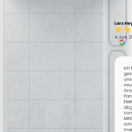
Lars He
4 Juni, 
Ich
ges
uns
neu
Gra
Pa
Elek
abg
Von
Mitt
sch
man