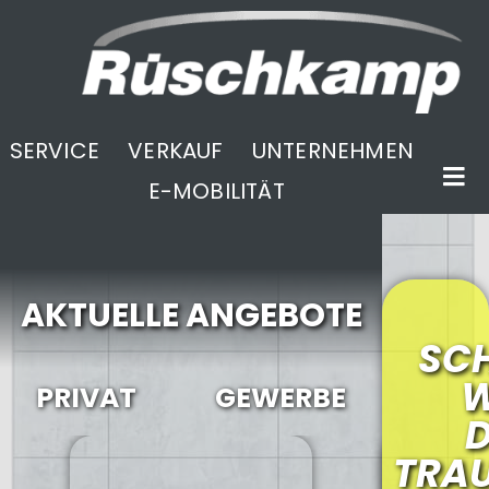
SERVICE
VERKAUF
UNTERNEHMEN
E-MOBILITÄT
AKTUELLE ANGEBOTE
SC
W
PRIVAT
GEWERBE
D
TRA