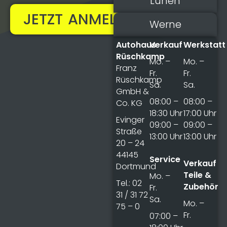
Lünen
JETZT ANMELDEN!
Werne
Autohaus
Verkauf
Werkstatt
Rüschkamp
Mo. –
Mo. –
Franz
Fr.
Fr.
Rüschkamp
Sa.
Sa.
GmbH &
08:00 –
08:00 –
Co. KG
18:30 Uhr
17:00 Uhr
Evinger
09:00 –
09:00 –
Straße
13:00 Uhr
13:00 Uhr
20 – 24
44145
Service
Verkauf
Dortmund
Teile &
Mo. –
Tel.: 02
Zubehör
Fr.
31 / 31 72
Sa.
Mo. –
75 – 0
Fr.
07:00 –