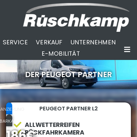
SERVICE
VERKAUF
UNTERNEHMEN
E-MOBILITÄT
DER PEUGEOT PARTNER
.
PEUGEOT PARTNER L2
NANZIERUNG
BARKAUF
ALLWETTERREIFEN
186€
RÜCKFAHRKAMERA