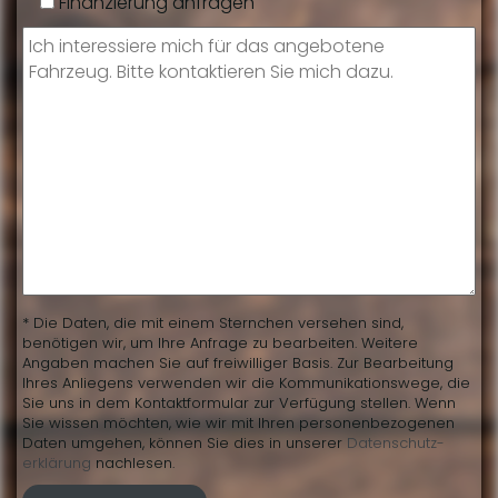
Finanzierung anfragen
* Die Daten, die mit einem Sternchen versehen sind,
benötigen wir, um Ihre Anfrage zu bearbeiten. Weitere
Angaben machen Sie auf freiwilliger Basis. Zur Bearbeitung
Ihres Anliegens verwenden wir die Kommunikationswege, die
Sie uns in dem Kontaktformular zur Verfügung stellen. Wenn
Sie wissen möchten, wie wir mit Ihren personenbezogenen
Daten umgehen, können Sie dies in unserer
Daten­schutz­
erklärung
nachlesen.