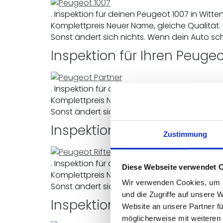
. Inspektion für deinen Peugeot 1007 in Wit
Komplettpreis Neuer Name, gleiche Qualität.
Sonst ändert sich nichts. Wenn dein Auto sch
Inspektion für Ihren Peugeo
. Inspektion für deinen Peugeot Partner in 
Komplettpreis Neuer Name, gleiche Qualität.
Sonst ändert sich nichts. Wenn dein Auto sch
Inspektion für Ihren Peugeot
Zustimmung
. Inspektion für deinen Peugeot Rifter in W
Diese Webseite verwendet 
Komplettpreis Neuer Name, gleiche Qualität.
Wir verwenden Cookies, um I
Sonst ändert sich nichts. Wenn dein Auto sch
und die Zugriffe auf unsere 
Inspektion für Ihren Peugeo
Website an unsere Partner fü
möglicherweise mit weiteren