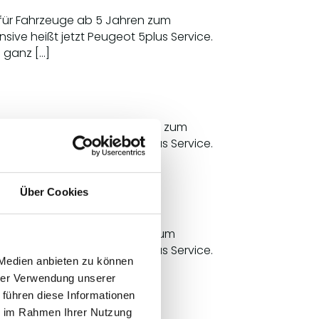
n für Fahrzeuge ab 5 Jahren zum
ive heißt jetzt Peugeot 5plus Service.
h ganz […]
uren für Fahrzeuge ab 5 Jahren zum
ive heißt jetzt Peugeot 5plus Service.
h ganz […]
Über Cookies
en für Fahrzeuge ab 5 Jahren zum
ive heißt jetzt Peugeot 5plus Service.
 Medien anbieten zu können
h ganz […]
hrer Verwendung unserer
 führen diese Informationen
ie im Rahmen Ihrer Nutzung