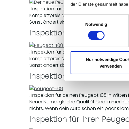
der Dienste gesammelt habe
. Inspektion für deinen Peugeot Boxer in Wi
Komplettpreis Neuer Name, gleiche Qualität.
Einwilligungsauswahl
Sonst ändert sich nichts. Wenn dein Auto sch
Notwendig
Inspektion für Ihren Peugeo
. Inspektion für deinen Peugeot 408 in Witt
Komplettpreis Neuer Name, gleiche Qualität.
Nur notwendige Cook
Sonst ändert sich nichts. Wenn dein Auto sch
verwenden
Inspektion für Ihren Peugeo
. Inspektion für deinen Peugeot 108 in Witt
Neuer Name, gleiche Qualität. Und immer noc
nichts. Wenn dein Auto schon ein paar Kilome
Inspektion für Ihren Peuge