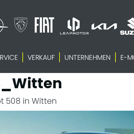
RVICE
VERKAUF
UNTERNEHMEN
E-M
S_Witten
t 508 in Witten