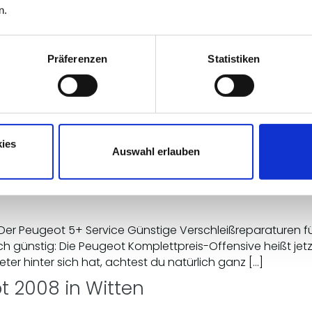
n.
tten Der Peugeot 5+ Service Günstige Verschleißreparatur
 Und immer noch günstig: Die Peugeot Komplettpreis-Offens
on ein paar Kilometer hinter sich hat, achtest du natürlic
Präferenzen
Statistiken
t 408 in Witten
en Der Peugeot 5+ Service Günstige Verschleißreparaturen
 Und immer noch günstig: Die Peugeot Komplettpreis-Offens
ies
Auswahl erlauben
on ein paar Kilometer hinter sich hat, achtest du natürlic
t 108 in Witten
en Der Peugeot 5+ Service Günstige Verschleißreparaturen
h günstig: Die Peugeot Komplettpreis-Offensive heißt jetz
ter hinter sich hat, achtest du natürlich ganz […]
ot 2008 in Witten