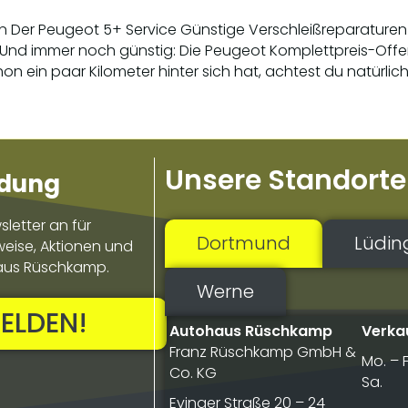
ten Der Peugeot 5+ Service Günstige Verschleißreparature
 Und immer noch günstig: Die Peugeot Komplettpreis-Offens
on ein paar Kilometer hinter sich hat, achtest du natürlic
Unsere Standorte
ldung
letter an für
Dortmund
Lüdi
weise, Aktionen und
aus Rüschkamp.
Werne
ELDEN!
Autohaus Rüschkamp
Verka
Franz Rüschkamp GmbH &
Mo. – F
Co. KG
Sa.
Evinger Straße 20 – 24