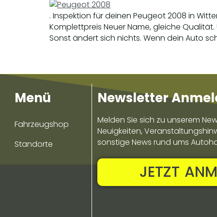
. Inspektion für deinen Peugeot 2008 in Wit
Komplettpreis Neuer Name, gleiche Qualität.
Sonst ändert sich nichts. Wenn dein Auto sch
Menü
Newsletter Anme
Melden Sie sich zu unserem News
Fahrzeugshop
Neuigkeiten, Veranstaltungs­hin
sonstige News rund ums Autoh
Standorte
JETZT ANM