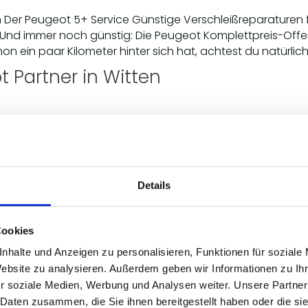
ten Der Peugeot 5+ Service Günstige Verschleißreparature
 Und immer noch günstig: Die Peugeot Komplettpreis-Offens
on ein paar Kilometer hinter sich hat, achtest du natürlic
t Partner in Witten
Witten Der Peugeot 5+ Service Günstige Verschleißreparat
 Und immer noch günstig: Die Peugeot Komplettpreis-Offens
on ein paar Kilometer hinter sich hat, achtest du natürlic
 Rifter in Witten
Details
itten Der Peugeot 5+ Service Günstige Verschleißreparatur
Cookies
 Und immer noch günstig: Die Peugeot Komplettpreis-Offens
nhalte und Anzeigen zu personalisieren, Funktionen für soziale
on ein paar Kilometer hinter sich hat, achtest du natürlic
Website zu analysieren. Außerdem geben wir Informationen zu I
t Boxer in Witten
r soziale Medien, Werbung und Analysen weiter. Unsere Partner
 Daten zusammen, die Sie ihnen bereitgestellt haben oder die s