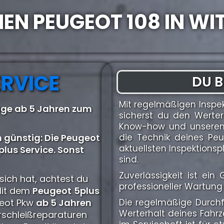
NEN PEUGEOT 108 IN WI
ERVICE
DU B
Mit regelmäßigen Inspe
uge ab 5 Jahren zum
sicherst du den Werter
Know-how und unserem 
 günstig: Die Peugeot
die Technik deines Pe
aktuellsten Inspektion
lus Service. Sonst
sind.
Zuverlässigkeit ist ei
sich hat, achtest du
professioneller Wartung 
Mit dem
Peugeot
5plus
ugeot Pkw
ab 5 Jahren
Die regelmäßige Durchfü
Werterhalt deines Fahr
rschleißreparaturen