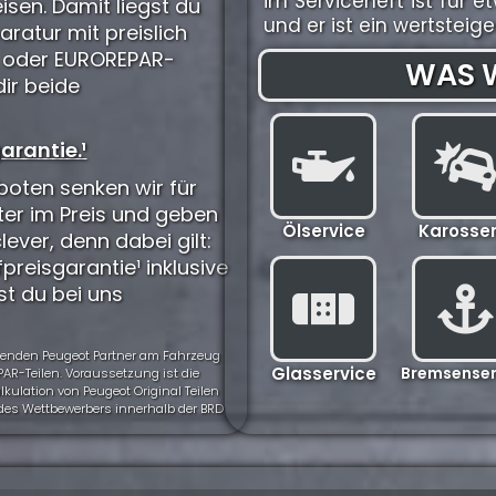
im Serviceheft ist fü
isen. Damit liegst du
und er ist ein wertstei
aratur mit preislich
) oder EUROREPAR-
WAS W
dir beide
arantie.¹
oten senken wir für
ter im Preis und geben
Ölservice
Karosser
clever, denn dabei gilt:
preisgarantie¹ inklusive
st du bei uns
ehmenden Peugeot Partner am Fahrzeug
Glasservice
Bremsenser
AR-Teilen. Voraussetzung ist die
ulation von Peugeot Original Teilen
t des Wettbewerbers innerhalb der BRD