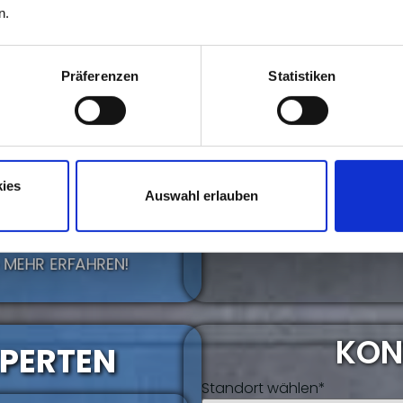
n.
Präferenzen
Statistiken
ies
IT..?
Auswahl erlauben
GIBT ES AUF DER MODELL
️ MEHR ERFAHREN!
KON
XPERTEN
Standort wählen*