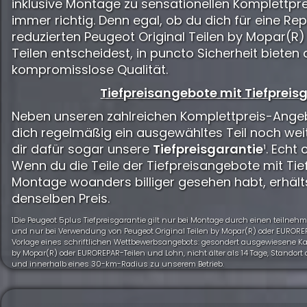
inklusive Montage zu sensationellen Komplettpre
immer richtig. Denn egal, ob du dich für eine Rep
reduzierten Peugeot Original Teilen by Mopar(R
Teilen entscheidest, in puncto Sicherheit bieten 
kompromisslose Qualität.
Tiefpreisangebote mit Tiefpreisg
Neben unseren zahlreichen Komplettpreis-Angeb
dich regelmäßig ein ausgewähltes Teil noch wei
dir dafür sogar unsere
Tiefpreisgarantie
¹. Echt 
Wenn du die Teile der Tiefpreisangebote mit Tief
Montage woanders billiger gesehen habt, erhält
denselben Preis.
1Die Peugeot 5plus Tiefpreisgarantie gilt nur bei Montage durch einen teiln
und nur bei Verwendung von Peugeot Original Teilen by Mopar(R) oder EUROREP
Vorlage eines schriftlichen Wettbewerbsangebots: gesondert ausgewiesene Kalk
by Mopar(R) oder EUROREPAR-Teilen und Lohn, nicht älter als 14 Tage, Standor
und innerhalb eines 30-km-Radius zu unserem Betrieb.