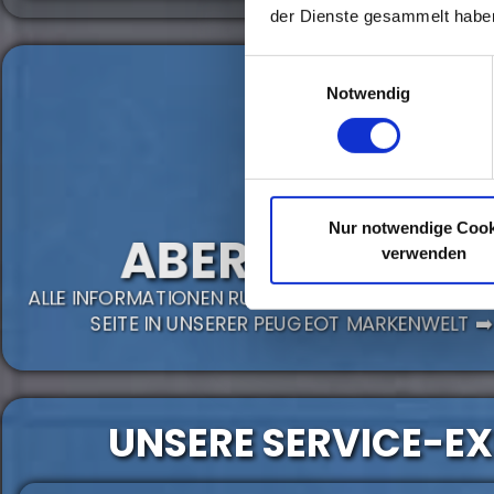
der Dienste gesammelt habe
Einwilligungsauswahl
Notwendig
Nur notwendige Cook
ABER WAS IST M
verwenden
ALLE INFORMATIONEN RUND UM DEN PEUGEOT 108 
SEITE IN UNSERER PEUGEOT MARKENWELT ➡
UNSERE SERVICE-E