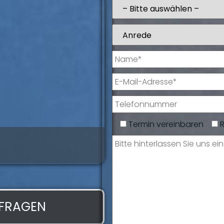
Termin vereinbaren
Giorgio De Lu
Serviceassistentin
NFRAGEN