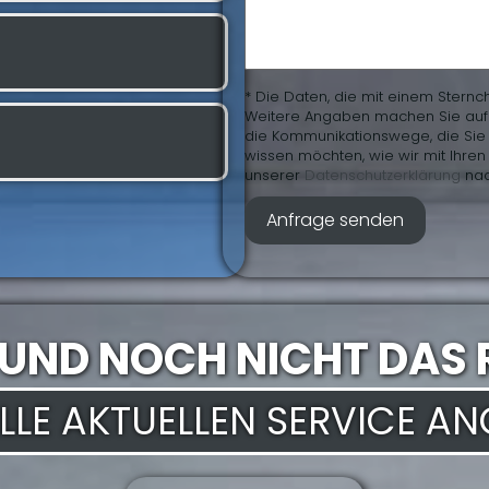
* Die Daten, die mit einem Sternc
Weitere Angaben machen Sie auf fr
die Kommunikationswege, die Sie 
wissen möchten, wie wir mit Ihr
unserer
Daten­schutz­erklärung
nac
 UND NOCH NICHT DAS 
 ALLE AKTUELLEN SERVICE A