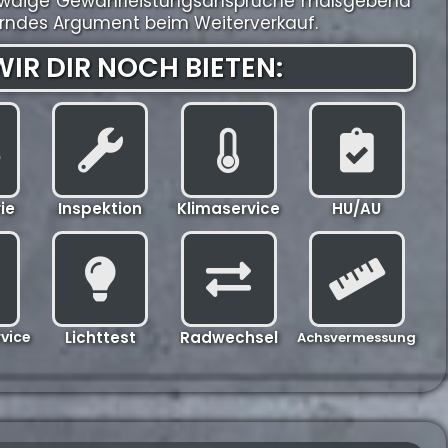
r etwaige Gewährleistungsansprüche maßgebend
gerndes Argument beim Weiterverkauf.
IR DIR NOCH BIETEN:
ie
Inspektion
Klimaservice
HU/AU
vice
Lichttest
Radwechsel
Achsvermessung