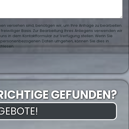
hen versehen sind, benötigen wir, um Ihre Anfrage zu bearbeiten.
eiwilliger Basis. Zur Bearbeitung Ihres Anliegens verwenden wir
uns in dem Kontaktformular zur Verfügung stellen. Wenn Sie
en personenbezogenen Daten umgehen, können Sie dies in
hlesen.
RICHTIGE GEFUNDEN?
NGEBOTE!