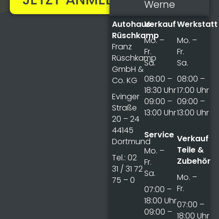
Werne
Autohaus
Verkauf
Werkstatt
Rüschkamp
Mo. –
Mo. –
Franz
Fr.
Fr.
Rüschkamp
Sa.
Sa.
GmbH &
08:00 –
08:00 –
Co. KG
18:30 Uhr
17:00 Uhr
Evinger
09:00 –
09:00 –
Straße
13:00 Uhr
13:00 Uhr
20 – 24
44145
Service
Verkauf
Dortmund
Teile &
Mo. –
Tel.: 02
Zubehör
Fr.
31 / 31 72
Sa.
Mo. –
75 – 0
Fr.
07:00 –
18:00 Uhr
07:00 –
09:00 –
18:00 Uhr