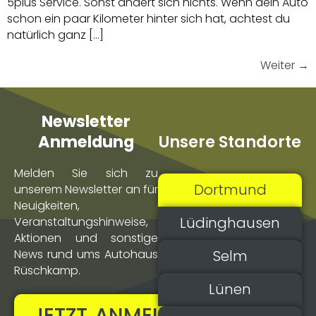
5plus Service. Sonst ändert sich nichts. Wenn dein Auto
schon ein paar Kilometer hinter sich hat, achtest du
natürlich ganz […]
Weiter
→
Newsletter
Unsere Standorte
Anmeldung
Melden Sie sich zu
Dortmund
unserem Newsletter an für
Neuigkeiten,
Lüdinghausen
Veranstaltungs­hinweise,
Aktionen und sonstige
Selm
News rund ums Autohaus
Rüschkamp.
Lünen
JETZT ANMELDEN!