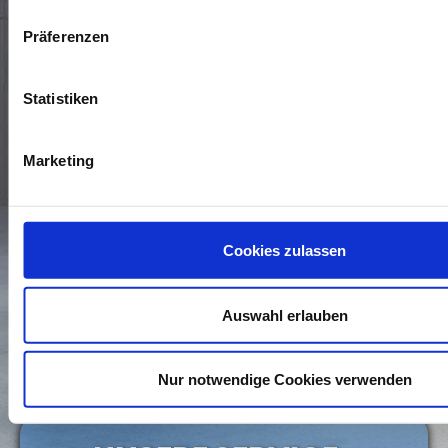
Präferenzen
Statistiken
Marketing
* Die Daten, die mit einem Sternchen versehen sind,
benötigen wir, um Ihre Anfrage zu bearbeiten. Weitere
Cookies zulassen
Angaben machen Sie auf freiwilliger Basis. Zur Bearbeitung
Ihres Anliegens verwenden wir die Kommunikationswege, die
Sie uns in dem Kontaktformular zur Verfügung stellen. Wenn
Sie wissen möchten, wie wir mit Ihren personenbezogenen
Auswahl erlauben
Daten umgehen, können Sie dies in unserer
Daten­schutz­
erklärung
nachlesen.
Nur notwendige Cookies verwenden