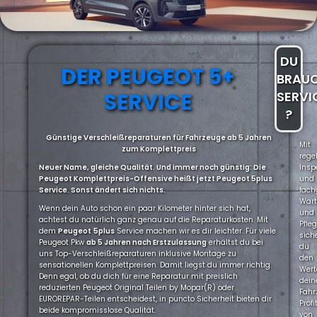
DU
DER PEUGEOT 5+
BRAU
SERVICE
SERVI
?
Günstige Verschleißreparaturen für Fahrzeuge ab 5 Jahren
Mit
zum Komplettpreis
rege
Neuer Name, gleiche Qualität. Und immer noch günstig: Die
Insp
Peugeot Komplettpreis-Offensive heißt jetzt Peugeot 5plus
und
Service. Sonst ändert sich nichts.
fach
War
Wenn dein Auto schon ein paar Kilometer hinter sich hat,
und
achtest du natürlich ganz genau auf die Reparaturkosten. Mit
Pfle
dem
Peugeot
5plus
Service machen wir es dir leichter. Für viele
sich
Peugeot Pkw
ab 5 Jahren nach Erstzulassung
erhältst du bei
du
uns Top-Verschleißreparaturen inklusive Montage zu
den
sensationellen Komplettpreisen. Damit liegst du immer richtig.
Wert
Denn egal, ob du dich für eine Reparatur mit preislich
dein
reduzierten Peugeot Original Teilen by Mopar(R) oder
Fahr
EUROREPAR-Teilen entscheidest, in puncto Sicherheit bieten dir
Profi
beide kompromisslose Qualität.
von