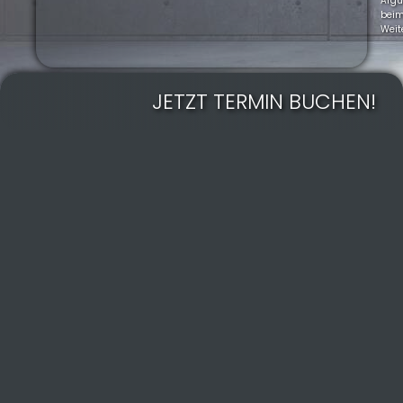
Arg
bei
Weit
JETZT TERMIN BUCHEN!