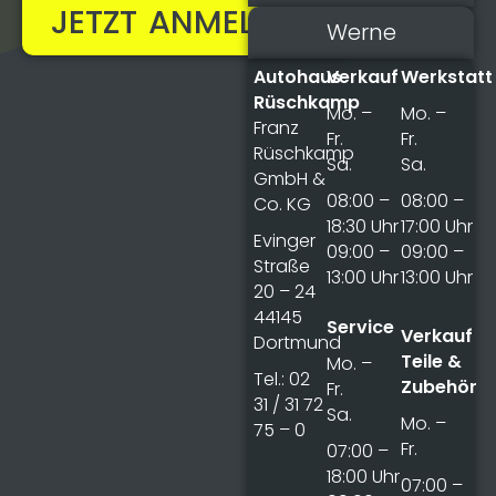
JETZT ANMELDEN!
Werne
Autohaus
Verkauf
Werkstatt
Rüschkamp
Mo. –
Mo. –
Franz
Fr.
Fr.
Rüschkamp
Sa.
Sa.
GmbH &
08:00 –
08:00 –
Co. KG
18:30 Uhr
17:00 Uhr
Evinger
09:00 –
09:00 –
Straße
13:00 Uhr
13:00 Uhr
20 – 24
44145
Service
Verkauf
Dortmund
Teile &
Mo. –
Tel.: 02
Zubehör
Fr.
31 / 31 72
Sa.
Mo. –
75 – 0
Fr.
07:00 –
18:00 Uhr
07:00 –