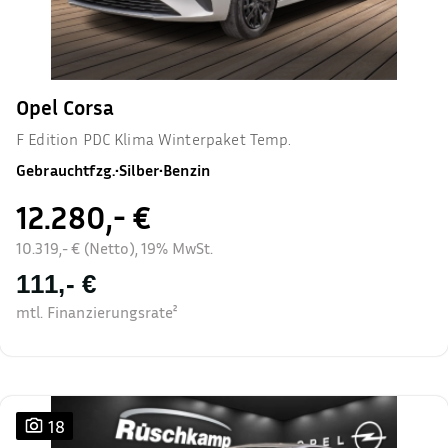
Opel Corsa
F Edition PDC Klima Winterpaket Temp.
Gebrauchtfzg.
•
Silber
•
Benzin
12.280,- €
10.319,- € (Netto), 19% MwSt.
111,- €
mtl. Finanzierungsrate²
18