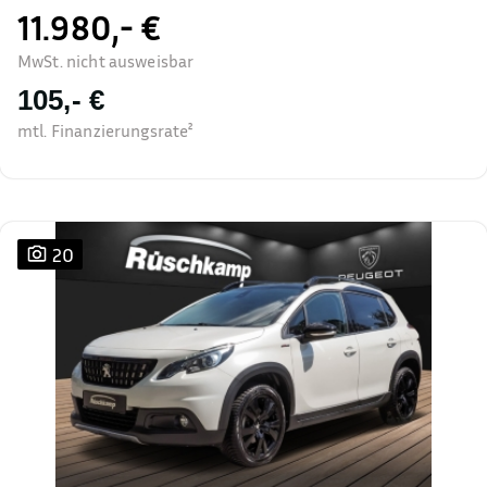
11.980,- €
MwSt. nicht ausweisbar
105,- €
mtl. Finanzierungsrate²
20