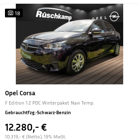
18
Opel Corsa
F Edition 1.2 PDC Winterpaket Navi Temp.
Gebrauchtfzg.
•
Schwarz
•
Benzin
12.280,- €
10.319,- € (Netto), 19% MwSt.