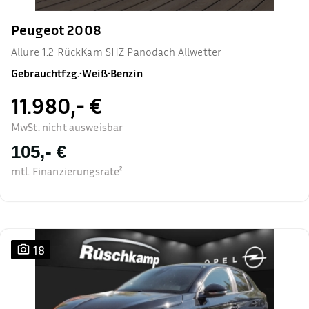
Peugeot 2008
Allure 1.2 RückKam SHZ Panodach Allwetter
Gebrauchtfzg.
•
Weiß
•
Benzin
11.980,- €
MwSt. nicht ausweisbar
105,- €
mtl. Finanzierungsrate²
18