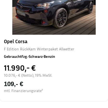
Opel Corsa
F Edition RückKam Winterpaket Allwetter
Gebrauchtfzg.
•
Schwarz
•
Benzin
11.990,- €
10.076,- € (Netto), 19% MwSt.
109,- €
mtl. Finanzierungsrate²