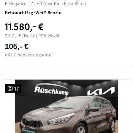
F Elegance 1.2 LED Navi RückKam Klima
Gebrauchtfzg.
•
Weiß
•
Benzin
11.580,- €
9.731,- € (Netto), 19% MwSt.
105,- €
mtl. Finanzierungsrate²
17