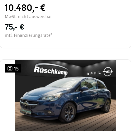
10.480,- €
MwSt. nicht ausweisbar
75,- €
mtl. Finanzierungsrate²
15