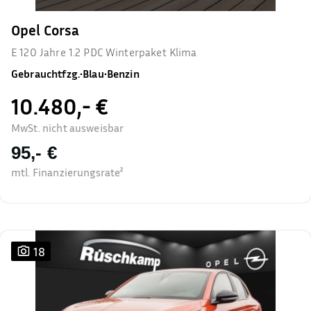
Opel Corsa
E 120 Jahre 1.2 PDC Winterpaket Klima
Gebrauchtfzg.
•
Blau
•
Benzin
10.480,- €
MwSt. nicht ausweisbar
95,- €
mtl. Finanzierungsrate²
18