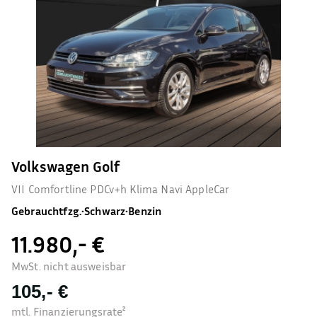
Volkswagen Golf
VII Comfortline PDCv+h Klima Navi AppleCar
Gebrauchtfzg.
•
Schwarz
•
Benzin
11.980,- €
MwSt. nicht ausweisbar
105,- €
mtl. Finanzierungsrate²