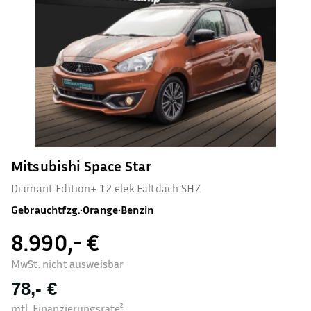
Mitsubishi Space Star
Diamant Edition+ 1.2 elek.Faltdach SHZ
Gebrauchtfzg.
•
Orange
•
Benzin
8.990,- €
MwSt. nicht ausweisbar
78,- €
mtl. Finanzierungsrate²