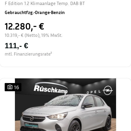
F Edition 1.2 Klimaanlage Temp. DAB BT
Gebrauchtfzg.
•
Orange
•
Benzin
12.280,- €
10.319,- € (Netto), 19% MwSt.
111,- €
mtl. Finanzierungsrate²
16