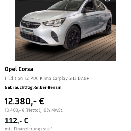
Opel Corsa
F Edition 1.2 PDC Klima Carplay SHZ DAB+
Gebrauchtfzg.
•
Silber
•
Benzin
12.380,- €
10.403,- € (Netto), 19% MwSt.
112,- €
mtl. Finanzierungsrate²