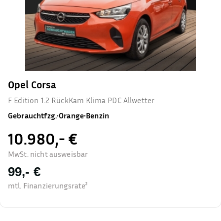
Opel Corsa
F Edition 1.2 RückKam Klima PDC Allwetter
Gebrauchtfzg.
•
Orange
•
Benzin
10.980,- €
MwSt. nicht ausweisbar
99,- €
mtl. Finanzierungsrate²