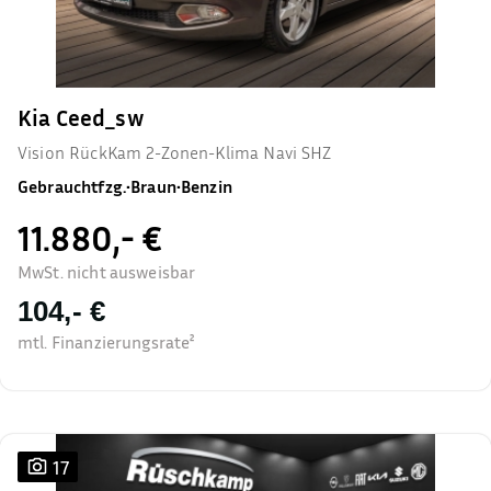
Kia Ceed_sw
Vision RückKam 2-Zonen-Klima Navi SHZ
Gebrauchtfzg.
•
Braun
•
Benzin
11.880,- €
MwSt. nicht ausweisbar
104,- €
mtl. Finanzierungsrate²
17