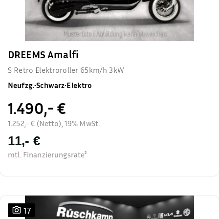
DREEMS Amalfi
S Retro Elektroroller 65km/h 3kW
Neufzg.
•
Schwarz
•
Elektro
1.490,- €
1.252,- € (Netto), 19% MwSt.
11,- €
mtl. Finanzierungsrate²
17