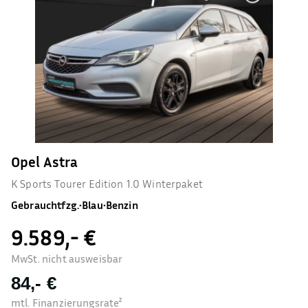
Opel Astra
K Sports Tourer Edition 1.0 Winterpaket
Gebrauchtfzg.
•
Blau
•
Benzin
9.589,- €
MwSt. nicht ausweisbar
84,- €
mtl. Finanzierungsrate²