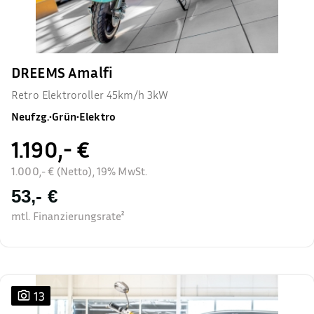
DREEMS Amalfi
Retro Elektroroller 45km/h 3kW
Neufzg.
•
Grün
•
Elektro
1.190,- €
1.000,- € (Netto), 19% MwSt.
53,- €
mtl. Finanzierungsrate²
13