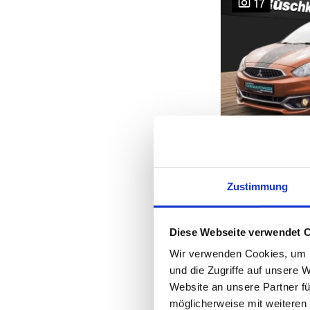
17
Mitsubishi 
Zustimmung
Diamant Edition
Gebrauchtfzg.
•
O
Diese Webseite verwendet 
8.990,-
Wir verwenden Cookies, um I
und die Zugriffe auf unsere 
MwSt. nicht aus
Website an unsere Partner fü
78,- €
möglicherweise mit weiteren