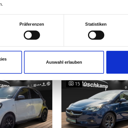
68,- €
n.
te²
mtl.
Finanzierungsrate²
Präferenzen
Statistiken
A
CO2-Klasse (kombiniert)
:
Energieverbrauch (kombiniert)¹
:
7,2 k
CO2-Emissionen (kombiniert)¹
:
0 g/km
Elektrische Reichweite¹
:
75 km
ies
Auswahl erlauben
15