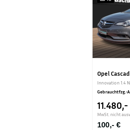
Opel Cascad
Innovation 1.4 
Gebrauchtfzg.
•
A
11.480,-
MwSt. nicht aus
100,- €