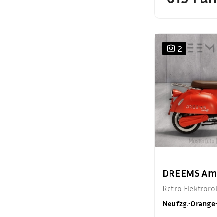
2
DREEMS Ama
Retro Elektroro
Neufzg.
•
Orange