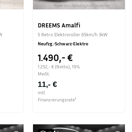
DREEMS Amalfi
kW
S Retro Elektroroller 65km/h 3kW
Neufzg.
•
Schwarz
•
Elektro
1.490,- €
1.252,- € (Netto), 19%
MwSt.
11,- €
mtl.
Finanzierungsrate²