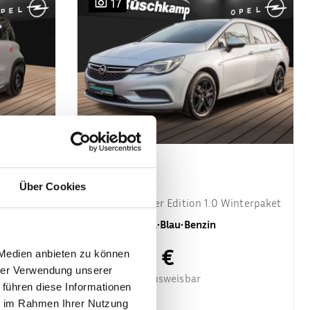
17
Opel Astra
Über Cookies
K Sports Tourer Edition 1.0 Winterpaket
Gebrauchtfzg.
•
Blau
•
Benzin
9.589,- €
 Medien anbieten zu können
hrer Verwendung unserer
MwSt. nicht ausweisbar
 führen diese Informationen
84,- €
ie im Rahmen Ihrer Nutzung