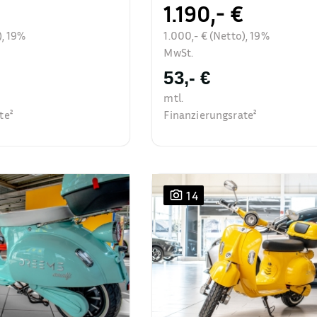
1.190,- €
), 19%
1.000,- € (Netto), 19%
MwSt.
53,- €
mtl.
te²
Finanzierungsrate²
14