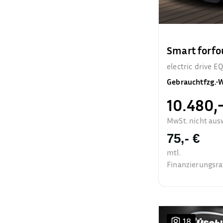
Smart forfo
electric drive 
Panodach
Gebrauchtfzg.
•
W
10.480,-
MwSt. nicht aus
75,- €
mtl.
Finanzierungsra
18