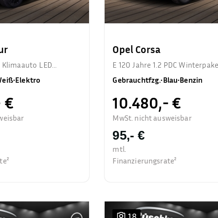
ur
Opel Corsa
EQ Klimaauto LED
E 120 Jahre 1.2 PDC Winterpak
eiß
•
Elektro
Gebrauchtfzg.
•
Blau
•
Benzin
 €
10.480,- €
weisbar
MwSt. nicht ausweisbar
95,- €
mtl.
te²
Finanzierungsrate²
18