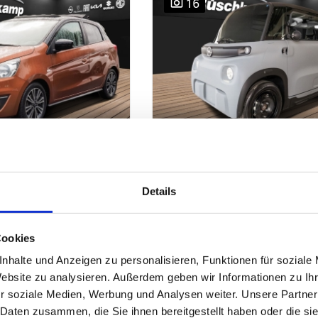
16
Space Star
Opel Rocks-e
Details
+ 1.2 elek.Faltdach SHZ
Edition Voll-LED Panodach
dig.Kombiinstr.
range
•
Benzin
Neufzg.
•
Grau
•
Elektro
Cookies
 €
9.390,- €
nhalte und Anzeigen zu personalisieren, Funktionen für soziale
Website zu analysieren. Außerdem geben wir Informationen zu I
weisbar
7.891,- € (Netto), 19%
r soziale Medien, Werbung und Analysen weiter. Unsere Partner
MwSt.
 Daten zusammen, die Sie ihnen bereitgestellt haben oder die s