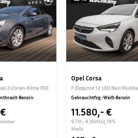
a
Opel Corsa
Navi 2-Zonen-Klima PDC
F Elegance 1.2 LED Navi RückK
nthrazit
•
Benzin
Gebrauchtfzg.
•
Weiß
•
Benzin
 €
11.580,- €
weisbar
9.731,- € (Netto), 19%
MwSt.