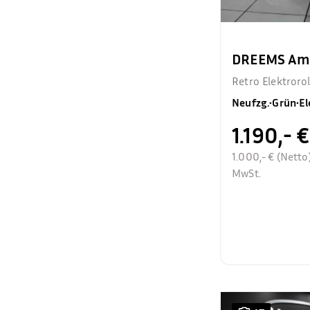
DREEMS Ama
Retro Elektroro
Neufzg.
•
Grün
•
El
1.190,- €
1.000,- € (Netto
MwSt.