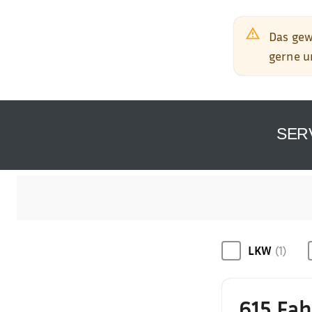
SER
LKW
(1)
615 Fa