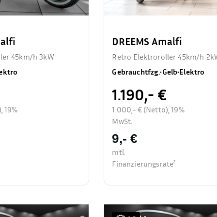
lfi
DREEMS Amalfi
ller 45km/h 3kW
Retro Elektroroller 45km/h 2
ektro
Gebrauchtfzg.
•
Gelb
•
Elektro
1.190,- €
), 19%
1.000,- € (Netto), 19%
MwSt.
9,- €
mtl.
Finanzierungsrate²