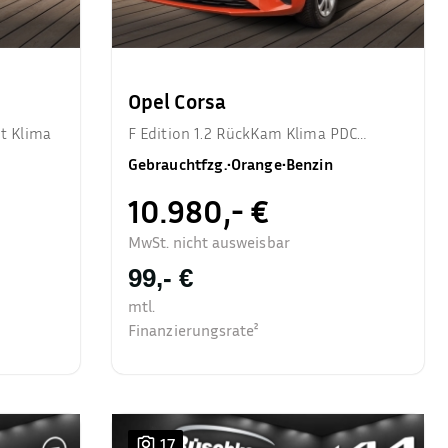
Opel Corsa
et Klima
F Edition 1.2 RückKam Klima PDC
Allwetter
Gebrauchtfzg.
•
Orange
•
Benzin
10.980,- €
MwSt. nicht ausweisbar
99,- €
mtl.
Finanzierungsrate²
17