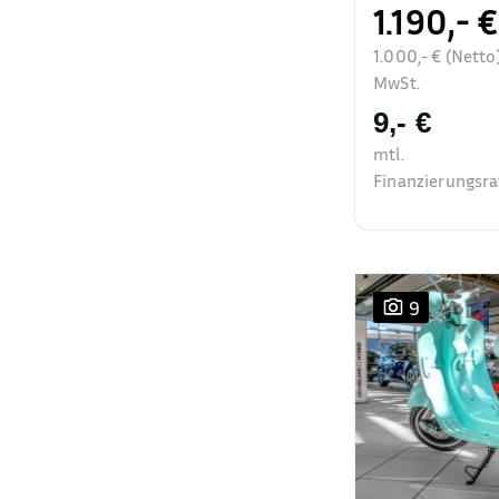
1.190,- €
1.000,- € (Netto
MwSt.
9,- €
mtl.
Finanzierungsra
9