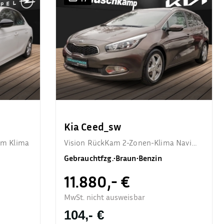
Kia Ceed_sw
am Klima
Vision RückKam 2-Zonen-Klima Navi
SHZ
Gebrauchtfzg.
•
Braun
•
Benzin
11.880,- €
MwSt. nicht ausweisbar
104,- €