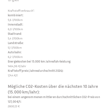
131 g/km
Kraftstoffverbrauch¹
:
kombiniert
:
5,6 l/100km
Innenstadt
:
6,0 l/100km
Stadtrand
:
5,4 l/100km
Landstraße
:
5,1 l/100km
Autobahn
:
6,2 l/100km
Energiekosten bei 15.000 km Jahresfahrleistung
:
1464,96 €/Jahr
Kraftstoffpreis (Jahresdurchschnitt 2024)
:
1,744 €/l
Mögliche CO2-Kosten über die nächsten 10 Jahre
(15.000 km/Jahr):
bei einem angenommenen mittleren durchschnittlichen CO2-Preis von
127,00 €/t
:
2800,13 €