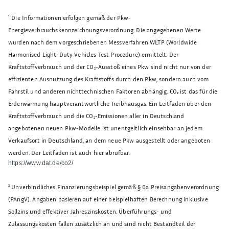
¹
Die Informationen erfolgen gemäß der Pkw-
Energieverbrauchskennzeichnungsverordnung. Die angegebenen Werte
wurden nach dem vorgeschriebenen Messverfahren WLTP (Worldwide
Harmonised Light-Duty Vehicles Test Procedure) ermittelt. Der
Kraftstoffverbrauch und der CO₂-Ausstoß eines Pkw sind nicht nur von der
effizienten Ausnutzung des Kraftstoffs durch den Pkw, sondern auch vom
Fahrstil und anderen nichttechnischen Faktoren abhängig. CO₂ ist das für die
Erderwärmung hauptverantwortliche Treibhausgas. Ein Leitfaden über den
Kraftstoffverbrauch und die CO₂-Emissionen aller in Deutschland
angebotenen neuen Pkw-Modelle ist unentgeltlich einsehbar an jedem
Verkaufsort in Deutschland, an dem neue Pkw ausgestellt oder angeboten
werden. Der Leitfaden ist auch hier abrufbar:
https://www.dat.de/co2/
²
Unverbindliches Finanzierungsbeispiel gemäß § 6a Preisangabenverordnung
(PAngV). Angaben basieren auf einer beispielhaften Berechnung inklusive
Sollzins und effektiver Jahreszinskosten. Überführungs- und
Zulassungskosten fallen zusätzlich an und sind nicht Bestandteil der