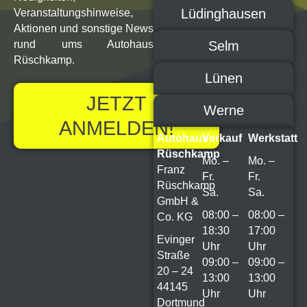
Lüdinghausen
Veranstaltungs­hinweise,
Aktionen und sonstige News
Selm
rund ums Autohaus
Rüschkamp.
Lünen
JETZT
Werne
ANMELDEN!
Autohaus
Verkauf
Werkstatt
Rüschkamp
Mo. –
Mo. –
Franz
Fr.
Fr.
Rüschkamp
Sa.
Sa.
GmbH &
08:00 –
08:00 –
Co. KG
18:30
17:00
Evinger
Uhr
Uhr
Straße
09:00 –
09:00 –
20 – 24
13:00
13:00
44145
Uhr
Uhr
Dortmund