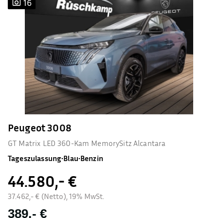
16
Peugeot 3008
GT Matrix LED 360-Kam MemorySitz Alcantara
Tageszulassung
•
Blau
•
Benzin
44.580,- €
37.462,- € (Netto), 19% MwSt.
389,- €