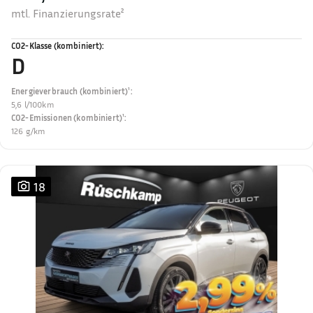
mtl. Finanzierungsrate²
CO2-Klasse (kombiniert)
:
D
Energieverbrauch (kombiniert)¹
:
5,6 l/100km
CO2-Emissionen (kombiniert)¹
:
126 g/km
18