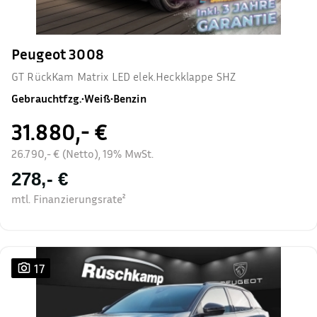
Peugeot 3008
GT RückKam Matrix LED elek.Heckklappe SHZ
Gebrauchtfzg.
•
Weiß
•
Benzin
31.880,- €
26.790,- € (Netto), 19% MwSt.
278,- €
mtl. Finanzierungsrate²
17