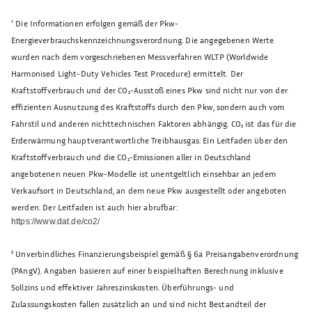
¹
Die Informationen erfolgen gemäß der Pkw-
Energieverbrauchskennzeichnungsverordnung. Die angegebenen Werte
wurden nach dem vorgeschriebenen Messverfahren WLTP (Worldwide
Harmonised Light-Duty Vehicles Test Procedure) ermittelt. Der
Kraftstoffverbrauch und der CO₂-Ausstoß eines Pkw sind nicht nur von der
effizienten Ausnutzung des Kraftstoffs durch den Pkw, sondern auch vom
Fahrstil und anderen nichttechnischen Faktoren abhängig. CO₂ ist das für die
Erderwärmung hauptverantwortliche Treibhausgas. Ein Leitfaden über den
Kraftstoffverbrauch und die CO₂-Emissionen aller in Deutschland
angebotenen neuen Pkw-Modelle ist unentgeltlich einsehbar an jedem
Verkaufsort in Deutschland, an dem neue Pkw ausgestellt oder angeboten
werden. Der Leitfaden ist auch hier abrufbar:
https://www.dat.de/co2/
²
Unverbindliches Finanzierungsbeispiel gemäß § 6a Preisangabenverordnung
(PAngV). Angaben basieren auf einer beispielhaften Berechnung inklusive
Sollzins und effektiver Jahreszinskosten. Überführungs- und
Zulassungskosten fallen zusätzlich an und sind nicht Bestandteil der