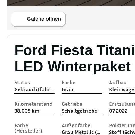
 Galerie öffnen
Ford Fiesta Tita
LED Winterpaket
Status
Farbe
Aufbau
Gebrauchtfahrzeug
Grau
Kleinwage
Kilometerstand
Getriebe
Erstzulas
38.035 km
Schaltgetriebe
07.2022
Farbe
Außenfarbe
Polsterun
(Hersteller)
Grau Metallic (Magnetic-Grau (Metallic))
Stoff (Sch