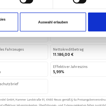
€
ies
Auswahl erlauben
Anzahlung
e
4.794,00 €
des Fahrzeuges
Nettokreditbetrag
€
11.186,00 €
Effektiver Jahreszins
n
5,99%
schutzbrief
Handel GmbH
,
Hammer Landstraße 91, 41460 Neuss
gemäß § 6a Preisangabenverordnu
nd effektiver Jahreszinskosten. Überführungs- und Zulassungskosten fallen zusätzli