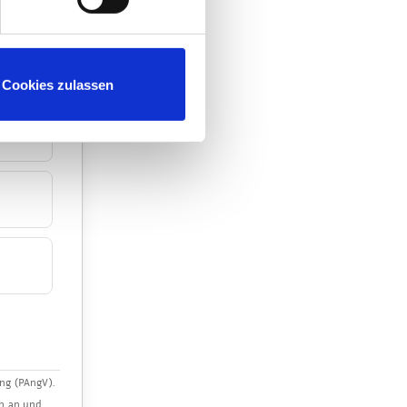
Cookies zulassen
ng (PAngV).
ch an und