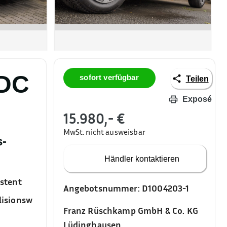
PDC
sofort verfügbar
Teilen
Exposé
15.980,- €
MwSt. nicht ausweisbar
s-
Händler kontaktieren
istent
Angebotsnummer:
D1004203-1
lisionsw
Franz Rüschkamp GmbH & Co. KG
Lüdinghausen