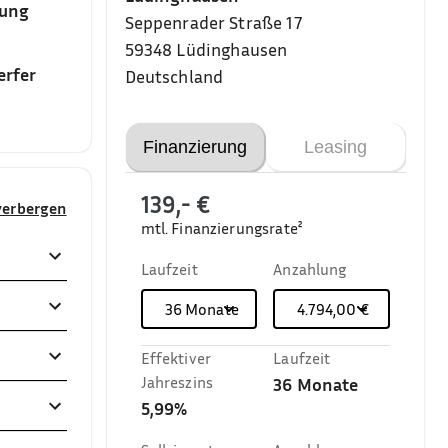
sung
Seppenrader Straße 17
59348
Lüdinghausen
erfer
Deutschland
Finanzierung
Leasing
139,- €
 verbergen
mtl. Finanzierungsrate²
Laufzeit
Anzahlung
36
Monate
4.794,00 €
Effektiver
Laufzeit
Jahreszins
36
Monate
5,99%