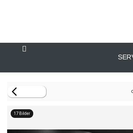
SER
17
Bilder