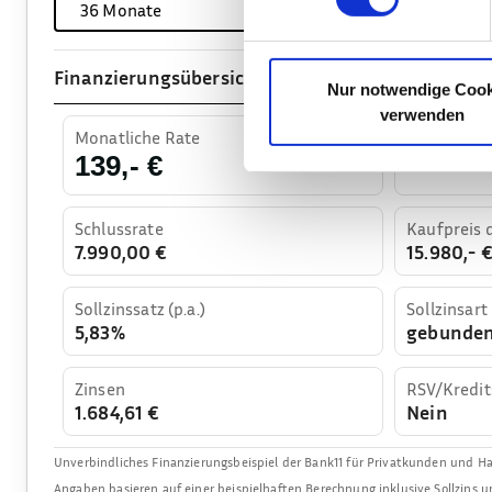
36
Monate
4.794,00 
Finanzierungsübersicht (Details)
Nur notwendige Cook
verwenden
Monatliche Rate
Laufzeit
36 Monat
139,- €
Schlussrate
Kaufpreis 
7.990,00 €
15.980,- 
Sollzinssatz (p.a.)
Sollzinsart
5,83%
gebunde
Zinsen
RSV/Kredit
1.684,61 €
Nein
Unverbindliches Finanzierungsbeispiel der
Bank11 für Privatkunden und 
Angaben basieren auf einer beispielhaften Berechnung inklusive Sollzins u