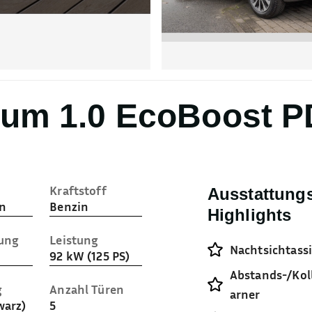
nium 1.0 EcoBoost 
Kraftstoff
Ausstattung
n
Benzin
Highlights
sung
Leistung
Nachtsichtass
92 kW (125 PS)
Abstands-/Kol
g
Anzahl Türen
arner
warz)
5