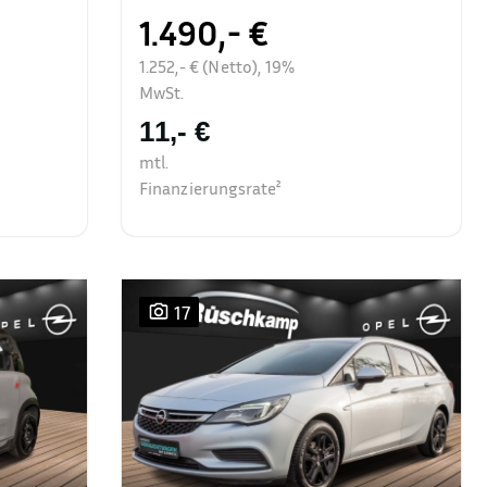
1.490,- €
1.252,- € (Netto), 19%
MwSt.
11,- €
mtl.
Finanzierungsrate²
17