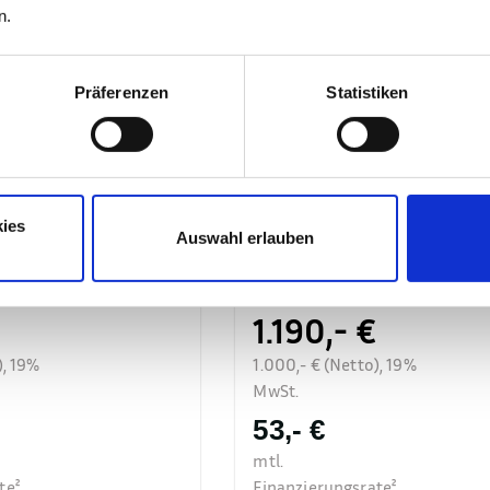
n.
Präferenzen
Statistiken
lfi
DREEMS Amalfi
ies
Auswahl erlauben
ller 45km/h 3kW
Retro Elektroroller 45km/h 3
•
Elektro
Neufzg.
•
Grün
•
Elektro
1.190,- €
), 19%
1.000,- € (Netto), 19%
MwSt.
53,- €
mtl.
te²
Finanzierungsrate²