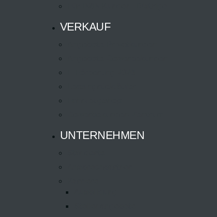
Für B2B-Kunden: Distrigo
VERKAUF
Angebote Privatkunden
Angebote Gewerbekunden
E-Förderung 2026
Leasingrückläufer
Fahrzeugshop
Gewerbekunden-Zentrum
UNTERNEHMEN
Standorte
Ansprechpartner
Karriere
Ausbildung
Stellenangebote