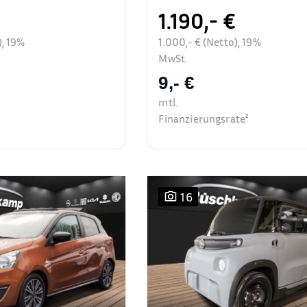
1.190,- €
), 19%
1.000,- € (Netto), 19%
MwSt.
9,- €
mtl.
Finanzierungsrate²
16