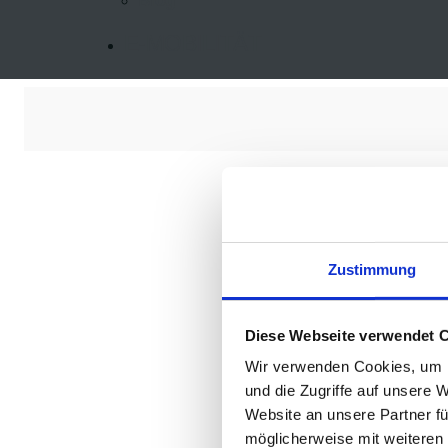
Blog
E-MOBILITÄT
LKW
(1)
620 Fa
Zustimmung
Diese Webseite verwendet 
Wir verwenden Cookies, um I
2
und die Zugriffe auf unsere 
Website an unsere Partner fü
möglicherweise mit weiteren