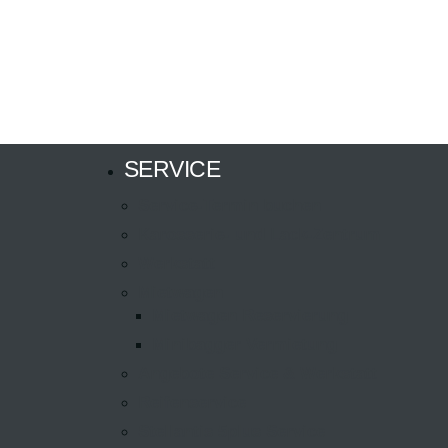
SERVICE
Service-Termin buchen
Karosserie- und Lack-Zentrum
Werkstatt
Mietwagen
Mietwagen Reservierung
Minibagger Vermietung
Angebote Service & Werkstatt
Reifenservice
Stellantis 5plus Service