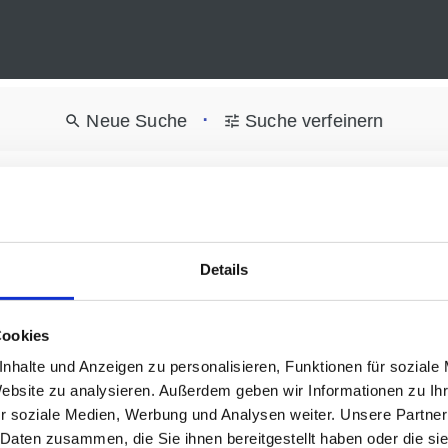
•
Neue Suche
Suche verfeinern
Motorrad
(6)
PKW
(613)
hrzeuge gefunden
Details
Sortieru
Cookies
nhalte und Anzeigen zu personalisieren, Funktionen für soziale
9
Website zu analysieren. Außerdem geben wir Informationen zu I
r soziale Medien, Werbung und Analysen weiter. Unsere Partner
 Daten zusammen, die Sie ihnen bereitgestellt haben oder die s