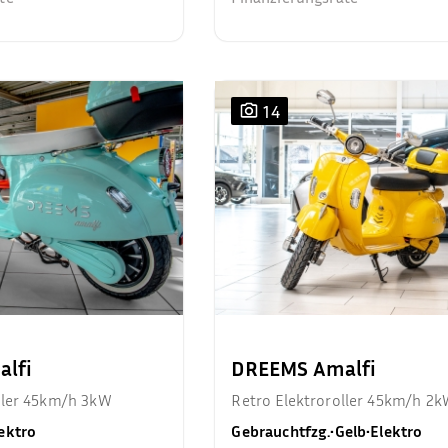
14
lfi
DREEMS Amalfi
ller 45km/h 3kW
Retro Elektroroller 45km/h 2
ektro
Gebrauchtfzg.
•
Gelb
•
Elektro