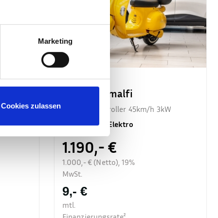
Marketing
DREEMS Amalfi
Cookies zulassen
kW
Retro Elektroroller 45km/h 3kW
Neufzg.
•
Gelb
•
Elektro
1.190,- €
1.000,- € (Netto), 19%
MwSt.
9,- €
mtl.
Finanzierungsrate²