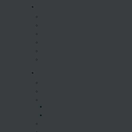
VERKAUF
Angebote Privatkunden
Angebote Gewerbekunden
E-Förderung 2026
Leasingrückläufer
Fahrzeugshop
Gewerbekunden-Zentrum
UNTERNEHMEN
Standorte
Ansprechpartner
Karriere
Ausbildung
Stellenangebote
Historie