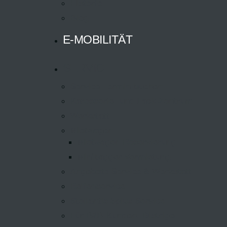
Historie
Blog
E-MOBILITÄT
SERVICE
Service-Termin buchen
Karosserie- und Lack-Zentrum
Werkstatt
Mietwagen
Mietwagen Reservierung
Minibagger Vermietung
Angebote Service & Werkstatt
Reifenservice
Stellantis 5plus Service
Für B2B-Kunden: Distrigo