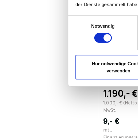
der Dienste gesammelt habe
Einwilligungsauswahl
Notwendig
DREEMS Ama
Nur notwendige Cook
Retro Elektroro
verwenden
Neufzg.
•
Orange
1.190,- €
1.000,- € (Netto
MwSt.
9,- €
mtl.
Finanzierungsra