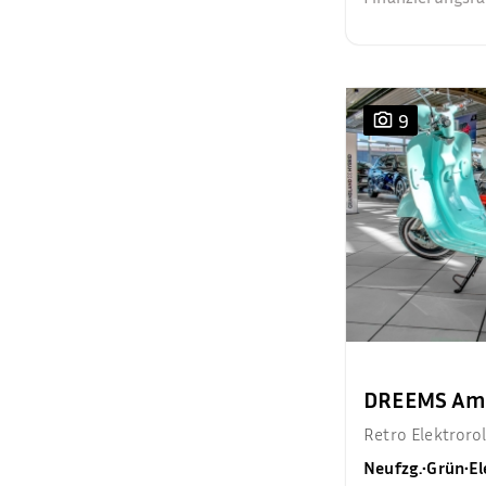
9
DREEMS Ama
Retro Elektroro
Neufzg.
•
Grün
•
El