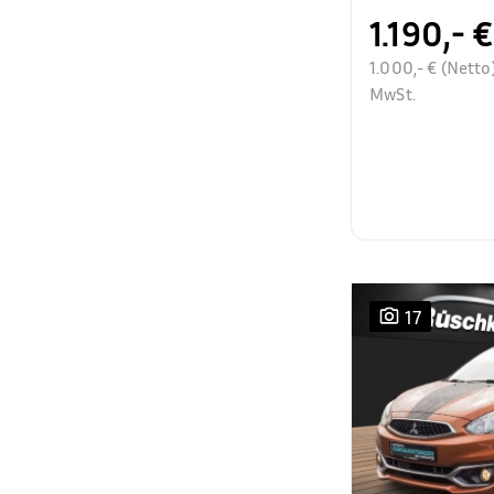
1.190,- €
1.000,- € (Netto
MwSt.
17