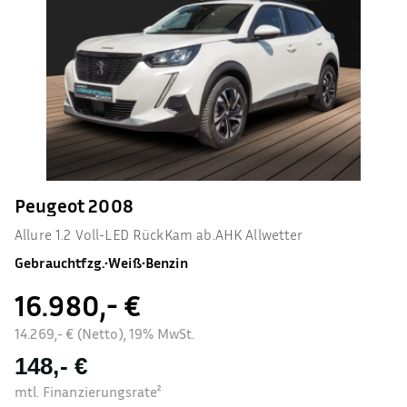
Peugeot 2008
Allure 1.2 Voll-LED RückKam ab.AHK Allwetter
Gebrauchtfzg.
•
Weiß
•
Benzin
16.980,- €
14.269,- € (Netto), 19% MwSt.
148,- €
mtl. Finanzierungsrate²