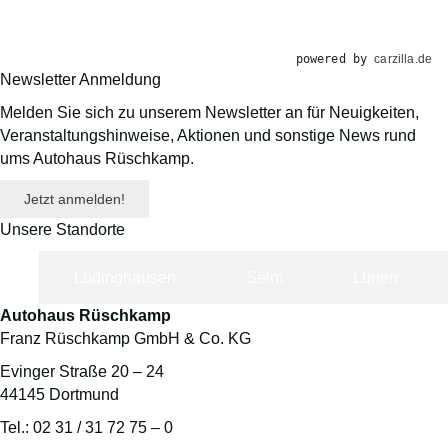
powered by
carzilla.de
Newsletter Anmeldung
Melden Sie sich zu unserem Newsletter an für Neuigkeiten,
Veranstaltungs­hinweise, Aktionen und sonstige News rund
ums Autohaus Rüschkamp.
Jetzt anmelden!
Unsere Standorte
d
Lüdinghausen
Selm
Lünen
Autohaus Rüschkamp
Franz Rüschkamp GmbH & Co. KG
Evinger Straße 20 – 24
44145 Dortmund
Tel.: 02 31 / 31 72 75 – 0