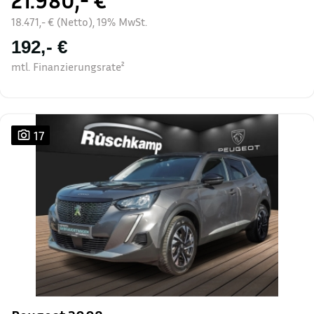
21.980,- €
18.471,- € (Netto), 19% MwSt.
192,- €
mtl. Finanzierungsrate²
17