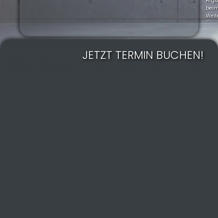
Arg
bei
Weit
JETZT TERMIN BUCHEN!