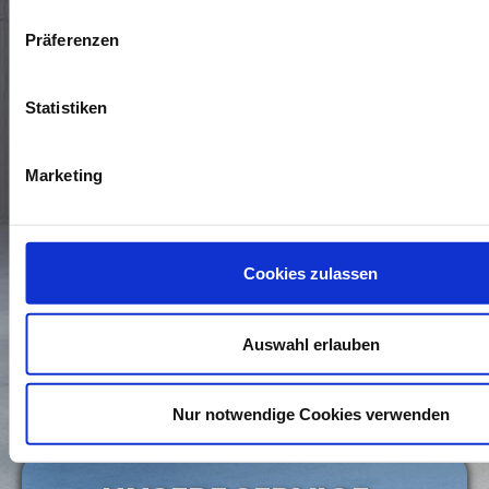
Präferenzen
Statistiken
Marketing
* Die Daten, die mit einem Sternchen versehen sind,
benötigen wir, um Ihre Anfrage zu bearbeiten. Weitere
Cookies zulassen
Angaben machen Sie auf freiwilliger Basis. Zur Bearbeitung
Ihres Anliegens verwenden wir die Kommunikationswege, die
Sie uns in dem Kontaktformular zur Verfügung stellen. Wenn
Sie wissen möchten, wie wir mit Ihren personenbezogenen
Auswahl erlauben
Daten umgehen, können Sie dies in unserer
Daten­schutz­
erklärung
nachlesen.
Nur notwendige Cookies verwenden