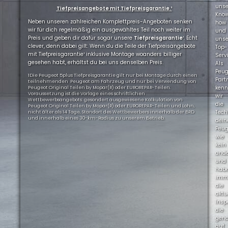
uns
Tiefpreisangebote mit Tiefpreisgarantie.¹
Kno
Neben unseren zahlreichen Komplettpreis-Angeboten senken
how
wir für dich regelmäßig ein ausgewähltes Teil noch weiter im
und
Preis und geben dir dafür sogar unsere
Tiefpreisgarantie
¹. Echt
uns
clever, denn dabei gilt: Wenn du die Teile der Tiefpreisangebote
Top-
mit Tiefpreisgarantie¹ inklusive Montage woanders billiger
Servi
gesehen habt, erhältst du bei uns denselben Preis.
Als
Peug
1Die Peugeot 5plus Tiefpreisgarantie gilt nur bei Montage durch einen
Part
teilnehmenden Peugeot am Fahrzeug und nur bei Verwendung von
ken
Peugeot Original Teilen by Mopar(R) oder EUROREPAR-Teilen.
Voraussetzung ist die Vorlage eines schriftlichen
wir
Wettbewerbsangebots: gesondert ausgewiesene Kalkulation von
die
Peugeot Original Teilen by Mopar(R) oder EUROREPAR-Teilen und Lohn,
Tech
nicht älter als 14 Tage, Standort des Wettbewerbers innerhalb der BRD
und innerhalb eines 30-km-Radius zu unserem Betrieb.
dein
Peug
wie
kein
ande
und
hab
imm
die
aktu
Insp
die
gen
auf