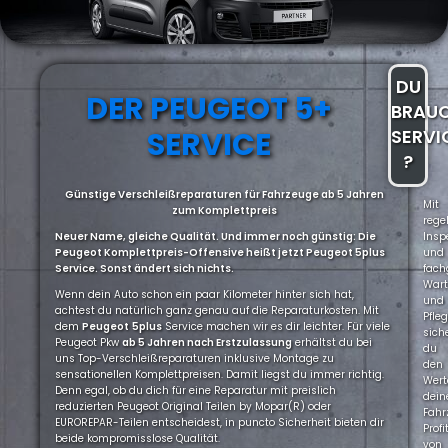
DU
DER PEUGEOT 5+
BRAU
SERVICE
SERVI
?
Günstige Verschleißreparaturen für Fahrzeuge ab 5 Jahren
Mit
zum Komplettpreis
rege
Neuer Name, gleiche Qualität. Und immer noch günstig: Die
Insp
Peugeot Komplettpreis-Offensive heißt jetzt Peugeot 5plus
und
Service. Sonst ändert sich nichts.
fach
War
Wenn dein Auto schon ein paar Kilometer hinter sich hat,
und
achtest du natürlich ganz genau auf die Reparaturkosten. Mit
Pfle
dem
Peugeot
5plus
Service machen wir es dir leichter. Für viele
sich
Peugeot Pkw
ab 5 Jahren nach Erstzulassung
erhältst du bei
du
uns Top-Verschleißreparaturen inklusive Montage zu
den
sensationellen Komplettpreisen. Damit liegst du immer richtig.
Wert
Denn egal, ob du dich für eine Reparatur mit preislich
dein
reduzierten Peugeot Original Teilen by Mopar(R) oder
Fahr
EUROREPAR-Teilen entscheidest, in puncto Sicherheit bieten dir
Profi
beide kompromisslose Qualität.
von