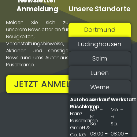
Newsletter
Unsere Standorte
Anmeldung
Melden Sie sich zu
Dortmund
unserem Newsletter an für
Neuigkeiten,
Lüdinghausen
Veranstaltungs­hinweise,
Aktionen und sonstige
Selm
News rund ums Autohaus
Rüschkamp.
Lünen
JETZT ANMELDEN!
Werne
Autohaus
Verkauf
Werkstatt
Rüschkamp
Mo. –
Mo. –
Franz
Fr.
Fr.
Rüschkamp
Sa.
Sa.
GmbH &
08:00 –
08:00 –
Co. KG