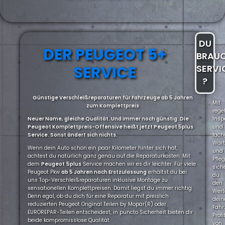
DU
DER PEUGEOT 5+
BRAU
SERVICE
SERVI
?
Günstige Verschleißreparaturen für Fahrzeuge ab 5 Jahren
Mit
zum Komplettpreis
rege
Neuer Name, gleiche Qualität. Und immer noch günstig: Die
Insp
Peugeot Komplettpreis-Offensive heißt jetzt Peugeot 5plus
und
Service. Sonst ändert sich nichts.
fach
War
Wenn dein Auto schon ein paar Kilometer hinter sich hat,
und
achtest du natürlich ganz genau auf die Reparaturkosten. Mit
Pfle
dem
Peugeot
5plus
Service machen wir es dir leichter. Für viele
sich
Peugeot Pkw
ab 5 Jahren nach Erstzulassung
erhältst du bei
du
uns Top-Verschleißreparaturen inklusive Montage zu
den
sensationellen Komplettpreisen. Damit liegst du immer richtig.
Wert
Denn egal, ob du dich für eine Reparatur mit preislich
dein
reduzierten Peugeot Original Teilen by Mopar(R) oder
Fahr
EUROREPAR-Teilen entscheidest, in puncto Sicherheit bieten dir
Profi
beide kompromisslose Qualität.
von