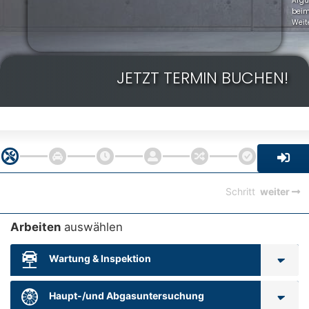
Arg
bei
Weit
JETZT TERMIN BUCHEN!