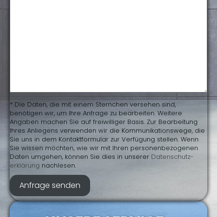
* Die Daten, die mit einem Sternchen versehen sind,
benötigen wir, um Ihre Anfrage zu bearbeiten. Weitere
Angaben machen Sie auf freiwilliger Basis. Zur Bearbeitung
Ihres Anliegens verwenden wir die Kommunikationswege, die
Sie uns in dem Kontaktformular zur Verfügung stellen. Wenn
Sie wissen möchten, wie wir mit Ihren personenbezogenen
Daten umgehen, können Sie dies in unserer
Daten­schutz­
erklärung
nachlesen.