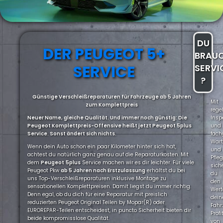
DU
DER PEUGEOT 5+
BRAU
SERVICE
SERVI
?
Günstige Verschleißreparaturen für Fahrzeuge ab 5 Jahren
Mit
zum Komplettpreis
rege
Neuer Name, gleiche Qualität. Und immer noch günstig: Die
Insp
Peugeot Komplettpreis-Offensive heißt jetzt Peugeot 5plus
und
Service. Sonst ändert sich nichts.
fach
War
Wenn dein Auto schon ein paar Kilometer hinter sich hat,
und
achtest du natürlich ganz genau auf die Reparaturkosten. Mit
Pfle
dem
Peugeot
5plus
Service machen wir es dir leichter. Für viele
sich
Peugeot Pkw
ab 5 Jahren nach Erstzulassung
erhältst du bei
du
uns Top-Verschleißreparaturen inklusive Montage zu
den
sensationellen Komplettpreisen. Damit liegst du immer richtig.
Wert
Denn egal, ob du dich für eine Reparatur mit preislich
dein
reduzierten Peugeot Original Teilen by Mopar(R) oder
Fahr
EUROREPAR-Teilen entscheidest, in puncto Sicherheit bieten dir
Profi
beide kompromisslose Qualität.
von