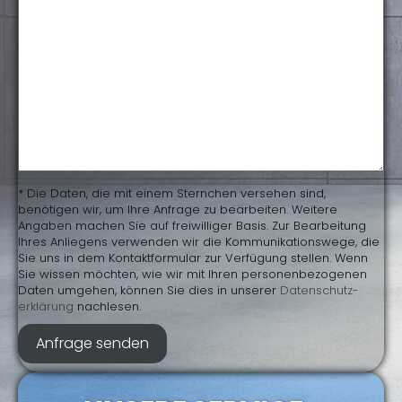
* Die Daten, die mit einem Sternchen versehen sind,
benötigen wir, um Ihre Anfrage zu bearbeiten. Weitere
Angaben machen Sie auf freiwilliger Basis. Zur Bearbeitung
Ihres Anliegens verwenden wir die Kommunikationswege, die
Sie uns in dem Kontaktformular zur Verfügung stellen. Wenn
Sie wissen möchten, wie wir mit Ihren personenbezogenen
Daten umgehen, können Sie dies in unserer
Daten­schutz­
erklärung
nachlesen.