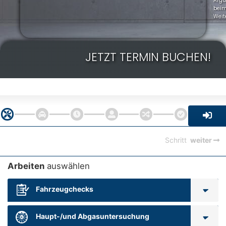
Arg
bei
Weit
JETZT TERMIN BUCHEN!