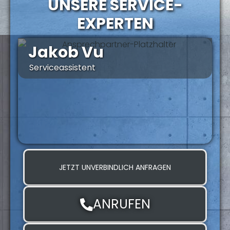
UNSERE SERVICE-
EXPERTEN
Jakob Vu
Serviceassistent
S
JETZT UNVERBINDLICH ANFRAGEN
ANRUFEN