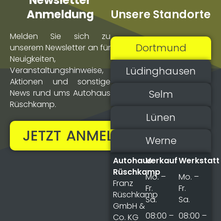
Newsletter
Unsere Standorte
Anmeldung
Melden Sie sich zu
Dortmund
unserem Newsletter an für
Neuigkeiten,
Lüdinghausen
Veranstaltungs­hinweise,
Aktionen und sonstige
Selm
News rund ums Autohaus
Rüschkamp.
Lünen
JETZT ANMELDEN!
Werne
Autohaus
Verkauf
Werkstatt
Rüschkamp
Mo. –
Mo. –
Franz
Fr.
Fr.
Rüschkamp
Sa.
Sa.
GmbH &
08:00 –
08:00 –
Co. KG