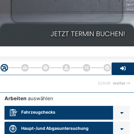
Arg
bei
Weit
JETZT TERMIN BUCHEN!