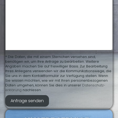
* Die Daten, die mit einem Sternchen versehen sind,
benötigen wir, um Ihre Anfrage zu bearbeiten. Weitere
Angaben machen Sie auf freiwilliger Basis. Zur Bearbeitung
Ihres Anliegens verwenden wir die Kommunikationswege, die
Sie uns in dem Kontaktformular zur Verfügung stellen. Wenn
Sie wissen möchten, wie wir mit Ihren personenbezogenen
Daten umgehen, können Sie dies in unserer
Daten­schutz­
erklärung
nachlesen.