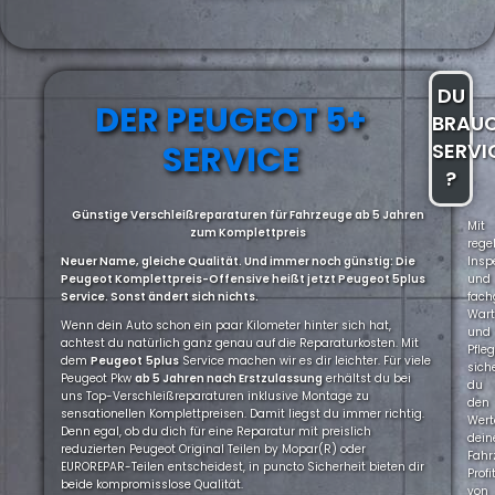
DU
DER PEUGEOT 5+
BRAU
SERVICE
SERVI
?
Günstige Verschleißreparaturen für Fahrzeuge ab 5 Jahren
Mit
zum Komplettpreis
rege
Neuer Name, gleiche Qualität. Und immer noch günstig: Die
Insp
Peugeot Komplettpreis-Offensive heißt jetzt Peugeot 5plus
und
Service. Sonst ändert sich nichts.
fach
War
Wenn dein Auto schon ein paar Kilometer hinter sich hat,
und
achtest du natürlich ganz genau auf die Reparaturkosten. Mit
Pfle
dem
Peugeot
5plus
Service machen wir es dir leichter. Für viele
sich
Peugeot Pkw
ab 5 Jahren nach Erstzulassung
erhältst du bei
du
uns Top-Verschleißreparaturen inklusive Montage zu
den
sensationellen Komplettpreisen. Damit liegst du immer richtig.
Wert
Denn egal, ob du dich für eine Reparatur mit preislich
dein
reduzierten Peugeot Original Teilen by Mopar(R) oder
Fahr
EUROREPAR-Teilen entscheidest, in puncto Sicherheit bieten dir
Profi
beide kompromisslose Qualität.
von