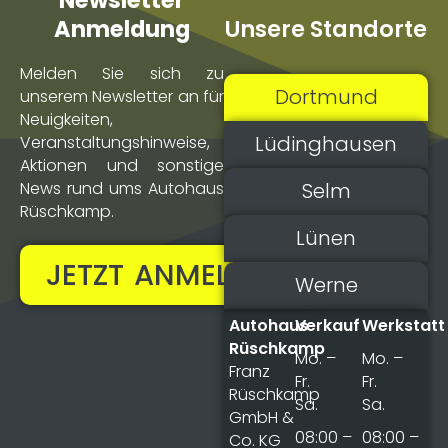
Newsletter
Unsere Standorte
Anmeldung
Melden Sie sich zu
Dortmund
unserem Newsletter an für
Neuigkeiten,
Lüdinghausen
Veranstaltungs­hinweise,
Aktionen und sonstige
Selm
News rund ums Autohaus
Rüschkamp.
Lünen
JETZT ANMELDEN!
Werne
Autohaus
Verkauf
Werkstatt
Rüschkamp
Mo. –
Mo. –
Franz
Fr.
Fr.
Rüschkamp
Sa.
Sa.
GmbH &
08:00 –
08:00 –
Co. KG