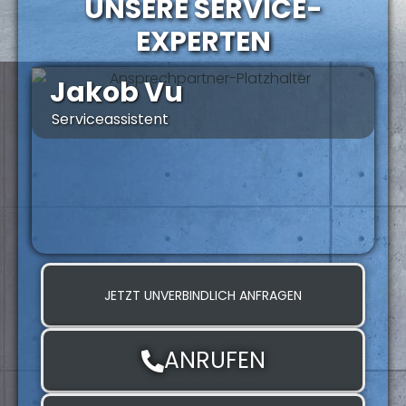
UNSERE SERVICE-
EXPERTEN
Jakob Vu
Serviceassistent
S
JETZT UNVERBINDLICH ANFRAGEN
ANRUFEN