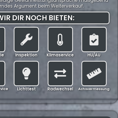
r etwaige Gewährleistungsansprüche maßgebend
gerndes Argument beim Weiterverkauf.
IR DIR NOCH BIETEN:
ie
Inspektion
Klimaservice
HU/AU
vice
Lichttest
Radwechsel
Achsvermessung