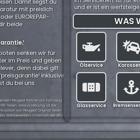
im Serviceheft ist fü
isen. Damit liegst du
und er ist ein wertstei
aratur mit preislich
) oder EUROREPAR-
WAS W
dir beide
arantie.¹
oten senken wir für
ter im Preis und geben
Ölservice
Karosser
clever, denn dabei gilt:
preisgarantie¹ inklusive
st du bei uns
ehmenden Peugeot Partner am Fahrzeug
Glasservice
Bremsenser
AR-Teilen. Voraussetzung ist die
ulation von Peugeot Original Teilen
t des Wettbewerbers innerhalb der BRD