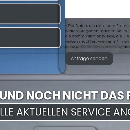
* Die Daten, die mit einem Sternc
Weitere Angaben machen Sie auf fr
die Kommunikationswege, die Sie 
wissen möchten, wie wir mit Ihr
unserer
Daten­schutz­erklärung
nac
 UND NOCH NICHT DAS 
 ALLE AKTUELLEN SERVICE A