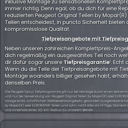
inklusive Montage zu sensationellen Komplettpre
immer richtig. Denn egal, ob du dich für eine Rep
reduzierten Peugeot Original Teilen by Mopar(R
Teilen entscheidest, in puncto Sicherheit bieten 
kompromisslose Qualität.
Tiefpreisangebote mit Tiefpreisg
Neben unseren zahlreichen Komplettpreis-Angeb
dich regelmäßig ein ausgewähltes Teil noch wei
dir dafür sogar unsere
Tiefpreisgarantie
¹. Echt 
Wenn du die Teile der Tiefpreisangebote mit Tief
Montage woanders billiger gesehen habt, erhält
denselben Preis.
1Die Peugeot 5plus Tiefpreisgarantie gilt nur bei Montage durch einen teiln
und nur bei Verwendung von Peugeot Original Teilen by Mopar(R) oder EUROREP
Vorlage eines schriftlichen Wettbewerbsangebots: gesondert ausgewiesene Kalk
by Mopar(R) oder EUROREPAR-Teilen und Lohn, nicht älter als 14 Tage, Standor
und innerhalb eines 30-km-Radius zu unserem Betrieb.