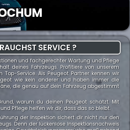
 BOCHUM
RAUCHST SERVICE ?
ktionen und fachgerechter Wartung und Pflege
halt deines Fahrzeugs. Profitiere von unserem
Top-Service. Als Peugeot Partner kennen wir
ugeot wie kein anderer und haben immer die
spläne, die genau auf dein Fahrzeug abgestimmt
n Grund, warum du deinen Peugeot schätzt. Mit
und Pflege helfen wir dir, dass das so bleibt.
hrung der Inspektion sichert dir nicht nur den
zeugs. Denn der lückenlose Inspektionsnachweis