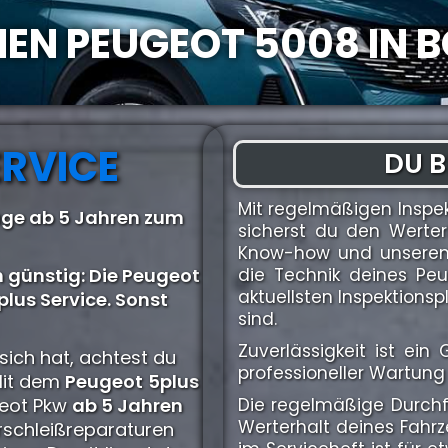
INEN PEUGEOT 5008 IN
ERVICE
DU B
Mit regelmäßigen Inspe
uge ab 5 Jahren zum
sicherst du den Werter
Know-how und unserem 
 günstig: Die Peugeot
die Technik deines Pe
aktuellsten Inspektion
lus Service. Sonst
sind.
Zuverlässigkeit ist ei
sich hat, achtest du
professioneller Wartung 
Mit dem
Peugeot
5plus
ugeot Pkw
ab 5 Jahren
Die regelmäßige Durchfü
Werterhalt deines Fahr
rschleißreparaturen