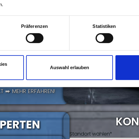
n.
Präferenzen
Statistiken
ies
IT..?
Auswahl erlauben
008 GIBT ES AUF DER
T ➡️ MEHR ERFAHREN!
KON
XPERTEN
Standort wählen*