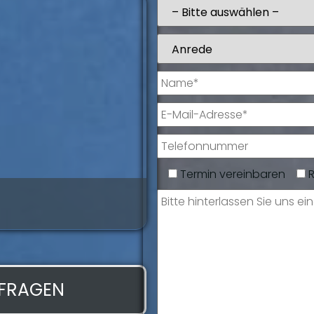
Termin vereinbaren
Giorgio De Lu
Serviceassistentin
NFRAGEN