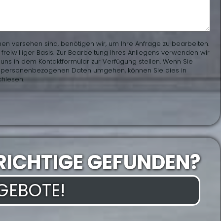
hen versehen sind, benötigen wir, um Ihre Anfrage zu bearbeiten.
eiwilliger Basis. Zur Bearbeitung Ihres Anliegens verwenden wir
uns in dem Kontaktformular zur Verfügung stellen. Wenn Sie
en personenbezogenen Daten umgehen, können Sie dies in
hlesen.
RICHTIGE GEFUNDEN?
NGEBOTE!