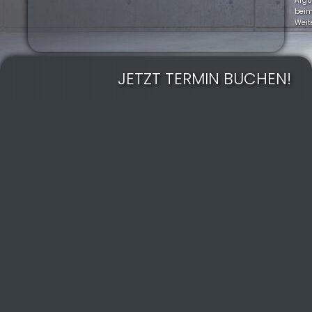
Arg
bei
Weit
JETZT TERMIN BUCHEN!