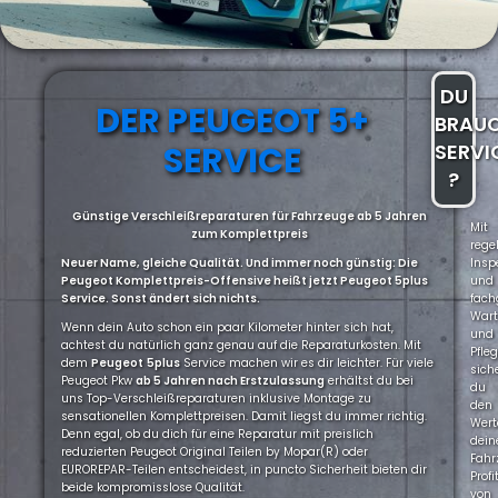
DU
DER PEUGEOT 5+
BRAU
SERVICE
SERVI
?
Günstige Verschleißreparaturen für Fahrzeuge ab 5 Jahren
Mit
zum Komplettpreis
rege
Neuer Name, gleiche Qualität. Und immer noch günstig: Die
Insp
Peugeot Komplettpreis-Offensive heißt jetzt Peugeot 5plus
und
Service. Sonst ändert sich nichts.
fach
War
Wenn dein Auto schon ein paar Kilometer hinter sich hat,
und
achtest du natürlich ganz genau auf die Reparaturkosten. Mit
Pfle
dem
Peugeot
5plus
Service machen wir es dir leichter. Für viele
sich
Peugeot Pkw
ab 5 Jahren nach Erstzulassung
erhältst du bei
du
uns Top-Verschleißreparaturen inklusive Montage zu
den
sensationellen Komplettpreisen. Damit liegst du immer richtig.
Wert
Denn egal, ob du dich für eine Reparatur mit preislich
dein
reduzierten Peugeot Original Teilen by Mopar(R) oder
Fahr
EUROREPAR-Teilen entscheidest, in puncto Sicherheit bieten dir
Profi
beide kompromisslose Qualität.
von