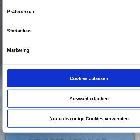
Präferenzen
Statistiken
Marketing
* Die Daten, die mit einem Sternchen versehen sind,
benötigen wir, um Ihre Anfrage zu bearbeiten. Weitere
Cookies zulassen
Angaben machen Sie auf freiwilliger Basis. Zur Bearbeitung
Ihres Anliegens verwenden wir die Kommunikationswege, die
Sie uns in dem Kontaktformular zur Verfügung stellen. Wenn
Sie wissen möchten, wie wir mit Ihren personenbezogenen
Auswahl erlauben
Daten umgehen, können Sie dies in unserer
Daten­schutz­
erklärung
nachlesen.
Nur notwendige Cookies verwenden