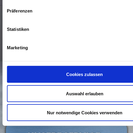
Präferenzen
Statistiken
Marketing
* Die Daten, die mit einem Sternchen versehen sind,
benötigen wir, um Ihre Anfrage zu bearbeiten. Weitere
Cookies zulassen
Angaben machen Sie auf freiwilliger Basis. Zur Bearbeitung
Ihres Anliegens verwenden wir die Kommunikationswege, die
Sie uns in dem Kontaktformular zur Verfügung stellen. Wenn
Sie wissen möchten, wie wir mit Ihren personenbezogenen
Auswahl erlauben
Daten umgehen, können Sie dies in unserer
Daten­schutz­
erklärung
nachlesen.
Nur notwendige Cookies verwenden