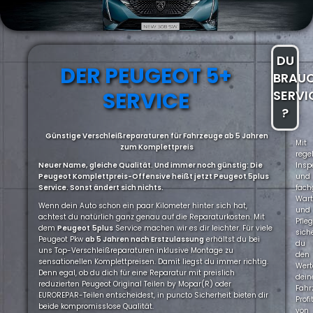
DU
DER PEUGEOT 5+
BRAU
SERVICE
SERVI
?
Günstige Verschleißreparaturen für Fahrzeuge ab 5 Jahren
Mit
zum Komplettpreis
rege
Neuer Name, gleiche Qualität. Und immer noch günstig: Die
Insp
Peugeot Komplettpreis-Offensive heißt jetzt Peugeot 5plus
und
Service. Sonst ändert sich nichts.
fach
War
Wenn dein Auto schon ein paar Kilometer hinter sich hat,
und
achtest du natürlich ganz genau auf die Reparaturkosten. Mit
Pfle
dem
Peugeot
5plus
Service machen wir es dir leichter. Für viele
sich
Peugeot Pkw
ab 5 Jahren nach Erstzulassung
erhältst du bei
du
uns Top-Verschleißreparaturen inklusive Montage zu
den
sensationellen Komplettpreisen. Damit liegst du immer richtig.
Wert
Denn egal, ob du dich für eine Reparatur mit preislich
dein
reduzierten Peugeot Original Teilen by Mopar(R) oder
Fahr
EUROREPAR-Teilen entscheidest, in puncto Sicherheit bieten dir
Profi
beide kompromisslose Qualität.
von