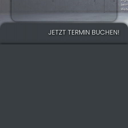
Arg
bei
Weit
JETZT TERMIN BUCHEN!