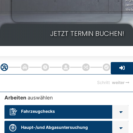
Arg
bei
Weit
JETZT TERMIN BUCHEN!