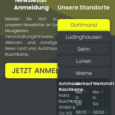
Newsletter
Unsere Standorte
Anmeldung
Melden Sie sich zu
Dortmund
unserem Newsletter an für
Neuigkeiten,
Lüdinghausen
Veranstaltungs­hinweise,
Aktionen und sonstige
Selm
News rund ums Autohaus
Rüschkamp.
Lünen
JETZT ANMELDEN!
Werne
Autohaus
Verkauf
Werkstatt
Rüschkamp
Mo. –
Mo. –
Franz
Fr.
Fr.
Rüschkamp
Sa.
Sa.
GmbH &
08:00 –
08:00 –
Co. KG