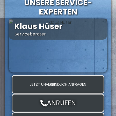
UNSERE SERVICE-
EXPERTEN
Klaus Hüser
Serviceberater
Z
JETZT UNVERBINDLICH ANFRAGEN
ANRUFEN