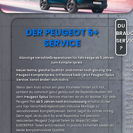
DU
DER PEUGEOT 5+
BRAU
SERVICE
SERVI
?
Günstige Verschleißreparaturen für Fahrzeuge ab 5 Jahren
Mit
zum Komplettpreis
rege
Neuer Name, gleiche Qualität. Und immer noch günstig: Die
Insp
Peugeot Komplettpreis-Offensive heißt jetzt Peugeot 5plus
und
Service. Sonst ändert sich nichts.
fach
War
Wenn dein Auto schon ein paar Kilometer hinter sich hat,
und
achtest du natürlich ganz genau auf die Reparaturkosten. Mit
Pfle
dem
Peugeot
5plus
Service machen wir es dir leichter. Für viele
sich
Peugeot Pkw
ab 5 Jahren nach Erstzulassung
erhältst du bei
du
uns Top-Verschleißreparaturen inklusive Montage zu
den
sensationellen Komplettpreisen. Damit liegst du immer richtig.
Wert
Denn egal, ob du dich für eine Reparatur mit preislich
dein
reduzierten Peugeot Original Teilen by Mopar(R) oder
Fahr
EUROREPAR-Teilen entscheidest, in puncto Sicherheit bieten dir
Profi
beide kompromisslose Qualität.
von