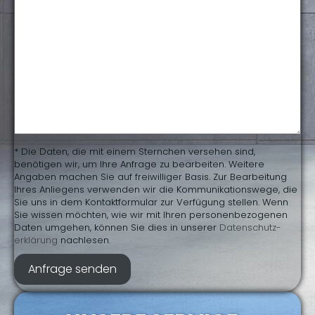
* Die Daten, die mit einem Sternchen versehen sind,
benötigen wir, um Ihre Anfrage zu bearbeiten. Weitere
Angaben machen Sie auf freiwilliger Basis. Zur Bearbeitung
Ihres Anliegens verwenden wir die Kommunikationswege, die
Sie uns in dem Kontaktformular zur Verfügung stellen. Wenn
Sie wissen möchten, wie wir mit Ihren personenbezogenen
Daten umgehen, können Sie dies in unserer
Daten­schutz­
erklärung
nachlesen.