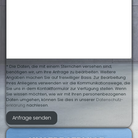
* Die Daten, die mit einem Sternchen versehen sind,
benötigen wir, um Ihre Anfrage zu bearbeiten. Weitere
Angaben machen Sie auf freiwilliger Basis. Zur Bearbeitung
Ihres Anliegens verwenden wir die Kommunikationswege, die
Sie uns in dem Kontaktformular zur Verfügung stellen. Wenn
Sie wissen möchten, wie wir mit Ihren personenbezogenen
Daten umgehen, können Sie dies in unserer
Daten­schutz­
erklärung
nachlesen.