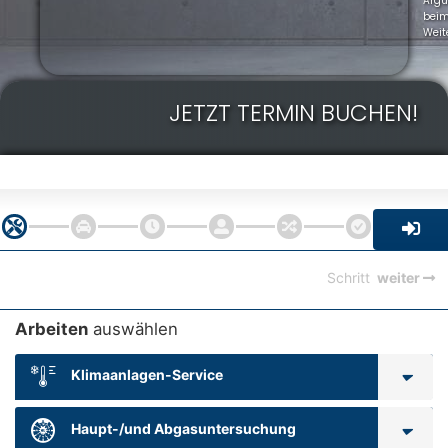
Arg
bei
Weit
JETZT TERMIN BUCHEN!