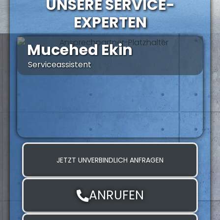
UNSERE SERVICE-
EXPERTEN
Mucehed Ekin
Serviceassistent
S
JETZT UNVERBINDLICH ANFRAGEN
ANRUFEN