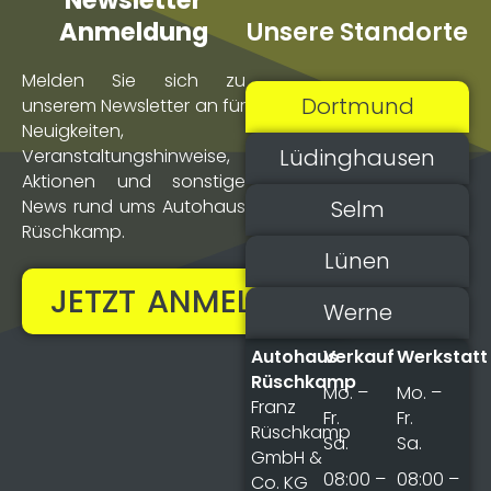
Newsletter
Unsere Standorte
Anmeldung
Melden Sie sich zu
Dortmund
unserem Newsletter an für
Neuigkeiten,
Lüdinghausen
Veranstaltungs­hinweise,
Aktionen und sonstige
Selm
News rund ums Autohaus
Rüschkamp.
Lünen
JETZT ANMELDEN!
Werne
Autohaus
Verkauf
Werkstatt
Rüschkamp
Mo. –
Mo. –
Franz
Fr.
Fr.
Rüschkamp
Sa.
Sa.
GmbH &
08:00 –
08:00 –
Co. KG