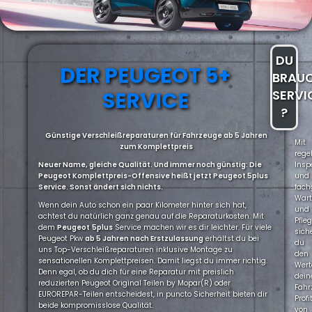
DU
DER PEUGEOT 5+
BRAU
SERVICE
SERVI
?
Günstige Verschleißreparaturen für Fahrzeuge ab 5 Jahren
Mit
zum Komplettpreis
rege
Neuer Name, gleiche Qualität. Und immer noch günstig: Die
Insp
Peugeot Komplettpreis-Offensive heißt jetzt Peugeot 5plus
und
Service. Sonst ändert sich nichts.
fach
War
Wenn dein Auto schon ein paar Kilometer hinter sich hat,
und
achtest du natürlich ganz genau auf die Reparaturkosten. Mit
Pfle
dem
Peugeot
5plus
Service machen wir es dir leichter. Für viele
sich
Peugeot Pkw
ab 5 Jahren nach Erstzulassung
erhältst du bei
du
uns Top-Verschleißreparaturen inklusive Montage zu
den
sensationellen Komplettpreisen. Damit liegst du immer richtig.
Wert
Denn egal, ob du dich für eine Reparatur mit preislich
dein
reduzierten Peugeot Original Teilen by Mopar(R) oder
Fahr
EUROREPAR-Teilen entscheidest, in puncto Sicherheit bieten dir
Profi
beide kompromisslose Qualität.
von