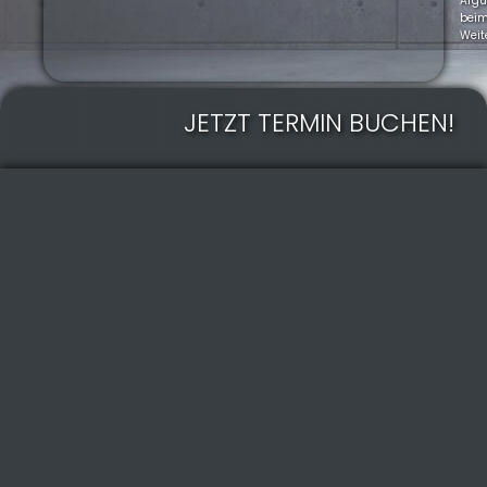
Arg
bei
Weit
JETZT TERMIN BUCHEN!