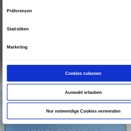
Präferenzen
Statistiken
Marketing
* Die Daten, die mit einem Sternchen versehen sind,
benötigen wir, um Ihre Anfrage zu bearbeiten. Weitere
Cookies zulassen
Angaben machen Sie auf freiwilliger Basis. Zur Bearbeitung
Ihres Anliegens verwenden wir die Kommunikationswege, die
Sie uns in dem Kontaktformular zur Verfügung stellen. Wenn
Sie wissen möchten, wie wir mit Ihren personenbezogenen
Auswahl erlauben
Daten umgehen, können Sie dies in unserer
Daten­schutz­
erklärung
nachlesen.
Nur notwendige Cookies verwenden