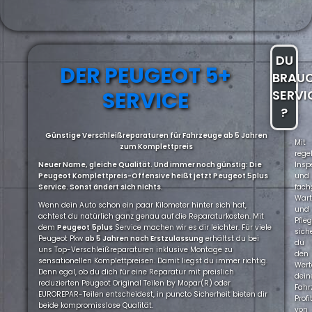
DU
DER PEUGEOT 5+
BRAU
SERVICE
SERVI
?
Günstige Verschleißreparaturen für Fahrzeuge ab 5 Jahren
Mit
zum Komplettpreis
rege
Neuer Name, gleiche Qualität. Und immer noch günstig: Die
Insp
Peugeot Komplettpreis-Offensive heißt jetzt Peugeot 5plus
und
Service. Sonst ändert sich nichts.
fach
War
Wenn dein Auto schon ein paar Kilometer hinter sich hat,
und
achtest du natürlich ganz genau auf die Reparaturkosten. Mit
Pfle
dem
Peugeot
5plus
Service machen wir es dir leichter. Für viele
sich
Peugeot Pkw
ab 5 Jahren nach Erstzulassung
erhältst du bei
du
uns Top-Verschleißreparaturen inklusive Montage zu
den
sensationellen Komplettpreisen. Damit liegst du immer richtig.
Wert
Denn egal, ob du dich für eine Reparatur mit preislich
dein
reduzierten Peugeot Original Teilen by Mopar(R) oder
Fahr
EUROREPAR-Teilen entscheidest, in puncto Sicherheit bieten dir
Profi
beide kompromisslose Qualität.
von