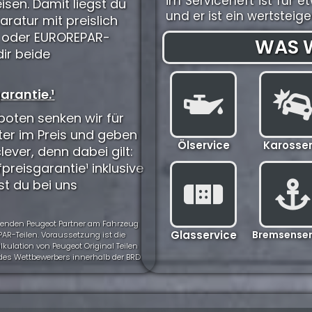
im Serviceheft ist fü
isen. Damit liegst du
und er ist ein wertstei
aratur mit preislich
) oder EUROREPAR-
WAS W
dir beide
arantie.¹
oten senken wir für
ter im Preis und geben
Ölservice
Karosser
clever, denn dabei gilt:
preisgarantie¹ inklusive
st du bei uns
ehmenden Peugeot Partner am Fahrzeug
Glasservice
Bremsenser
AR-Teilen. Voraussetzung ist die
ulation von Peugeot Original Teilen
t des Wettbewerbers innerhalb der BRD