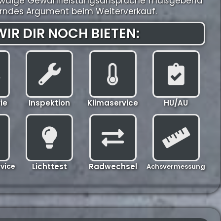
r etwaige Gewährleistungsansprüche maßgebend
gerndes Argument beim Weiterverkauf.
IR DIR NOCH BIETEN:
ie
Inspektion
Klimaservice
HU/AU
vice
Lichttest
Radwechsel
Achsvermessung