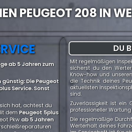
NEN PEUGEOT 208 IN W
ERVICE
DU B
Mit regelmäßigen Inspe
uge ab 5 Jahren zum
sicherst du den Werter
Know-how und unserem 
 günstig: Die Peugeot
die Technik deines Pe
aktuellsten Inspektion
lus Service. Sonst
sind.
Zuverlässigkeit ist ei
sich hat, achtest du
professioneller Wartung 
Mit dem
Peugeot
5plus
ugeot Pkw
ab 5 Jahren
Die regelmäßige Durchfü
Werterhalt deines Fahr
rschleißreparaturen