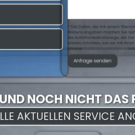
* Die Daten, die mit einem Sternc
Weitere Angaben machen Sie auf fr
die Kommunikationswege, die Sie 
wissen möchten, wie wir mit Ihr
unserer
Daten­schutz­erklärung
nac
 UND NOCH NICHT DAS 
 ALLE AKTUELLEN SERVICE A