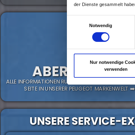
der Dienste gesammelt habe
Einwilligungsauswahl
Notwendig
Nur notwendige Cook
ABER WAS IST M
verwenden
ALLE INFORMATIONEN RUND UM DEN PEUGEOT 208 
SEITE IN UNSERER PEUGEOT MARKENWELT ➡
UNSERE SERVICE-E