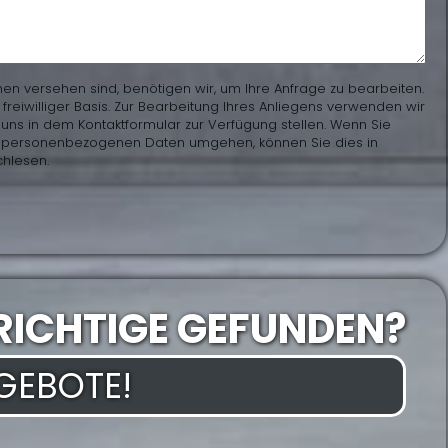
hen versehen sind, benötigen wir, um Ihre Anfrage zu bearbeiten.
eiwilliger Basis. Zur Bearbeitung Ihres Anliegens verwenden wir
uns in dem Kontaktformular zur Verfügung stellen. Wenn Sie
en personenbezogenen Daten umgehen, können Sie dies in
hlesen.
RICHTIGE GEFUNDEN?
NGEBOTE!