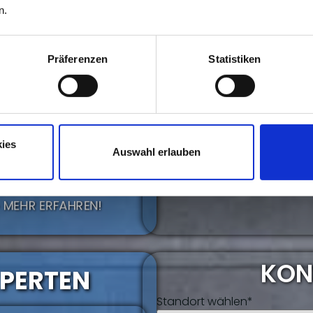
n.
Präferenzen
Statistiken
ies
IT..?
Auswahl erlauben
GIBT ES AUF DER MODELL
️ MEHR ERFAHREN!
KON
XPERTEN
Standort wählen*