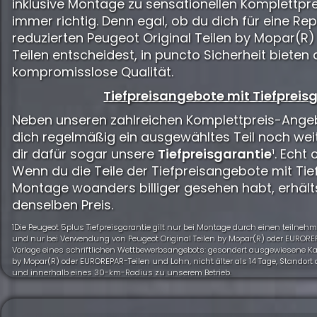
inklusive Montage zu sensationellen Komplettpre
immer richtig. Denn egal, ob du dich für eine Rep
reduzierten Peugeot Original Teilen by Mopar(R
Teilen entscheidest, in puncto Sicherheit bieten 
kompromisslose Qualität.
Tiefpreisangebote mit Tiefpreisg
Neben unseren zahlreichen Komplettpreis-Angeb
dich regelmäßig ein ausgewähltes Teil noch wei
dir dafür sogar unsere
Tiefpreisgarantie
¹. Echt 
Wenn du die Teile der Tiefpreisangebote mit Tief
Montage woanders billiger gesehen habt, erhält
denselben Preis.
1Die Peugeot 5plus Tiefpreisgarantie gilt nur bei Montage durch einen teiln
und nur bei Verwendung von Peugeot Original Teilen by Mopar(R) oder EUROREP
Vorlage eines schriftlichen Wettbewerbsangebots: gesondert ausgewiesene Kalk
by Mopar(R) oder EUROREPAR-Teilen und Lohn, nicht älter als 14 Tage, Standor
und innerhalb eines 30-km-Radius zu unserem Betrieb.