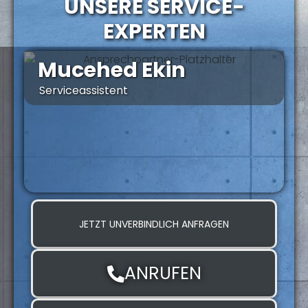
UNSERE SERVICE-
EXPERTEN
Mucehed Ekin
Serviceassistent
S
JETZT UNVERBINDLICH ANFRAGEN
ANRUFEN