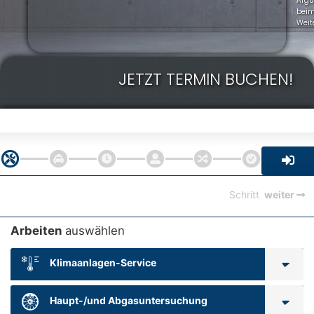
Arg
bei
Weit
JETZT TERMIN BUCHEN!