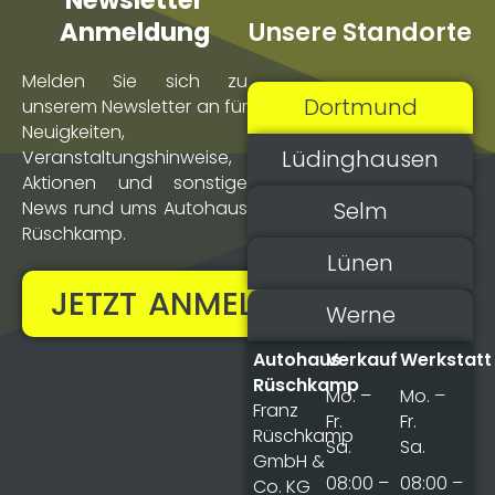
Newsletter
Unsere Standorte
Anmeldung
Melden Sie sich zu
Dortmund
unserem Newsletter an für
Neuigkeiten,
Lüdinghausen
Veranstaltungs­hinweise,
Aktionen und sonstige
Selm
News rund ums Autohaus
Rüschkamp.
Lünen
JETZT ANMELDEN!
Werne
Autohaus
Verkauf
Werkstatt
Rüschkamp
Mo. –
Mo. –
Franz
Fr.
Fr.
Rüschkamp
Sa.
Sa.
GmbH &
08:00 –
08:00 –
Co. KG