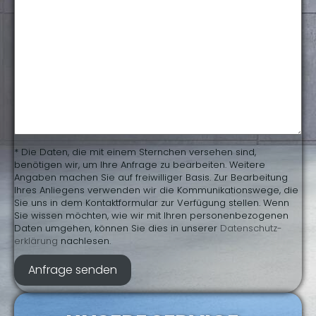
* Die Daten, die mit einem Sternchen versehen sind,
benötigen wir, um Ihre Anfrage zu bearbeiten. Weitere
Angaben machen Sie auf freiwilliger Basis. Zur Bearbeitung
Ihres Anliegens verwenden wir die Kommunikationswege, die
Sie uns in dem Kontaktformular zur Verfügung stellen. Wenn
Sie wissen möchten, wie wir mit Ihren personenbezogenen
Daten umgehen, können Sie dies in unserer
Daten­schutz­
erklärung
nachlesen.