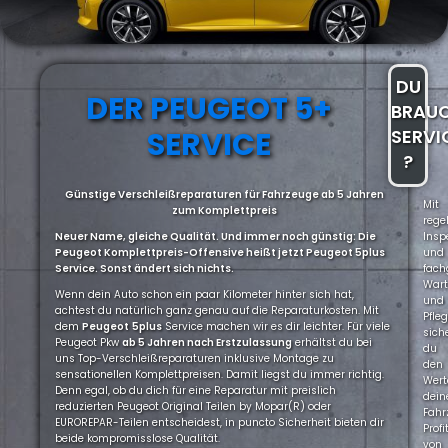
DU
DER PEUGEOT 5+
BRAU
SERVICE
SERVI
?
Günstige Verschleißreparaturen für Fahrzeuge ab 5 Jahren
Mit
zum Komplettpreis
rege
Neuer Name, gleiche Qualität. Und immer noch günstig: Die
Insp
Peugeot Komplettpreis-Offensive heißt jetzt Peugeot 5plus
und
Service. Sonst ändert sich nichts.
fach
War
Wenn dein Auto schon ein paar Kilometer hinter sich hat,
und
achtest du natürlich ganz genau auf die Reparaturkosten. Mit
Pfle
dem
Peugeot
5plus
Service machen wir es dir leichter. Für viele
sich
Peugeot Pkw
ab 5 Jahren nach Erstzulassung
erhältst du bei
du
uns Top-Verschleißreparaturen inklusive Montage zu
den
sensationellen Komplettpreisen. Damit liegst du immer richtig.
Wert
Denn egal, ob du dich für eine Reparatur mit preislich
dein
reduzierten Peugeot Original Teilen by Mopar(R) oder
Fahr
EUROREPAR-Teilen entscheidest, in puncto Sicherheit bieten dir
Profi
beide kompromisslose Qualität.
von