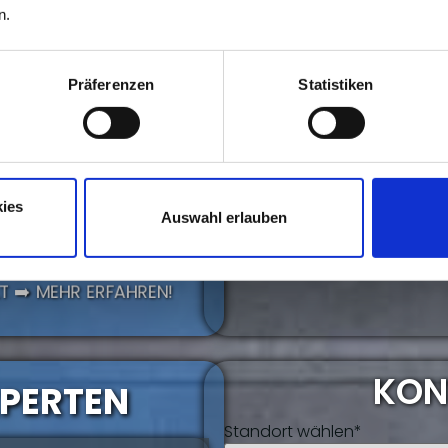
n.
Präferenzen
Statistiken
ies
IT..?
Auswahl erlauben
008 GIBT ES AUF DER
T ➡️ MEHR ERFAHREN!
KON
XPERTEN
Standort wählen*