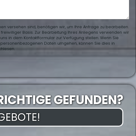
hen versehen sind, benötigen wir, um Ihre Anfrage zu bearbeiten.
eiwilliger Basis. Zur Bearbeitung Ihres Anliegens verwenden wir
uns in dem Kontaktformular zur Verfügung stellen. Wenn Sie
en personenbezogenen Daten umgehen, können Sie dies in
hlesen.
RICHTIGE GEFUNDEN?
NGEBOTE!