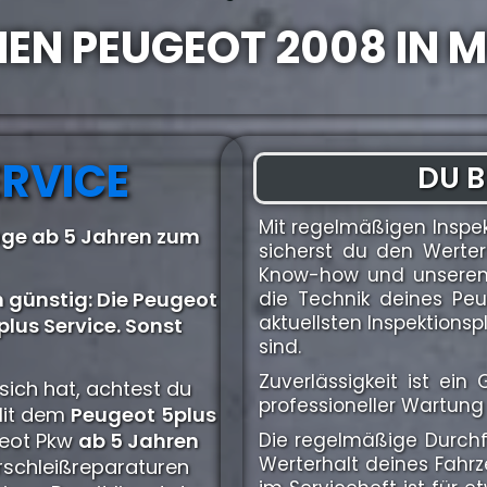
NEN PEUGEOT 2008 IN 
ERVICE
DU B
Mit regelmäßigen Inspe
uge ab 5 Jahren zum
sicherst du den Werter
Know-how und unserem 
 günstig: Die Peugeot
die Technik deines Pe
aktuellsten Inspektion
lus Service. Sonst
sind.
Zuverlässigkeit ist ei
sich hat, achtest du
professioneller Wartung 
Mit dem
Peugeot
5plus
ugeot Pkw
ab 5 Jahren
Die regelmäßige Durchfü
Werterhalt deines Fahr
rschleißreparaturen