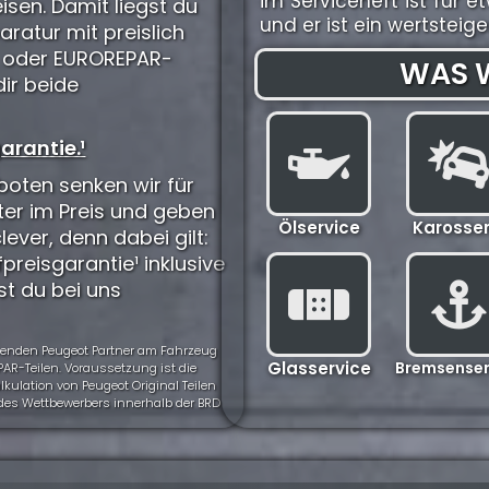
im Serviceheft ist fü
isen. Damit liegst du
und er ist ein wertstei
aratur mit preislich
) oder EUROREPAR-
WAS W
dir beide
arantie.¹
oten senken wir für
ter im Preis und geben
Ölservice
Karosser
clever, denn dabei gilt:
preisgarantie¹ inklusive
st du bei uns
ehmenden Peugeot Partner am Fahrzeug
Glasservice
Bremsenser
AR-Teilen. Voraussetzung ist die
ulation von Peugeot Original Teilen
t des Wettbewerbers innerhalb der BRD