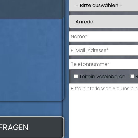
Ulrich Witte
Zertifizierter Serviceberate
Termin vereinbaren
NFRAGEN