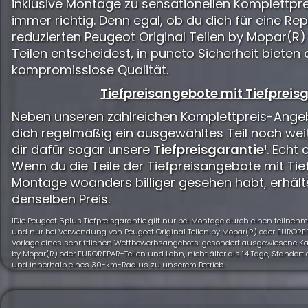
inklusive Montage zu sensationellen Komplettpre
immer richtig. Denn egal, ob du dich für eine Rep
reduzierten Peugeot Original Teilen by Mopar(R
Teilen entscheidest, in puncto Sicherheit bieten 
kompromisslose Qualität.
Tiefpreisangebote mit Tiefpreisg
Neben unseren zahlreichen Komplettpreis-Angeb
dich regelmäßig ein ausgewähltes Teil noch wei
dir dafür sogar unsere
Tiefpreisgarantie
¹. Echt 
Wenn du die Teile der Tiefpreisangebote mit Tief
Montage woanders billiger gesehen habt, erhält
denselben Preis.
1Die Peugeot 5plus Tiefpreisgarantie gilt nur bei Montage durch einen teiln
und nur bei Verwendung von Peugeot Original Teilen by Mopar(R) oder EUROREP
Vorlage eines schriftlichen Wettbewerbsangebots: gesondert ausgewiesene Kalk
by Mopar(R) oder EUROREPAR-Teilen und Lohn, nicht älter als 14 Tage, Standor
und innerhalb eines 30-km-Radius zu unserem Betrieb.