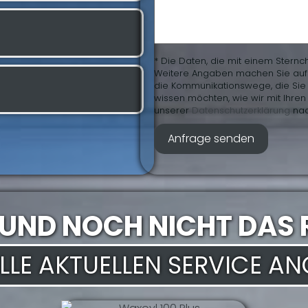
* Die Daten, die mit einem Sternc
Weitere Angaben machen Sie auf fr
die Kommunikationswege, die Sie 
wissen möchten, wie wir mit Ihr
unserer
Daten­schutz­erklärung
nac
 UND NOCH NICHT DAS 
 ALLE AKTUELLEN SERVICE A