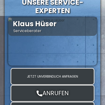
UNSERE SERVICE-
EXPERTEN
Klaus Hüser
Serviceberater
Z
JETZT UNVERBINDLICH ANFRAGEN
ANRUFEN