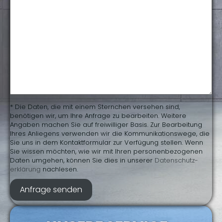
* Die Daten, die mit einem Sternchen versehen sind,
benötigen wir, um Ihre Anfrage zu bearbeiten. Weitere
Angaben machen Sie auf freiwilliger Basis. Zur Bearbeitung
Ihres Anliegens verwenden wir die Kommunikationswege, die
Sie uns in dem Kontaktformular zur Verfügung stellen. Wenn
Sie wissen möchten, wie wir mit Ihren personenbezogenen
Daten umgehen, können Sie dies in unserer
Daten­schutz­
erklärung
nachlesen.