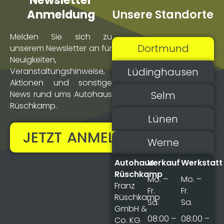
Newsletter
Unsere Standorte
Anmeldung
Melden Sie sich zu
Dortmund
unserem Newsletter an für
Neuigkeiten,
Lüdinghausen
Veranstaltungs­hinweise,
Aktionen und sonstige
Selm
News rund ums Autohaus
Rüschkamp.
Lünen
JETZT ANMELDEN!
Werne
Autohaus
Verkauf
Werkstatt
Rüschkamp
Mo. –
Mo. –
Franz
Fr.
Fr.
Rüschkamp
Sa.
Sa.
GmbH &
08:00 –
08:00 –
Co. KG