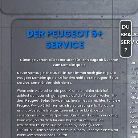
DU
DER PEUGEOT 5+
BRAU
SERVICE
SERVI
?
Günstige Verschleißreparaturen für Fahrzeuge ab 5 Jahren
Mit
zum Komplettpreis
rege
Neuer Name, gleiche Qualität. Und immer noch günstig: Die
Insp
Peugeot Komplettpreis-Offensive heißt jetzt Peugeot 5plus
und
Service. Sonst ändert sich nichts.
fach
War
Wenn dein Auto schon ein paar Kilometer hinter sich hat,
und
achtest du natürlich ganz genau auf die Reparaturkosten. Mit
Pfle
dem
Peugeot
5plus
Service machen wir es dir leichter. Für viele
sich
Peugeot Pkw
ab 5 Jahren nach Erstzulassung
erhältst du bei
du
uns Top-Verschleißreparaturen inklusive Montage zu
den
sensationellen Komplettpreisen. Damit liegst du immer richtig.
Wert
Denn egal, ob du dich für eine Reparatur mit preislich
dein
reduzierten Peugeot Original Teilen by Mopar(R) oder
Fahr
EUROREPAR-Teilen entscheidest, in puncto Sicherheit bieten dir
Profi
beide kompromisslose Qualität.
von