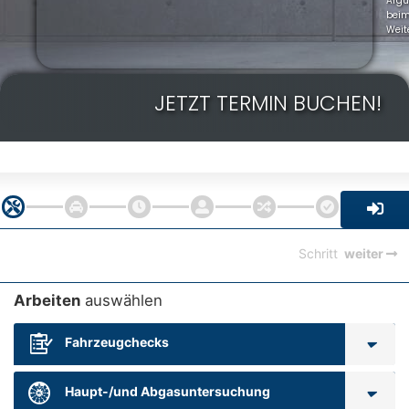
Arg
bei
Weit
JETZT TERMIN BUCHEN!