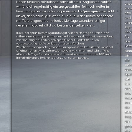
Neben unseren zahlreichen Komplettpreis-Angeboten senken
uns
wir für dich regelmäßig ein ausgewähltes Teil noch weiter im
Kno
Preis und geben dir dafür sogar unsere
Tiefpreisgarantie
¹. Echt
how
clever, denn dabei gilt: Wenn du die Teile der Tiefpreisangebote
und
mit Tiefpreisgarantie¹ inklusive Montage woanders billiger
uns
gesehen habt, erhältst du bei uns denselben Preis.
Top-
Servi
1Die Opel 5plus Tiefpreisgarantie gilt nur bei Montage durch einen
Als
teilnehmenden Opel Partner am Fahrzeug und nur bei Verwendung
von Opel Original Teilen by Mopar(R) oder EUROREPAR-Teilen.
Opel
Voraussetzung ist die Vorlage eines schriftlichen
Part
Wettbewerbsangebots: gesondert ausgewiesene Kalkulation von Opel
ken
Original Teilen by Mopar(R) oder EUROREPAR-Teilen und Lohn, nicht
älter als 14 Tage, Standort des Wettbewerbers innerhalb der BRD und
wir
innerhalb eines 30-km-Radius zu unserem Betrieb.
die
Tech
dein
Opel
wie
kein
ande
und
hab
imm
die
aktu
Insp
die
gen
auf