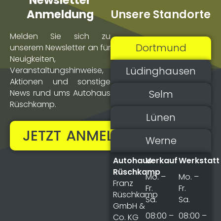
Newsletter
Unsere Standorte
Anmeldung
Melden Sie sich zu
Dortmund
unserem Newsletter an für
Neuigkeiten,
Lüdinghausen
Veranstaltungs­hinweise,
Aktionen und sonstige
Selm
News rund ums Autohaus
Rüschkamp.
Lünen
JETZT ANMELDEN!
Werne
Autohaus
Verkauf
Werkstatt
Rüschkamp
Mo. –
Mo. –
Franz
Fr.
Fr.
Rüschkamp
Sa.
Sa.
GmbH &
08:00 –
08:00 –
Co. KG