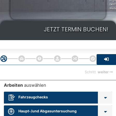
Arg
bei
Weit
JETZT TERMIN BUCHEN!