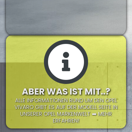
ABER WAS IST MIT..?
ALLE INFORMATIONEN RUND UM DEN OPEL
VIVARO GIBT ES AUF DER MODELL SEITE IN
UNSERER OPEL MARKENWELT ➡️ MEHR
ERFAHREN!