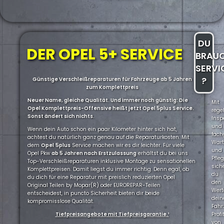
DU
DER OPEL 5+ SERVICE
BRAU
SERVI
?
Günstige Verschleißreparaturen für Fahrzeuge ab 5 Jahren
zum Komplettpreis
Neuer Name, gleiche Qualität. Und immer noch günstig: Die
Mit
Opel Komplettpreis-Offensive heißt jetzt Opel 5plus Service.
rege
Sonst ändert sich nichts.
Insp
und
Wenn dein Auto schon ein paar Kilometer hinter sich hat,
fach
achtest du natürlich ganz genau auf die Reparaturkosten. Mit
War
dem
Opel
5plus
Service machen wir es dir leichter. Für viele
und
Opel Pkw
ab 5 Jahren nach Erstzulassung
erhältst du bei uns
Pfle
Top-Verschleißreparaturen inklusive Montage zu sensationellen
sich
Komplettpreisen. Damit liegst du immer richtig. Denn egal, ob
du
du dich für eine Reparatur mit preislich reduzierten Opel
den
Original Teilen by Mopar(R) oder EUROREPAR-Teilen
Wert
entscheidest, in puncto Sicherheit bieten dir beide
dein
kompromisslose Qualität.
Fahr
Tiefpreisangebote mit Tiefpreisgarantie.¹
Profi
von