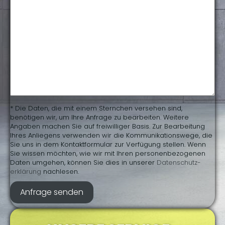
* Die Daten, die mit einem Sternchen versehen sind,
benötigen wir, um Ihre Anfrage zu bearbeiten. Weitere
Angaben machen Sie auf freiwilliger Basis. Zur Bearbeitung
Ihres Anliegens verwenden wir die Kommunikationswege, die
Sie uns in dem Kontaktformular zur Verfügung stellen. Wenn
Sie wissen möchten, wie wir mit Ihren personenbezogenen
Daten umgehen, können Sie dies in unserer
Daten­schutz­
erklärung
nachlesen.