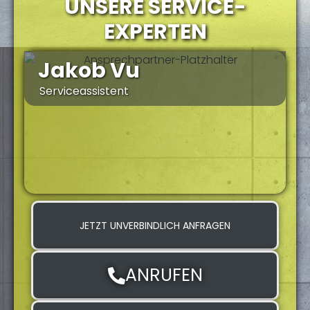
UNSERE SERVICE-
EXPERTEN
Jakob Vu
Serviceassistent
S
JETZT UNVERBINDLICH ANFRAGEN
ANRUFEN