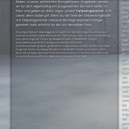
Neben unseren zahlreichen Komplettpreis-Angeboten senken
uns
wir für dich regelmäßig ein ausgewähltes Teil noch weiter im
Kno
Preis und geben dir dafür sogar unsere
Tiefpreisgarantie
¹. Echt
how
clever, denn dabei gilt: Wenn du die Teile der Tiefpreisangebote
und
mit Tiefpreisgarantie¹ inklusive Montage woanders billiger
uns
gesehen habt, erhältst du bei uns denselben Preis.
Top-
Servi
1Die Opel 5plus Tiefpreisgarantie gilt nur bei Montage durch einen
Als
teilnehmenden Opel Partner am Fahrzeug und nur bei Verwendung
von Opel Original Teilen by Mopar(R) oder EUROREPAR-Teilen.
Opel
Voraussetzung ist die Vorlage eines schriftlichen
Part
Wettbewerbsangebots: gesondert ausgewiesene Kalkulation von Opel
ken
Original Teilen by Mopar(R) oder EUROREPAR-Teilen und Lohn, nicht
älter als 14 Tage, Standort des Wettbewerbers innerhalb der BRD und
wir
innerhalb eines 30-km-Radius zu unserem Betrieb.
die
Tech
dein
Opel
wie
kein
ande
und
hab
imm
die
aktu
Insp
die
gen
auf