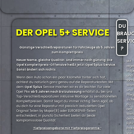
DU
DER OPEL 5+ SERVICE
BRAU
SERVI
?
Günstige Verschleißreparaturen für Fahrzeuge ab 5 Jahren
zum Komplettpreis
Neuer Name, gleiche Qualität. Und immer noch günstig: Die
Mit
Opel Komplettpreis-Offensive heißt jetzt Opel 5plus Service.
rege
Sonst ändert sich nichts.
Insp
und
Wenn dein Auto schon ein paar Kilometer hinter sich hat,
fach
achtest du natürlich ganz genau auf die Reparaturkosten. Mit
War
dem
Opel
5plus
Service machen wir es dir leichter. Für viele
und
Opel Pkw
ab 5 Jahren nach Erstzulassung
erhältst du bei uns
Pfle
Top-Verschleißreparaturen inklusive Montage zu sensationellen
sich
Komplettpreisen. Damit liegst du immer richtig. Denn egal, ob
du
du dich für eine Reparatur mit preislich reduzierten Opel
den
Original Teilen by Mopar(R) oder EUROREPAR-Teilen
Wert
entscheidest, in puncto Sicherheit bieten dir beide
dein
kompromisslose Qualität.
Fahr
Tiefpreisangebote mit Tiefpreisgarantie.¹
Profi
von