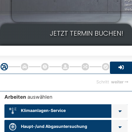
Arg
bei
Weit
JETZT TERMIN BUCHEN!