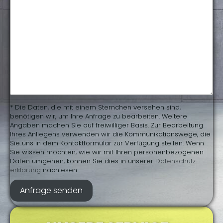
* Die Daten, die mit einem Sternchen versehen sind,
benötigen wir, um Ihre Anfrage zu bearbeiten. Weitere
Angaben machen Sie auf freiwilliger Basis. Zur Bearbeitung
Ihres Anliegens verwenden wir die Kommunikationswege, die
Sie uns in dem Kontaktformular zur Verfügung stellen. Wenn
Sie wissen möchten, wie wir mit Ihren personenbezogenen
Daten umgehen, können Sie dies in unserer
Daten­schutz­
erklärung
nachlesen.