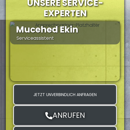
UNSERE SERVICE-
EXPERTEN
Mucehed Ekin
Serviceassistent
S
JETZT UNVERBINDLICH ANFRAGEN
ANRUFEN