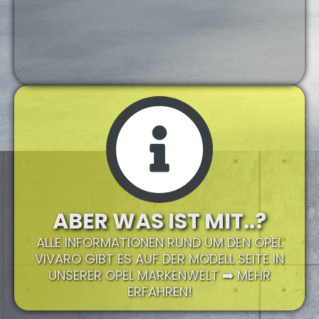
ABER WAS IST MIT..?
ALLE INFORMATIONEN RUND UM DEN OPEL
VIVARO GIBT ES AUF DER MODELL SEITE IN
UNSERER OPEL MARKENWELT ➡️ MEHR
ERFAHREN!