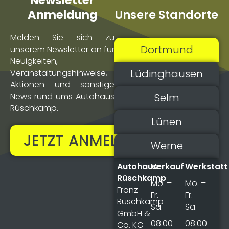
Newsletter
Unsere Standorte
Anmeldung
Melden Sie sich zu
Dortmund
unserem Newsletter an für
Neuigkeiten,
Lüdinghausen
Veranstaltungs­hinweise,
Aktionen und sonstige
Selm
News rund ums Autohaus
Rüschkamp.
Lünen
JETZT ANMELDEN!
Werne
Autohaus
Verkauf
Werkstatt
Rüschkamp
Mo. –
Mo. –
Franz
Fr.
Fr.
Rüschkamp
Sa.
Sa.
GmbH &
08:00 –
08:00 –
Co. KG