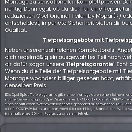
Montage zu sensationellen Komplettpreisen. Dam
richtig. Denn egal, ob du dich für eine Reparatur 
reduzierten Opel Original Teilen by Mopar(R) o
entscheidest, in puncto Sicherheit bieten dir b
Qualität.
Tiefpreisangebote mit Tiefpreisg
Neben unseren zahlreichen Komplettpreis-Angeb
dich regelmäßig ein ausgewähltes Teil noch wei
dir dafür sogar unsere
Tiefpreisgarantie
¹. Echt 
Wenn du die Teile der Tiefpreisangebote mit Tief
Montage woanders billiger gesehen habt, erhält
denselben Preis.
1Die Opel 5plus Tiefpreisgarantie gilt nur bei Montage durch einen teilnehme
nur bei Verwendung von Opel Original Teilen by Mopar(R) oder EUROREPAR-Teile
eines schriftlichen Wettbewerbsangebots: gesondert ausgewiesene Kalkulation
oder EUROREPAR-Teilen und Lohn, nicht älter als 14 Tage, Standort des Wettbe
innerhalb eines 30-km-Radius zu unserem Betrieb.