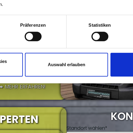
n.
Präferenzen
Statistiken
ies
IT..?
Auswahl erlauben
NO GIBT ES AUF DER
➡️ MEHR ERFAHREN!
KON
XPERTEN
Standort wählen*