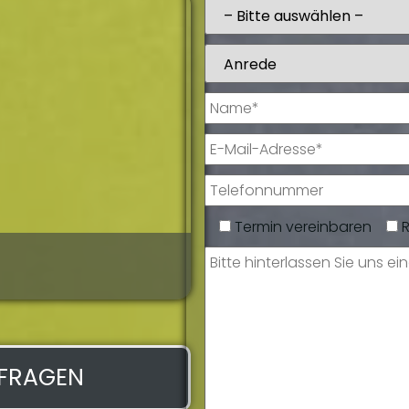
Termin vereinbaren
Ulrich Witte
Zertifizierter Serviceberate
NFRAGEN