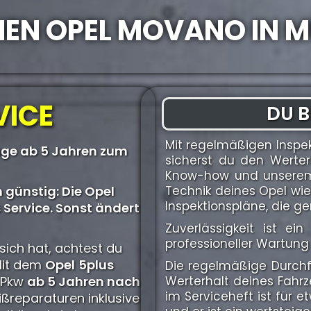
INEN OPEL MOVANO IN 
VICE
DU B
Mit regelmäßigen Inspe
uge ab 5 Jahren zum
sicherst du den Werter
Know-how und unserem 
 günstig: Die Opel
Technik deines Opel wi
Inspektionspläne, die g
 Service. Sonst ändert
Zuverlässigkeit ist e
professioneller Wartung 
sich hat, achtest du
Mit dem
Opel
5plus
Die regelmäßige Durchfü
l Pkw
ab 5 Jahren nach
Werterhalt deines Fahr
im Serviceheft ist fü
ißreparaturen inklusive