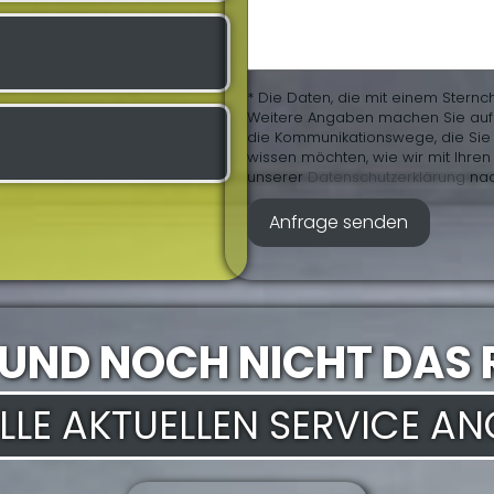
* Die Daten, die mit einem Sternc
Weitere Angaben machen Sie auf fr
die Kommunikationswege, die Sie 
wissen möchten, wie wir mit Ihr
unserer
Daten­schutz­erklärung
nac
 UND NOCH NICHT DAS 
 ALLE AKTUELLEN SERVICE A