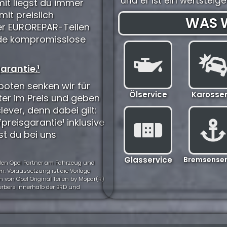
und er ist ein wertstei
it liegst du immer
mit preislich
WAS W
der EUROREPAR-Teilen
eide kompromisslose
arantie.¹
oten senken wir für
Ölservice
Karosser
ter im Preis und geben
clever, denn dabei gilt:
preisgarantie¹ inklusive
st du bei uns
Glasservice
Bremsenser
nden Opel Partner am Fahrzeug und
n. Voraussetzung ist die Vorlage
 von Opel Original Teilen by Mopar(R)
werbers innerhalb der BRD und