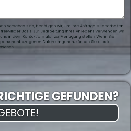
hen versehen sind, benötigen wir, um Ihre Anfrage zu bearbeiten.
eiwilliger Basis. Zur Bearbeitung Ihres Anliegens verwenden wir
uns in dem Kontaktformular zur Verfügung stellen. Wenn Sie
en personenbezogenen Daten umgehen, können Sie dies in
hlesen.
RICHTIGE GEFUNDEN?
NGEBOTE!