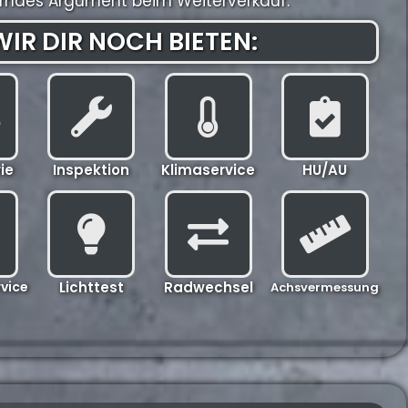
gerndes Argument beim Weiterverkauf.
IR DIR NOCH BIETEN:
ie
Inspektion
Klimaservice
HU/AU
vice
Lichttest
Radwechsel
Achsvermessung