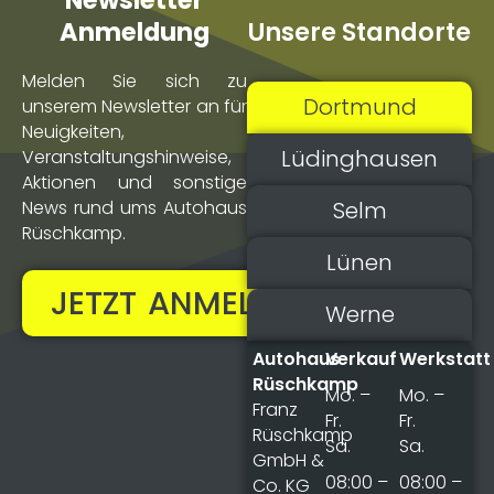
Newsletter
Unsere Standorte
Anmeldung
Melden Sie sich zu
Dortmund
unserem Newsletter an für
Neuigkeiten,
Lüdinghausen
Veranstaltungs­hinweise,
Aktionen und sonstige
Selm
News rund ums Autohaus
Rüschkamp.
Lünen
JETZT ANMELDEN!
Werne
Autohaus
Verkauf
Werkstatt
Rüschkamp
Mo. –
Mo. –
Franz
Fr.
Fr.
Rüschkamp
Sa.
Sa.
GmbH &
08:00 –
08:00 –
Co. KG