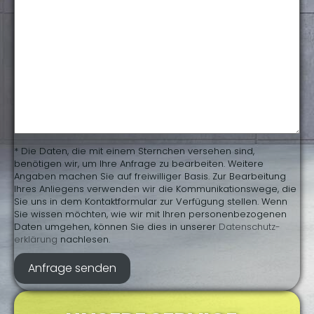
* Die Daten, die mit einem Sternchen versehen sind,
benötigen wir, um Ihre Anfrage zu bearbeiten. Weitere
Angaben machen Sie auf freiwilliger Basis. Zur Bearbeitung
Ihres Anliegens verwenden wir die Kommunikationswege, die
Sie uns in dem Kontaktformular zur Verfügung stellen. Wenn
Sie wissen möchten, wie wir mit Ihren personenbezogenen
Daten umgehen, können Sie dies in unserer
Daten­schutz­
erklärung
nachlesen.