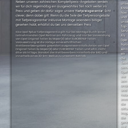
Neben unseren zahlreichen Komplettpreis-Angeboten senken
uns
wir für dich regelmäßig ein ausgewähltes Teil noch weiter im
Kno
Preis und geben dir dafür sogar unsere
Tiefpreisgarantie
¹. Echt
how
clever, denn dabei gilt: Wenn du die Teile der Tiefpreisangebote
und
mit Tiefpreisgarantie¹ inklusive Montage woanders billiger
uns
gesehen habt, erhältst du bei uns denselben Preis.
Top-
Servi
1Die Opel 5plus Tiefpreisgarantie gilt nur bei Montage durch einen
Als
teilnehmenden Opel Partner am Fahrzeug und nur bei Verwendung
von Opel Original Teilen by Mopar(R) oder EUROREPAR-Teilen.
Opel
Voraussetzung ist die Vorlage eines schriftlichen
Part
Wettbewerbsangebots: gesondert ausgewiesene Kalkulation von Opel
ken
Original Teilen by Mopar(R) oder EUROREPAR-Teilen und Lohn, nicht
älter als 14 Tage, Standort des Wettbewerbers innerhalb der BRD und
wir
innerhalb eines 30-km-Radius zu unserem Betrieb.
die
Tech
dein
Opel
wie
kein
ande
und
hab
imm
die
aktu
Insp
die
gen
auf