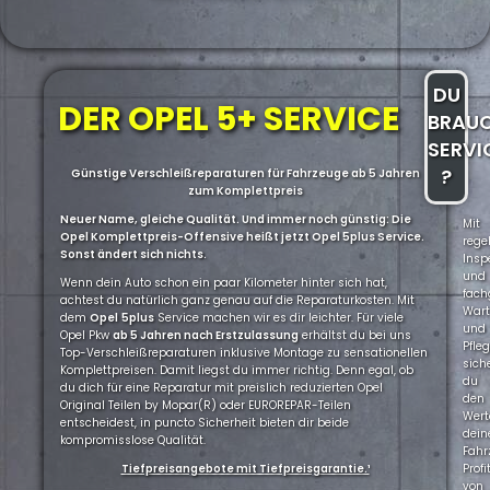
DU
DER OPEL 5+ SERVICE
BRAU
SERVI
?
Günstige Verschleißreparaturen für Fahrzeuge ab 5 Jahren
zum Komplettpreis
Neuer Name, gleiche Qualität. Und immer noch günstig: Die
Mit
Opel Komplettpreis-Offensive heißt jetzt Opel 5plus Service.
rege
Sonst ändert sich nichts.
Insp
und
Wenn dein Auto schon ein paar Kilometer hinter sich hat,
fach
achtest du natürlich ganz genau auf die Reparaturkosten. Mit
War
dem
Opel
5plus
Service machen wir es dir leichter. Für viele
und
Opel Pkw
ab 5 Jahren nach Erstzulassung
erhältst du bei uns
Pfle
Top-Verschleißreparaturen inklusive Montage zu sensationellen
sich
Komplettpreisen. Damit liegst du immer richtig. Denn egal, ob
du
du dich für eine Reparatur mit preislich reduzierten Opel
den
Original Teilen by Mopar(R) oder EUROREPAR-Teilen
Wert
entscheidest, in puncto Sicherheit bieten dir beide
dein
kompromisslose Qualität.
Fahr
Tiefpreisangebote mit Tiefpreisgarantie.¹
Profi
von