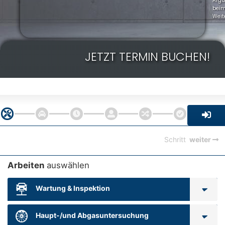
Arg
bei
Weit
JETZT TERMIN BUCHEN!