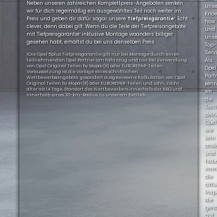
Neben unseren zahlreichen Komplettpreis-Angeboten senken
uns
wir für dich regelmäßig ein ausgewähltes Teil noch weiter im
Kno
Preis und geben dir dafür sogar unsere
Tiefpreisgarantie
¹. Echt
how
clever, denn dabei gilt: Wenn du die Teile der Tiefpreisangebote
und
mit Tiefpreisgarantie¹ inklusive Montage woanders billiger
uns
gesehen habt, erhältst du bei uns denselben Preis.
Top-
Servi
1Die Opel 5plus Tiefpreisgarantie gilt nur bei Montage durch einen
Als
teilnehmenden Opel Partner am Fahrzeug und nur bei Verwendung
von Opel Original Teilen by Mopar(R) oder EUROREPAR-Teilen.
Opel
Voraussetzung ist die Vorlage eines schriftlichen
Part
Wettbewerbsangebots: gesondert ausgewiesene Kalkulation von Opel
ken
Original Teilen by Mopar(R) oder EUROREPAR-Teilen und Lohn, nicht
älter als 14 Tage, Standort des Wettbewerbers innerhalb der BRD und
wir
innerhalb eines 30-km-Radius zu unserem Betrieb.
die
Tech
dein
Opel
wie
kein
ande
und
hab
imm
die
aktu
Insp
die
gen
auf