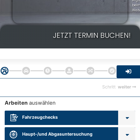
Arg
bei
Weit
JETZT TERMIN BUCHEN!