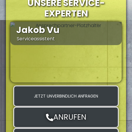
UNSERE SERVICE-
EXPERTEN
Jakob Vu
Serviceassistent
S
JETZT UNVERBINDLICH ANFRAGEN
ANRUFEN