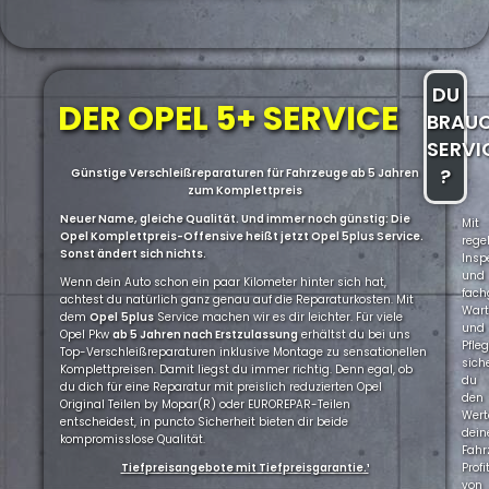
DU
DER OPEL 5+ SERVICE
BRAU
SERVI
?
Günstige Verschleißreparaturen für Fahrzeuge ab 5 Jahren
zum Komplettpreis
Neuer Name, gleiche Qualität. Und immer noch günstig: Die
Mit
Opel Komplettpreis-Offensive heißt jetzt Opel 5plus Service.
rege
Sonst ändert sich nichts.
Insp
und
Wenn dein Auto schon ein paar Kilometer hinter sich hat,
fach
achtest du natürlich ganz genau auf die Reparaturkosten. Mit
War
dem
Opel
5plus
Service machen wir es dir leichter. Für viele
und
Opel Pkw
ab 5 Jahren nach Erstzulassung
erhältst du bei uns
Pfle
Top-Verschleißreparaturen inklusive Montage zu sensationellen
sich
Komplettpreisen. Damit liegst du immer richtig. Denn egal, ob
du
du dich für eine Reparatur mit preislich reduzierten Opel
den
Original Teilen by Mopar(R) oder EUROREPAR-Teilen
Wert
entscheidest, in puncto Sicherheit bieten dir beide
dein
kompromisslose Qualität.
Fahr
Tiefpreisangebote mit Tiefpreisgarantie.¹
Profi
von