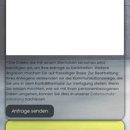
* Die Daten, die mit einem Sternchen versehen sind,
benötigen wir, um Ihre Anfrage zu bearbeiten. Weitere
Angaben machen Sie auf freiwilliger Basis. Zur Bearbeitung
Ihres Anliegens verwenden wir die Kommunikationswege, die
Sie uns in dem Kontaktformular zur Verfügung stellen. Wenn
Sie wissen möchten, wie wir mit Ihren personenbezogenen
Daten umgehen, können Sie dies in unserer
Daten­schutz­
erklärung
nachlesen.