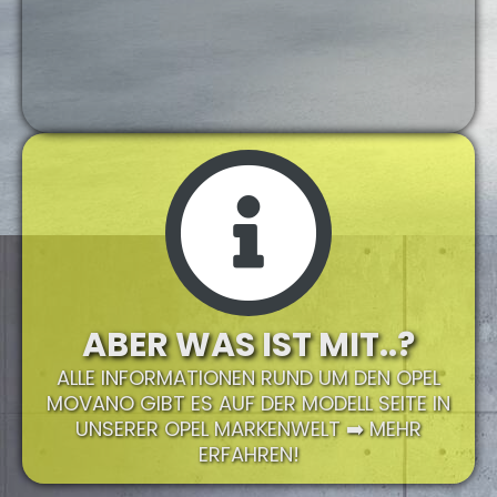
ABER WAS IST MIT..?
ALLE INFORMATIONEN RUND UM DEN OPEL
MOVANO GIBT ES AUF DER MODELL SEITE IN
UNSERER OPEL MARKENWELT ➡️ MEHR
ERFAHREN!