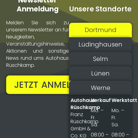
Newsletter
Unsere Standorte
Anmeldung
Melden Sie sich zu
Dortmund
unserem Newsletter an für
Neuigkeiten,
Lüdinghausen
Veranstaltungs­hinweise,
Aktionen und sonstige
Selm
News rund ums Autohaus
Rüschkamp.
Lünen
JETZT ANMELDEN!
Werne
Autohaus
Verkauf
Werkstatt
Rüschkamp
Mo. –
Mo. –
Franz
Fr.
Fr.
Rüschkamp
Sa.
Sa.
GmbH &
08:00 –
08:00 –
Co. KG