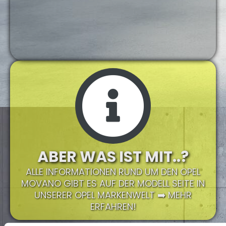
ABER WAS IST MIT..?
ALLE INFORMATIONEN RUND UM DEN OPEL
MOVANO GIBT ES AUF DER MODELL SEITE IN
UNSERER OPEL MARKENWELT ➡️ MEHR
ERFAHREN!