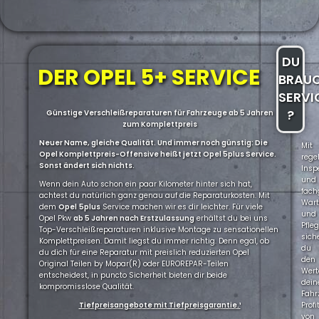
DU
DER OPEL 5+ SERVICE
BRAU
SERVI
?
Günstige Verschleißreparaturen für Fahrzeuge ab 5 Jahren
zum Komplettpreis
Neuer Name, gleiche Qualität. Und immer noch günstig: Die
Mit
Opel Komplettpreis-Offensive heißt jetzt Opel 5plus Service.
rege
Sonst ändert sich nichts.
Insp
und
Wenn dein Auto schon ein paar Kilometer hinter sich hat,
fach
achtest du natürlich ganz genau auf die Reparaturkosten. Mit
War
dem
Opel
5plus
Service machen wir es dir leichter. Für viele
und
Opel Pkw
ab 5 Jahren nach Erstzulassung
erhältst du bei uns
Pfle
Top-Verschleißreparaturen inklusive Montage zu sensationellen
sich
Komplettpreisen. Damit liegst du immer richtig. Denn egal, ob
du
du dich für eine Reparatur mit preislich reduzierten Opel
den
Original Teilen by Mopar(R) oder EUROREPAR-Teilen
Wert
entscheidest, in puncto Sicherheit bieten dir beide
dein
kompromisslose Qualität.
Fahr
Tiefpreisangebote mit Tiefpreisgarantie.¹
Profi
von