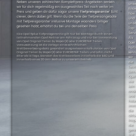
Neben unseren zahlreichen Komplettpreis-Angeboten senken
uns
wir für dich regelmäßig ein ausgewähltes Teil noch weiter im
Kno
Preis und geben dir dafür sogar unsere
Tiefpreisgarantie
¹. Echt
how
clever, denn dabei gilt: Wenn du die Teile der Tiefpreisangebote
und
mit Tiefpreisgarantie¹ inklusive Montage woanders billiger
uns
gesehen habt, erhältst du bei uns denselben Preis.
Top-
Servi
1Die Opel 5plus Tiefpreisgarantie gilt nur bei Montage durch einen
Als
teilnehmenden Opel Partner am Fahrzeug und nur bei Verwendung
von Opel Original Teilen by Mopar(R) oder EUROREPAR-Teilen.
Opel
Voraussetzung ist die Vorlage eines schriftlichen
Part
Wettbewerbsangebots: gesondert ausgewiesene Kalkulation von Opel
ken
Original Teilen by Mopar(R) oder EUROREPAR-Teilen und Lohn, nicht
älter als 14 Tage, Standort des Wettbewerbers innerhalb der BRD und
wir
innerhalb eines 30-km-Radius zu unserem Betrieb.
die
Tech
dein
Opel
wie
kein
ande
und
hab
imm
die
aktu
Insp
die
gen
auf