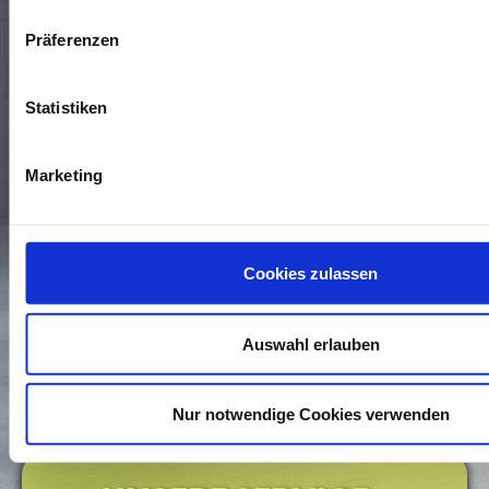
Präferenzen
Statistiken
Marketing
* Die Daten, die mit einem Sternchen versehen sind,
benötigen wir, um Ihre Anfrage zu bearbeiten. Weitere
Cookies zulassen
Angaben machen Sie auf freiwilliger Basis. Zur Bearbeitung
Ihres Anliegens verwenden wir die Kommunikationswege, die
Sie uns in dem Kontaktformular zur Verfügung stellen. Wenn
Sie wissen möchten, wie wir mit Ihren personenbezogenen
Auswahl erlauben
Daten umgehen, können Sie dies in unserer
Daten­schutz­
erklärung
nachlesen.
Nur notwendige Cookies verwenden