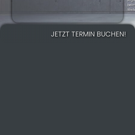
Arg
bei
Weit
JETZT TERMIN BUCHEN!