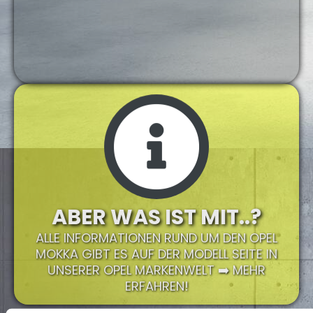
ABER WAS IST MIT..?
ALLE INFORMATIONEN RUND UM DEN OPEL
MOKKA GIBT ES AUF DER MODELL SEITE IN
UNSERER OPEL MARKENWELT ➡️ MEHR
ERFAHREN!