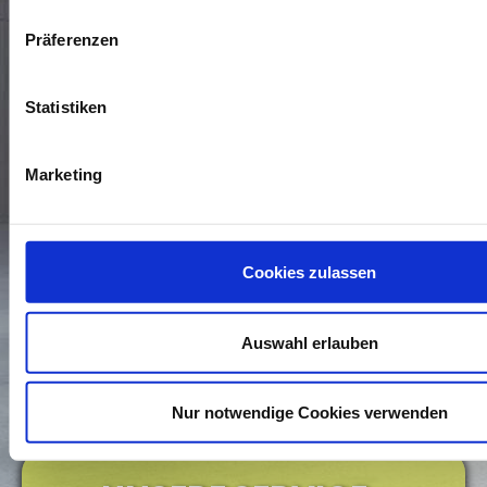
Präferenzen
Statistiken
Marketing
* Die Daten, die mit einem Sternchen versehen sind,
benötigen wir, um Ihre Anfrage zu bearbeiten. Weitere
Cookies zulassen
Angaben machen Sie auf freiwilliger Basis. Zur Bearbeitung
Ihres Anliegens verwenden wir die Kommunikationswege, die
Sie uns in dem Kontaktformular zur Verfügung stellen. Wenn
Sie wissen möchten, wie wir mit Ihren personenbezogenen
Auswahl erlauben
Daten umgehen, können Sie dies in unserer
Daten­schutz­
erklärung
nachlesen.
Nur notwendige Cookies verwenden