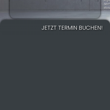
Arg
bei
Weit
JETZT TERMIN BUCHEN!