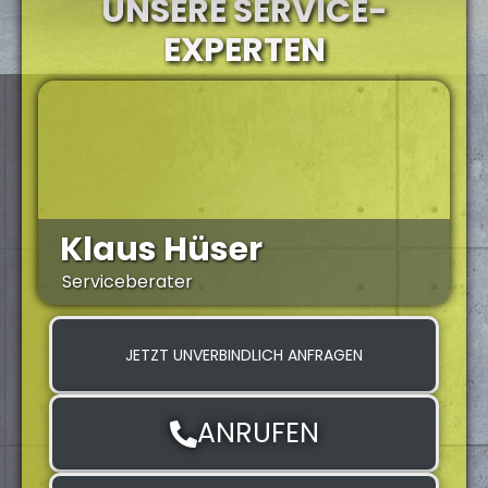
UNSERE SERVICE-
EXPERTEN
Klaus Hüser
Serviceberater
Z
JETZT UNVERBINDLICH ANFRAGEN
ANRUFEN