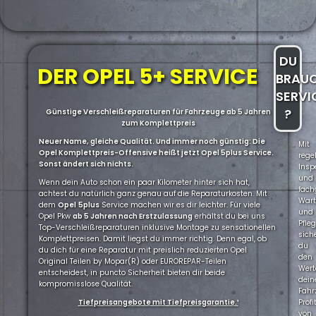
DU
DER OPEL 5+ SERVICE
BRAU
SERVI
?
Günstige Verschleißreparaturen für Fahrzeuge ab 5 Jahren
zum Komplettpreis
Neuer Name, gleiche Qualität. Und immer noch günstig: Die
Mit
Opel Komplettpreis-Offensive heißt jetzt Opel 5plus Service.
rege
Sonst ändert sich nichts.
Insp
und
Wenn dein Auto schon ein paar Kilometer hinter sich hat,
fach
achtest du natürlich ganz genau auf die Reparaturkosten. Mit
War
dem
Opel
5plus
Service machen wir es dir leichter. Für viele
und
Opel Pkw
ab 5 Jahren nach Erstzulassung
erhältst du bei uns
Pfle
Top-Verschleißreparaturen inklusive Montage zu sensationellen
sich
Komplettpreisen. Damit liegst du immer richtig. Denn egal, ob
du
du dich für eine Reparatur mit preislich reduzierten Opel
den
Original Teilen by Mopar(R) oder EUROREPAR-Teilen
Wert
entscheidest, in puncto Sicherheit bieten dir beide
dein
kompromisslose Qualität.
Fahr
Tiefpreisangebote mit Tiefpreisgarantie.¹
Profi
von