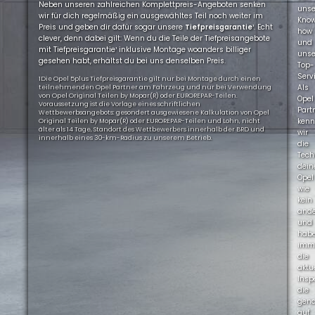
Neben unseren zahlreichen Komplettpreis-Angeboten senken
uns
wir für dich regelmäßig ein ausgewähltes Teil noch weiter im
Kno
Preis und geben dir dafür sogar unsere
Tiefpreisgarantie
¹. Echt
how
clever, denn dabei gilt: Wenn du die Teile der Tiefpreisangebote
und
mit Tiefpreisgarantie¹ inklusive Montage woanders billiger
uns
gesehen habt, erhältst du bei uns denselben Preis.
Top-
Servi
1Die Opel 5plus Tiefpreisgarantie gilt nur bei Montage durch einen
Als
teilnehmenden Opel Partner am Fahrzeug und nur bei Verwendung
von Opel Original Teilen by Mopar(R) oder EUROREPAR-Teilen.
Opel
Voraussetzung ist die Vorlage eines schriftlichen
Part
Wettbewerbsangebots: gesondert ausgewiesene Kalkulation von Opel
ken
Original Teilen by Mopar(R) oder EUROREPAR-Teilen und Lohn, nicht
älter als 14 Tage, Standort des Wettbewerbers innerhalb der BRD und
wir
innerhalb eines 30-km-Radius zu unserem Betrieb.
die
Tech
dein
Opel
wie
kein
ande
und
hab
imm
die
aktu
Insp
die
gen
auf