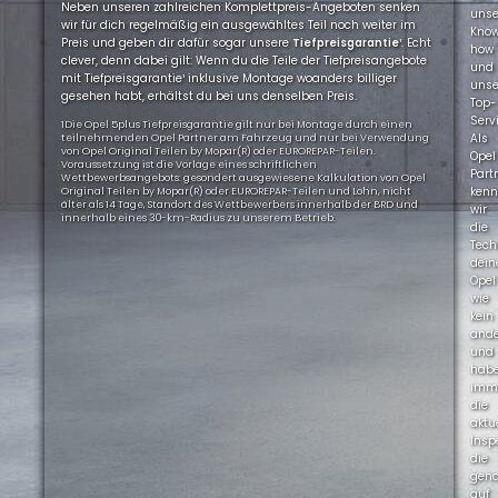
Neben unseren zahlreichen Komplettpreis-Angeboten senken
uns
wir für dich regelmäßig ein ausgewähltes Teil noch weiter im
Kno
Preis und geben dir dafür sogar unsere
Tiefpreisgarantie
¹. Echt
how
clever, denn dabei gilt: Wenn du die Teile der Tiefpreisangebote
und
mit Tiefpreisgarantie¹ inklusive Montage woanders billiger
uns
gesehen habt, erhältst du bei uns denselben Preis.
Top-
Servi
1Die Opel 5plus Tiefpreisgarantie gilt nur bei Montage durch einen
Als
teilnehmenden Opel Partner am Fahrzeug und nur bei Verwendung
von Opel Original Teilen by Mopar(R) oder EUROREPAR-Teilen.
Opel
Voraussetzung ist die Vorlage eines schriftlichen
Part
Wettbewerbsangebots: gesondert ausgewiesene Kalkulation von Opel
ken
Original Teilen by Mopar(R) oder EUROREPAR-Teilen und Lohn, nicht
älter als 14 Tage, Standort des Wettbewerbers innerhalb der BRD und
wir
innerhalb eines 30-km-Radius zu unserem Betrieb.
die
Tech
dein
Opel
wie
kein
ande
und
hab
imm
die
aktu
Insp
die
gen
auf