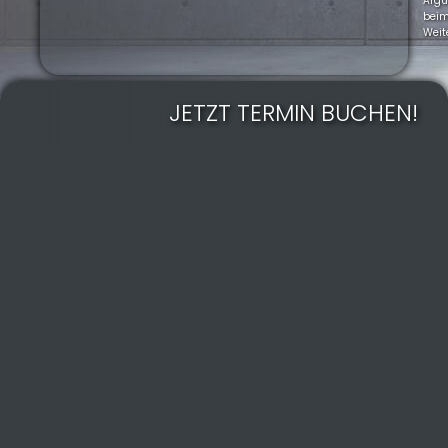
Arg
bei
Weit
JETZT TERMIN BUCHEN!