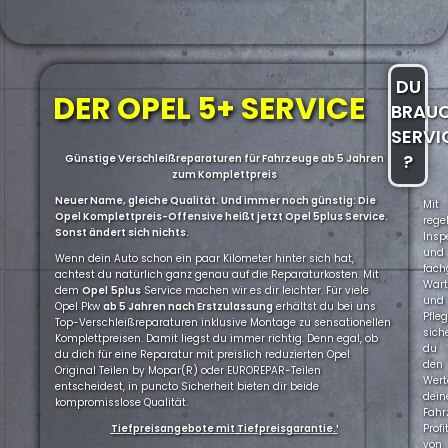
DU
DER OPEL 5+ SERVICE
BRAU
SERVI
?
Günstige Verschleißreparaturen für Fahrzeuge ab 5 Jahren
zum Komplettpreis
Neuer Name, gleiche Qualität. Und immer noch günstig: Die
Mit
Opel Komplettpreis-Offensive heißt jetzt Opel 5plus Service.
rege
Sonst ändert sich nichts.
Insp
und
Wenn dein Auto schon ein paar Kilometer hinter sich hat,
fach
achtest du natürlich ganz genau auf die Reparaturkosten. Mit
War
dem
Opel
5plus
Service machen wir es dir leichter. Für viele
und
Opel Pkw
ab 5 Jahren nach Erstzulassung
erhältst du bei uns
Pfle
Top-Verschleißreparaturen inklusive Montage zu sensationellen
sich
Komplettpreisen. Damit liegst du immer richtig. Denn egal, ob
du
du dich für eine Reparatur mit preislich reduzierten Opel
den
Original Teilen by Mopar(R) oder EUROREPAR-Teilen
Wert
entscheidest, in puncto Sicherheit bieten dir beide
dein
kompromisslose Qualität.
Fahr
Tiefpreisangebote mit Tiefpreisgarantie.¹
Profi
von