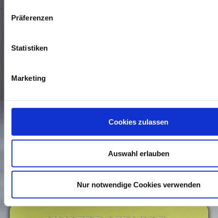
Präferenzen
Statistiken
Marketing
* Die Daten, die mit einem Sternchen versehen sind,
benötigen wir, um Ihre Anfrage zu bearbeiten. Weitere
Cookies zulassen
Angaben machen Sie auf freiwilliger Basis. Zur Bearbeitung
Ihres Anliegens verwenden wir die Kommunikationswege, die
Sie uns in dem Kontaktformular zur Verfügung stellen. Wenn
Sie wissen möchten, wie wir mit Ihren personenbezogenen
Auswahl erlauben
Daten umgehen, können Sie dies in unserer
Daten­schutz­
erklärung
nachlesen.
Nur notwendige Cookies verwenden