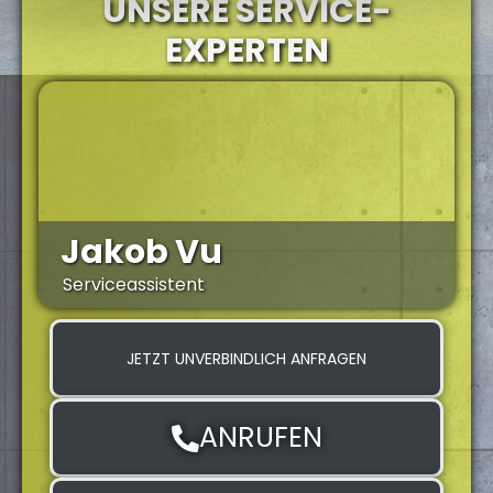
UNSERE SERVICE-
EXPERTEN
Jakob Vu
Serviceassistent
S
JETZT UNVERBINDLICH ANFRAGEN
ANRUFEN