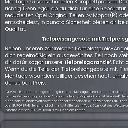
Montage zu sensationellen Komplettpreisen. Dam
richtig. Denn egal, ob du dich für eine Reparatur 
reduzierten Opel Original Teilen by Mopar(R) o
entscheidest, in puncto Sicherheit bieten dir b
Qualität.
Tiefpreisangebote mit Tiefpreisg
Neben unseren zahlreichen Komplettpreis-Angeb
dich regelmäßig ein ausgewähltes Teil noch wei
dir dafür sogar unsere
Tiefpreisgarantie
¹. Echt 
Wenn du die Teile der Tiefpreisangebote mit Tief
Montage woanders billiger gesehen habt, erhält
denselben Preis.
1Die Opel 5plus Tiefpreisgarantie gilt nur bei Montage durch einen teilnehme
nur bei Verwendung von Opel Original Teilen by Mopar(R) oder EUROREPAR-Teile
eines schriftlichen Wettbewerbsangebots: gesondert ausgewiesene Kalkulation
oder EUROREPAR-Teilen und Lohn, nicht älter als 14 Tage, Standort des Wettbe
innerhalb eines 30-km-Radius zu unserem Betrieb.