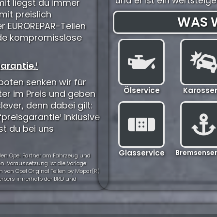
und er ist ein wertstei
it liegst du immer
mit preislich
WAS W
der EUROREPAR-Teilen
eide kompromisslose
arantie.¹
oten senken wir für
Ölservice
Karosser
ter im Preis und geben
clever, denn dabei gilt:
preisgarantie¹ inklusive
st du bei uns
Glasservice
Bremsenser
nden Opel Partner am Fahrzeug und
n. Voraussetzung ist die Vorlage
 von Opel Original Teilen by Mopar(R)
werbers innerhalb der BRD und