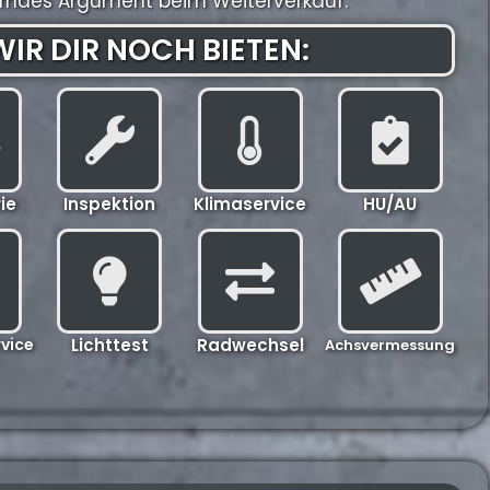
gerndes Argument beim Weiterverkauf.
IR DIR NOCH BIETEN:
ie
Inspektion
Klimaservice
HU/AU
vice
Lichttest
Radwechsel
Achsvermessung