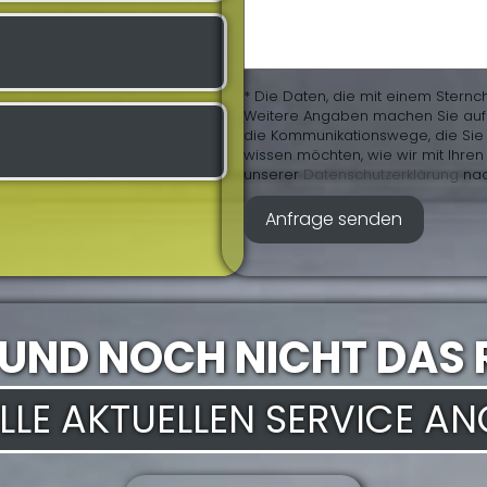
* Die Daten, die mit einem Sternc
Weitere Angaben machen Sie auf fr
die Kommunikationswege, die Sie 
wissen möchten, wie wir mit Ihr
unserer
Daten­schutz­erklärung
nac
 UND NOCH NICHT DAS 
 ALLE AKTUELLEN SERVICE A