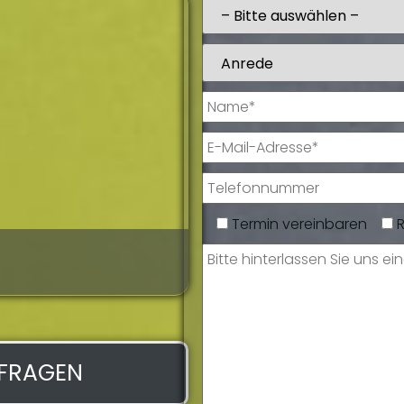
Termin vereinbaren
Giorgio De Lu
Serviceassistentin
NFRAGEN