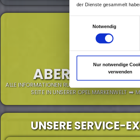
der Dienste gesammelt habe
Einwilligungsauswahl
Notwendig
Nur notwendige Cook
ABER WAS IST M
verwenden
ALLE INFORMATIONEN RUND UM DEN OPEL INSIGNIA 
SEITE IN UNSERER OPEL MARKENWELT ➡️ 
UNSERE SERVICE-E