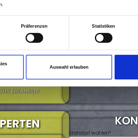
n.
Präferenzen
Statistiken
ies
IT..?
Auswahl erlauben
GIBT ES AUF DER MODELL
MEHR ERFAHREN!
KON
XPERTEN
Standort wählen*