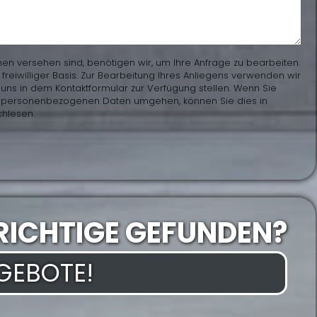
hen versehen sind, benötigen wir, um Ihre Anfrage zu bearbeiten.
eiwilliger Basis. Zur Bearbeitung Ihres Anliegens verwenden wir
uns in dem Kontaktformular zur Verfügung stellen. Wenn Sie
en personenbezogenen Daten umgehen, können Sie dies in
hlesen.
RICHTIGE GEFUNDEN?
NGEBOTE!