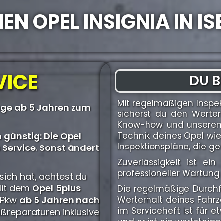
EN OPEL INSIGNIA IN I
VICE
DU B
Mit regelmäßigen Inspe
uge ab 5 Jahren zum
sicherst du den Werter
Know-how und unserem 
 günstig: Die Opel
Technik deines Opel wi
Inspektionspläne, die g
 Service. Sonst ändert
Zuverlässigkeit ist e
professioneller Wartung 
sich hat, achtest du
Mit dem
Opel
5plus
Die regelmäßige Durchfü
l Pkw
ab 5 Jahren nach
Werterhalt deines Fahr
im Serviceheft ist fü
ißreparaturen inklusive