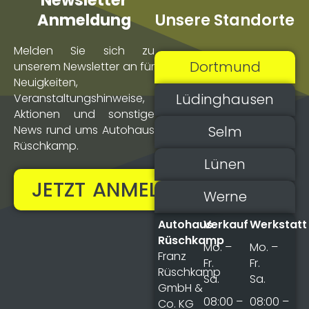
Newsletter
Unsere Standorte
Anmeldung
Melden Sie sich zu
Dortmund
unserem Newsletter an für
Neuigkeiten,
Lüdinghausen
Veranstaltungs­hinweise,
Aktionen und sonstige
Selm
News rund ums Autohaus
Rüschkamp.
Lünen
JETZT ANMELDEN!
Werne
Autohaus
Verkauf
Werkstatt
Rüschkamp
Mo. –
Mo. –
Franz
Fr.
Fr.
Rüschkamp
Sa.
Sa.
GmbH &
08:00 –
08:00 –
Co. KG