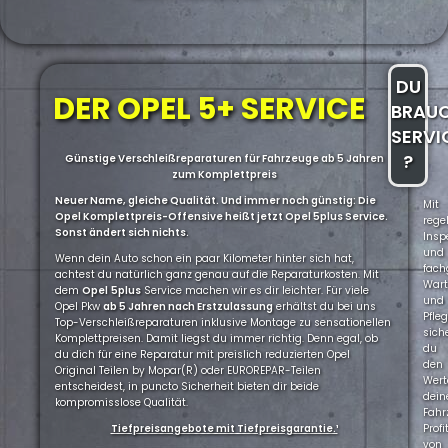
DU
DER OPEL 5+ SERVICE
BRAU
SERVI
?
Günstige Verschleißreparaturen für Fahrzeuge ab 5 Jahren
zum Komplettpreis
Neuer Name, gleiche Qualität. Und immer noch günstig: Die
Mit
Opel Komplettpreis-Offensive heißt jetzt Opel 5plus Service.
rege
Sonst ändert sich nichts.
Insp
und
Wenn dein Auto schon ein paar Kilometer hinter sich hat,
fach
achtest du natürlich ganz genau auf die Reparaturkosten. Mit
War
dem
Opel
5plus
Service machen wir es dir leichter. Für viele
und
Opel Pkw
ab 5 Jahren nach Erstzulassung
erhältst du bei uns
Pfle
Top-Verschleißreparaturen inklusive Montage zu sensationellen
sich
Komplettpreisen. Damit liegst du immer richtig. Denn egal, ob
du
du dich für eine Reparatur mit preislich reduzierten Opel
den
Original Teilen by Mopar(R) oder EUROREPAR-Teilen
Wert
entscheidest, in puncto Sicherheit bieten dir beide
dein
kompromisslose Qualität.
Fahr
Tiefpreisangebote mit Tiefpreisgarantie.¹
Profi
von