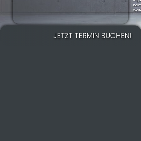
Arg
bei
Weit
JETZT TERMIN BUCHEN!