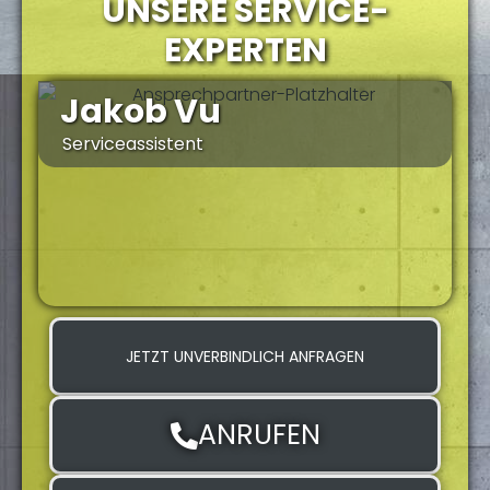
UNSERE SERVICE-
EXPERTEN
Jakob Vu
Serviceassistent
S
JETZT UNVERBINDLICH ANFRAGEN
ANRUFEN