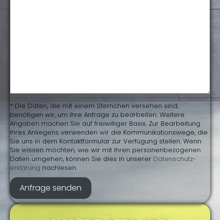
* Die Daten, die mit einem Sternchen versehen sind,
benötigen wir, um Ihre Anfrage zu bearbeiten. Weitere
Angaben machen Sie auf freiwilliger Basis. Zur Bearbeitung
Ihres Anliegens verwenden wir die Kommunikationswege, die
Sie uns in dem Kontaktformular zur Verfügung stellen. Wenn
Sie wissen möchten, wie wir mit Ihren personenbezogenen
Daten umgehen, können Sie dies in unserer
Daten­schutz­
erklärung
nachlesen.