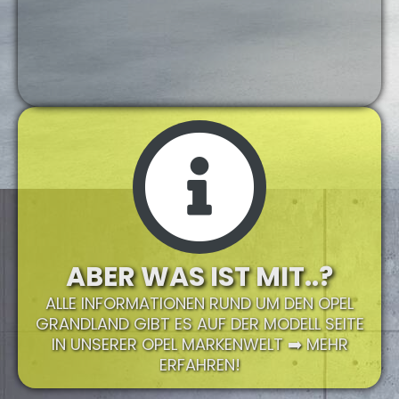
ABER WAS IST MIT..?
ALLE INFORMATIONEN RUND UM DEN OPEL
GRANDLAND GIBT ES AUF DER MODELL SEITE
IN UNSERER OPEL MARKENWELT ➡️ MEHR
ERFAHREN!