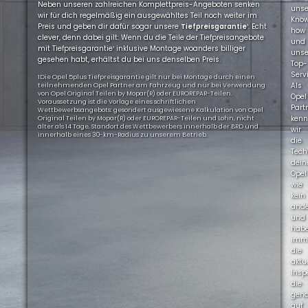
Neben unseren zahlreichen Komplettpreis-Angeboten senken
uns
wir für dich regelmäßig ein ausgewähltes Teil noch weiter im
Kno
Preis und geben dir dafür sogar unsere
Tiefpreisgarantie
¹. Echt
how
clever, denn dabei gilt: Wenn du die Teile der Tiefpreisangebote
und
mit Tiefpreisgarantie¹ inklusive Montage woanders billiger
uns
gesehen habt, erhältst du bei uns denselben Preis.
Top-
Servi
1Die Opel 5plus Tiefpreisgarantie gilt nur bei Montage durch einen
Als
teilnehmenden Opel Partner am Fahrzeug und nur bei Verwendung
von Opel Original Teilen by Mopar(R) oder EUROREPAR-Teilen.
Opel
Voraussetzung ist die Vorlage eines schriftlichen
Part
Wettbewerbsangebots: gesondert ausgewiesene Kalkulation von Opel
ken
Original Teilen by Mopar(R) oder EUROREPAR-Teilen und Lohn, nicht
älter als 14 Tage, Standort des Wettbewerbers innerhalb der BRD und
wir
innerhalb eines 30-km-Radius zu unserem Betrieb.
die
Tech
dein
Opel
wie
kein
ande
und
hab
imm
die
aktu
Insp
die
gen
auf