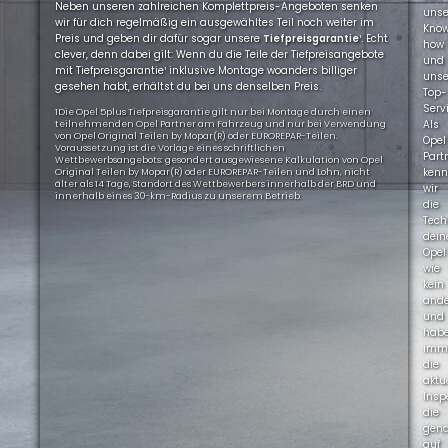
Neben unseren zahlreichen Komplettpreis-Angeboten senken
uns
wir für dich regelmäßig ein ausgewähltes Teil noch weiter im
Kno
Preis und geben dir dafür sogar unsere
Tiefpreisgarantie
¹. Echt
how
clever, denn dabei gilt: Wenn du die Teile der Tiefpreisangebote
und
mit Tiefpreisgarantie¹ inklusive Montage woanders billiger
uns
gesehen habt, erhältst du bei uns denselben Preis.
Top-
Servi
1Die Opel 5plus Tiefpreisgarantie gilt nur bei Montage durch einen
Als
teilnehmenden Opel Partner am Fahrzeug und nur bei Verwendung
von Opel Original Teilen by Mopar(R) oder EUROREPAR-Teilen.
Opel
Voraussetzung ist die Vorlage eines schriftlichen
Part
Wettbewerbsangebots: gesondert ausgewiesene Kalkulation von Opel
ken
Original Teilen by Mopar(R) oder EUROREPAR-Teilen und Lohn, nicht
älter als 14 Tage, Standort des Wettbewerbers innerhalb der BRD und
wir
innerhalb eines 30-km-Radius zu unserem Betrieb.
die
Tech
dein
Opel
wie
kein
ande
und
hab
imm
die
aktu
Insp
die
gen
auf