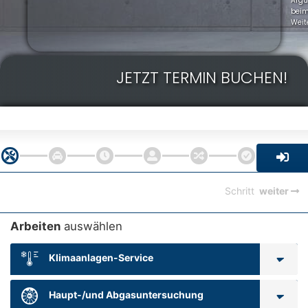
Arg
bei
Weit
JETZT TERMIN BUCHEN!