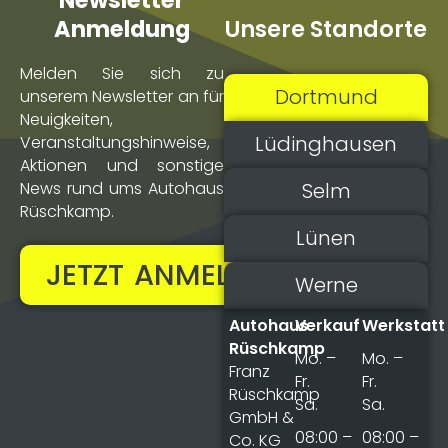
Newsletter
Unsere Standorte
Anmeldung
Melden Sie sich zu
Dortmund
unserem Newsletter an für
Neuigkeiten,
Lüdinghausen
Veranstaltungs­hinweise,
Aktionen und sonstige
Selm
News rund ums Autohaus
Rüschkamp.
Lünen
JETZT ANMELDEN!
Werne
Autohaus
Verkauf
Werkstatt
Rüschkamp
Mo. –
Mo. –
Franz
Fr.
Fr.
Rüschkamp
Sa.
Sa.
GmbH &
08:00 –
08:00 –
Co. KG