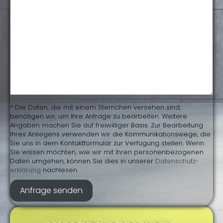
* Die Daten, die mit einem Sternchen versehen sind,
benötigen wir, um Ihre Anfrage zu bearbeiten. Weitere
Angaben machen Sie auf freiwilliger Basis. Zur Bearbeitung
Ihres Anliegens verwenden wir die Kommunikationswege, die
Sie uns in dem Kontaktformular zur Verfügung stellen. Wenn
Sie wissen möchten, wie wir mit Ihren personenbezogenen
Daten umgehen, können Sie dies in unserer
Daten­schutz­
erklärung
nachlesen.