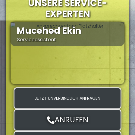
UNSERE SERVICE-
EXPERTEN
Mucehed Ekin
Serviceassistent
S
JETZT UNVERBINDLICH ANFRAGEN
ANRUFEN