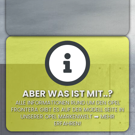
ABER WAS IST MIT..?
ALLE INFORMATIONEN RUND UM DEN OPEL
FRONTERA GIBT ES AUF DER MODELL SEITE IN
UNSERER OPEL MARKENWELT ➡️ MEHR
ERFAHREN!