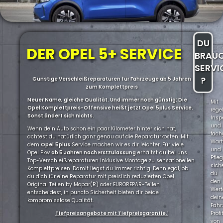
DU
DER OPEL 5+ SERVICE
BRAU
SERVI
?
Günstige Verschleißreparaturen für Fahrzeuge ab 5 Jahren
zum Komplettpreis
Neuer Name, gleiche Qualität. Und immer noch günstig: Die
Mit
Opel Komplettpreis-Offensive heißt jetzt Opel 5plus Service.
rege
Sonst ändert sich nichts.
Insp
und
Wenn dein Auto schon ein paar Kilometer hinter sich hat,
fach
achtest du natürlich ganz genau auf die Reparaturkosten. Mit
War
dem
Opel
5plus
Service machen wir es dir leichter. Für viele
und
Opel Pkw
ab 5 Jahren nach Erstzulassung
erhältst du bei uns
Pfle
Top-Verschleißreparaturen inklusive Montage zu sensationellen
sich
Komplettpreisen. Damit liegst du immer richtig. Denn egal, ob
du
du dich für eine Reparatur mit preislich reduzierten Opel
den
Original Teilen by Mopar(R) oder EUROREPAR-Teilen
Wert
entscheidest, in puncto Sicherheit bieten dir beide
dein
kompromisslose Qualität.
Fahr
Tiefpreisangebote mit Tiefpreisgarantie.¹
Profi
von