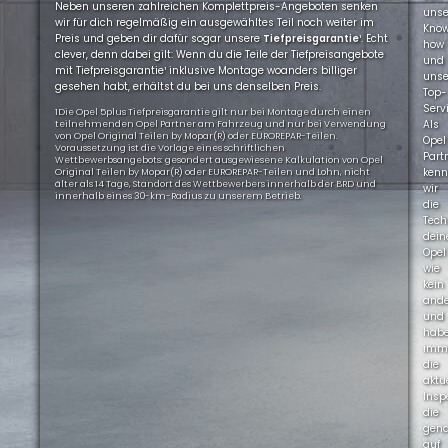
Neben unseren zahlreichen Komplettpreis-Angeboten senken
uns
wir für dich regelmäßig ein ausgewähltes Teil noch weiter im
Kno
Preis und geben dir dafür sogar unsere
Tiefpreisgarantie
¹. Echt
how
clever, denn dabei gilt: Wenn du die Teile der Tiefpreisangebote
und
mit Tiefpreisgarantie¹ inklusive Montage woanders billiger
uns
gesehen habt, erhältst du bei uns denselben Preis.
Top-
Servi
1Die Opel 5plus Tiefpreisgarantie gilt nur bei Montage durch einen
Als
teilnehmenden Opel Partner am Fahrzeug und nur bei Verwendung
von Opel Original Teilen by Mopar(R) oder EUROREPAR-Teilen.
Opel
Voraussetzung ist die Vorlage eines schriftlichen
Part
Wettbewerbsangebots: gesondert ausgewiesene Kalkulation von Opel
ken
Original Teilen by Mopar(R) oder EUROREPAR-Teilen und Lohn, nicht
älter als 14 Tage, Standort des Wettbewerbers innerhalb der BRD und
wir
innerhalb eines 30-km-Radius zu unserem Betrieb.
die
Tech
dein
Opel
wie
kein
ande
und
hab
imm
die
aktu
Insp
die
gen
auf