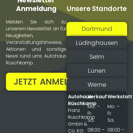
Newsletter
Unsere Standorte
Anmeldung
Melden Sie sich zu
Dortmund
unserem Newsletter an für
Neuigkeiten,
Lüdinghausen
Veranstaltungs­hinweise,
Aktionen und sonstige
Selm
News rund ums Autohaus
Rüschkamp.
Lünen
JETZT ANMELDEN!
Werne
Autohaus
Verkauf
Werkstatt
Rüschkamp
Mo. –
Mo. –
Franz
Fr.
Fr.
Rüschkamp
Sa.
Sa.
GmbH &
08:00 –
08:00 –
Co. KG