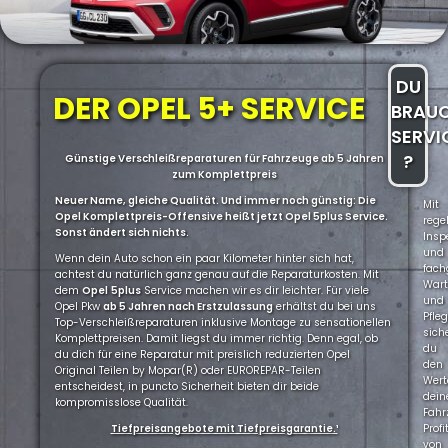
DU
DER OPEL 5+ SERVICE
BRAU
SERVI
?
Günstige Verschleißreparaturen für Fahrzeuge ab 5 Jahren
zum Komplettpreis
Neuer Name, gleiche Qualität. Und immer noch günstig: Die
Mit
Opel Komplettpreis-Offensive heißt jetzt Opel 5plus Service.
rege
Sonst ändert sich nichts.
Insp
und
Wenn dein Auto schon ein paar Kilometer hinter sich hat,
fach
achtest du natürlich ganz genau auf die Reparaturkosten. Mit
War
dem
Opel
5plus
Service machen wir es dir leichter. Für viele
und
Opel Pkw
ab 5 Jahren nach Erstzulassung
erhältst du bei uns
Pfle
Top-Verschleißreparaturen inklusive Montage zu sensationellen
sich
Komplettpreisen. Damit liegst du immer richtig. Denn egal, ob
du
du dich für eine Reparatur mit preislich reduzierten Opel
den
Original Teilen by Mopar(R) oder EUROREPAR-Teilen
Wert
entscheidest, in puncto Sicherheit bieten dir beide
dein
kompromisslose Qualität.
Fahr
Tiefpreisangebote mit Tiefpreisgarantie.¹
Profi
von