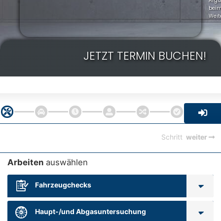
Arg
bei
Weit
JETZT TERMIN BUCHEN!