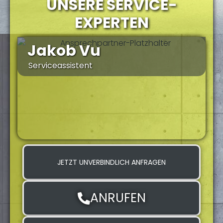
UNSERE SERVICE-
EXPERTEN
Jakob Vu
Serviceassistent
S
JETZT UNVERBINDLICH ANFRAGEN
ANRUFEN