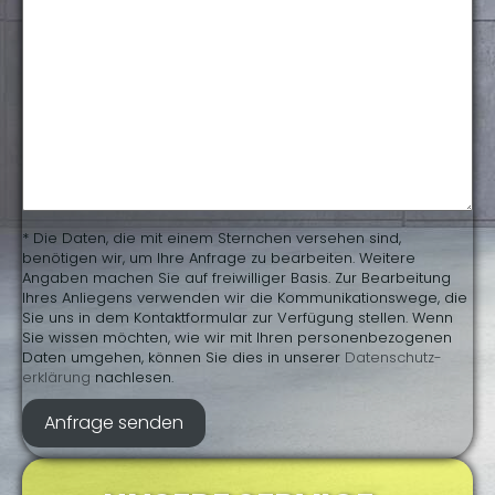
* Die Daten, die mit einem Sternchen versehen sind,
benötigen wir, um Ihre Anfrage zu bearbeiten. Weitere
Angaben machen Sie auf freiwilliger Basis. Zur Bearbeitung
Ihres Anliegens verwenden wir die Kommunikationswege, die
Sie uns in dem Kontaktformular zur Verfügung stellen. Wenn
Sie wissen möchten, wie wir mit Ihren personenbezogenen
Daten umgehen, können Sie dies in unserer
Daten­schutz­
erklärung
nachlesen.