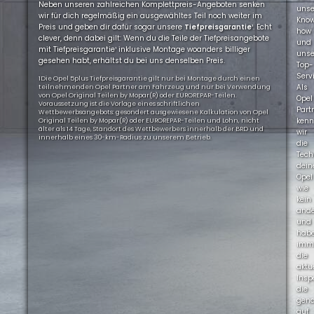
Neben unseren zahlreichen Komplettpreis-Angeboten senken
uns
wir für dich regelmäßig ein ausgewähltes Teil noch weiter im
Kno
Preis und geben dir dafür sogar unsere
Tiefpreisgarantie
¹. Echt
how
clever, denn dabei gilt: Wenn du die Teile der Tiefpreisangebote
und
mit Tiefpreisgarantie¹ inklusive Montage woanders billiger
uns
gesehen habt, erhältst du bei uns denselben Preis.
Top-
Servi
1Die Opel 5plus Tiefpreisgarantie gilt nur bei Montage durch einen
Als
teilnehmenden Opel Partner am Fahrzeug und nur bei Verwendung
von Opel Original Teilen by Mopar(R) oder EUROREPAR-Teilen.
Opel
Voraussetzung ist die Vorlage eines schriftlichen
Part
Wettbewerbsangebots: gesondert ausgewiesene Kalkulation von Opel
ken
Original Teilen by Mopar(R) oder EUROREPAR-Teilen und Lohn, nicht
älter als 14 Tage, Standort des Wettbewerbers innerhalb der BRD und
wir
innerhalb eines 30-km-Radius zu unserem Betrieb.
die
Tech
dein
Opel
wie
kein
ande
und
hab
imm
die
aktu
Insp
die
gen
auf