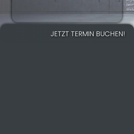
Arg
bei
Weit
JETZT TERMIN BUCHEN!