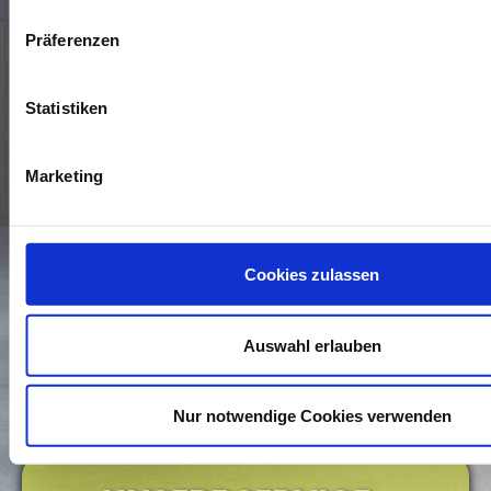
Präferenzen
Statistiken
Marketing
* Die Daten, die mit einem Sternchen versehen sind,
benötigen wir, um Ihre Anfrage zu bearbeiten. Weitere
Cookies zulassen
Angaben machen Sie auf freiwilliger Basis. Zur Bearbeitung
Ihres Anliegens verwenden wir die Kommunikationswege, die
Sie uns in dem Kontaktformular zur Verfügung stellen. Wenn
Sie wissen möchten, wie wir mit Ihren personenbezogenen
Auswahl erlauben
Daten umgehen, können Sie dies in unserer
Daten­schutz­
erklärung
nachlesen.
Nur notwendige Cookies verwenden