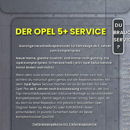
DU
DER OPEL 5+ SERVICE
BRAU
SERVI
?
Günstige Verschleißreparaturen für Fahrzeuge ab 5 Jahren
zum Komplettpreis
Neuer Name, gleiche Qualität. Und immer noch günstig: Die
Mit
Opel Komplettpreis-Offensive heißt jetzt Opel 5plus Service.
rege
Sonst ändert sich nichts.
Insp
und
Wenn dein Auto schon ein paar Kilometer hinter sich hat,
fach
achtest du natürlich ganz genau auf die Reparaturkosten. Mit
War
dem
Opel
5plus
Service machen wir es dir leichter. Für viele
und
Opel Pkw
ab 5 Jahren nach Erstzulassung
erhältst du bei uns
Pfle
Top-Verschleißreparaturen inklusive Montage zu sensationellen
sich
Komplettpreisen. Damit liegst du immer richtig. Denn egal, ob
du
du dich für eine Reparatur mit preislich reduzierten Opel
den
Original Teilen by Mopar(R) oder EUROREPAR-Teilen
Wert
entscheidest, in puncto Sicherheit bieten dir beide
dein
kompromisslose Qualität.
Fahr
Tiefpreisangebote mit Tiefpreisgarantie.¹
Profi
von