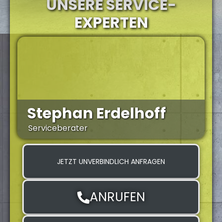
UNSERE SERVICE-
EXPERTEN
Stephan Erdelhoff
Serviceberater
S
JETZT UNVERBINDLICH ANFRAGEN
ANRUFEN