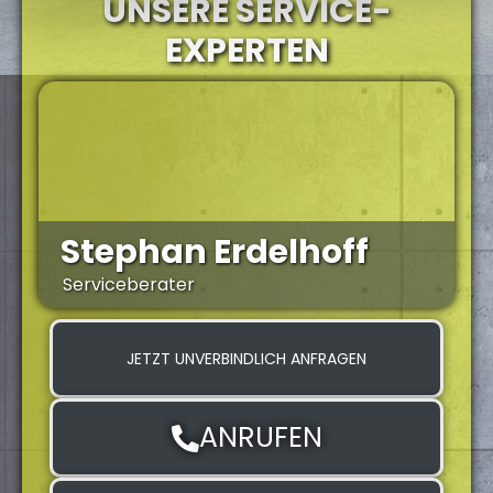
UNSERE SERVICE-
EXPERTEN
Stephan Erdelhoff
Serviceberater
S
JETZT UNVERBINDLICH ANFRAGEN
ANRUFEN