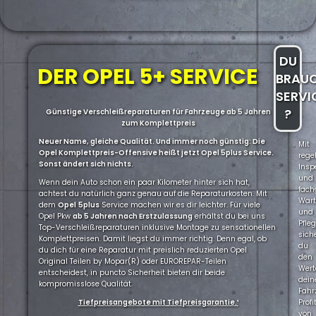
DU
DER OPEL 5+ SERVICE
BRAU
SERVI
?
Günstige Verschleißreparaturen für Fahrzeuge ab 5 Jahren
zum Komplettpreis
Neuer Name, gleiche Qualität. Und immer noch günstig: Die
Mit
Opel Komplettpreis-Offensive heißt jetzt Opel 5plus Service.
rege
Sonst ändert sich nichts.
Insp
und
Wenn dein Auto schon ein paar Kilometer hinter sich hat,
fach
achtest du natürlich ganz genau auf die Reparaturkosten. Mit
War
dem
Opel
5plus
Service machen wir es dir leichter. Für viele
und
Opel Pkw
ab 5 Jahren nach Erstzulassung
erhältst du bei uns
Pfle
Top-Verschleißreparaturen inklusive Montage zu sensationellen
sich
Komplettpreisen. Damit liegst du immer richtig. Denn egal, ob
du
du dich für eine Reparatur mit preislich reduzierten Opel
den
Original Teilen by Mopar(R) oder EUROREPAR-Teilen
Wert
entscheidest, in puncto Sicherheit bieten dir beide
dein
kompromisslose Qualität.
Fahr
Tiefpreisangebote mit Tiefpreisgarantie.¹
Profi
von