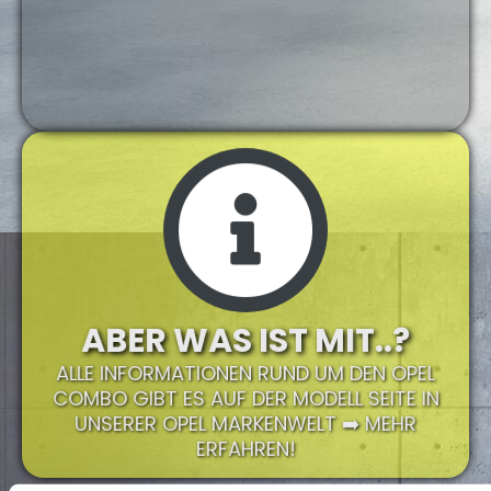
ABER WAS IST MIT..?
ALLE INFORMATIONEN RUND UM DEN OPEL
COMBO GIBT ES AUF DER MODELL SEITE IN
UNSERER OPEL MARKENWELT ➡️ MEHR
ERFAHREN!