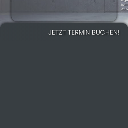
Arg
bei
Weit
JETZT TERMIN BUCHEN!