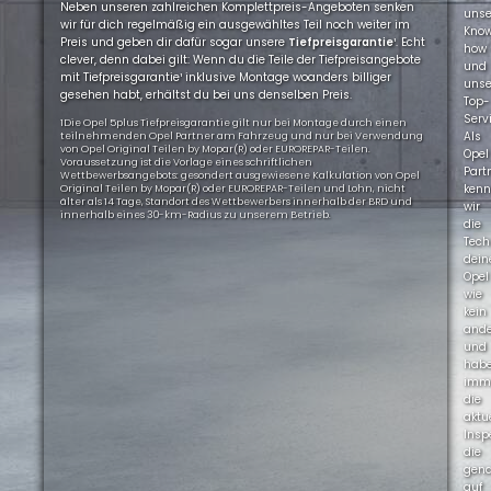
Neben unseren zahlreichen Komplettpreis-Angeboten senken
uns
wir für dich regelmäßig ein ausgewähltes Teil noch weiter im
Kno
Preis und geben dir dafür sogar unsere
Tiefpreisgarantie
¹. Echt
how
clever, denn dabei gilt: Wenn du die Teile der Tiefpreisangebote
und
mit Tiefpreisgarantie¹ inklusive Montage woanders billiger
uns
gesehen habt, erhältst du bei uns denselben Preis.
Top-
Servi
1Die Opel 5plus Tiefpreisgarantie gilt nur bei Montage durch einen
Als
teilnehmenden Opel Partner am Fahrzeug und nur bei Verwendung
von Opel Original Teilen by Mopar(R) oder EUROREPAR-Teilen.
Opel
Voraussetzung ist die Vorlage eines schriftlichen
Part
Wettbewerbsangebots: gesondert ausgewiesene Kalkulation von Opel
ken
Original Teilen by Mopar(R) oder EUROREPAR-Teilen und Lohn, nicht
älter als 14 Tage, Standort des Wettbewerbers innerhalb der BRD und
wir
innerhalb eines 30-km-Radius zu unserem Betrieb.
die
Tech
dein
Opel
wie
kein
ande
und
hab
imm
die
aktu
Insp
die
gen
auf