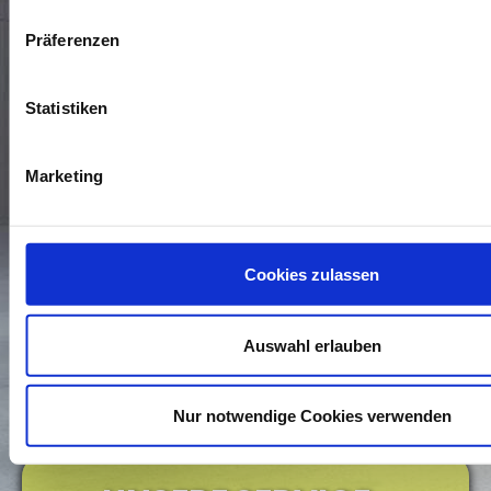
Präferenzen
Statistiken
Marketing
* Die Daten, die mit einem Sternchen versehen sind,
benötigen wir, um Ihre Anfrage zu bearbeiten. Weitere
Cookies zulassen
Angaben machen Sie auf freiwilliger Basis. Zur Bearbeitung
Ihres Anliegens verwenden wir die Kommunikationswege, die
Sie uns in dem Kontaktformular zur Verfügung stellen. Wenn
Sie wissen möchten, wie wir mit Ihren personenbezogenen
Auswahl erlauben
Daten umgehen, können Sie dies in unserer
Daten­schutz­
erklärung
nachlesen.
Nur notwendige Cookies verwenden