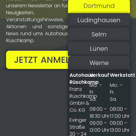
Dortmund
unserem Newsletter an für
Neuigkeiten,
Lüdinghausen
Veranstaltungs­hinweise,
Aktionen und sonstige
Selm
News rund ums Autohaus
Rüschkamp.
Lünen
JETZT ANMELDEN!
Werne
Autohaus
Verkauf
Werkstatt
Rüschkamp
Mo. –
Mo. –
Franz
Fr.
Fr.
Rüschkamp
Sa.
Sa.
GmbH &
08:00 –
08:00 –
Co. KG
18:30 Uhr
17:00 Uhr
Evinger
09:00 –
09:00 –
Straße
13:00 Uhr
13:00 Uhr
20 – 24