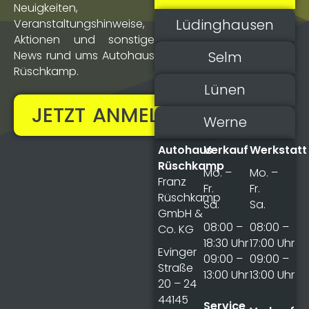
Neuigkeiten,
Lüdinghausen
Veranstaltungs­hinweise,
Aktionen und sonstige
Selm
News rund ums Autohaus
Rüschkamp.
Lünen
JETZT ANMELDEN!
Werne
Autohaus
Verkauf
Werkstatt
Rüschkamp
Mo. –
Mo. –
Franz
Fr.
Fr.
Rüschkamp
Sa.
Sa.
GmbH &
08:00 –
08:00 –
Co. KG
18:30 Uhr
17:00 Uhr
Evinger
09:00 –
09:00 –
Straße
13:00 Uhr
13:00 Uhr
20 – 24
44145
Service